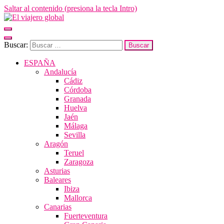
Saltar al contenido (presiona la tecla Intro)
El viajero global
Un espacio donde descubrir la cara B de los destinos y disfrutarlos de
forma sensorial, desde su música hasta su arquitectura o sus sabores
Buscar:
ESPAÑA
Andalucía
Cádiz
Córdoba
Granada
Huelva
Jaén
Málaga
Sevilla
Aragón
Teruel
Zaragoza
Asturias
Baleares
Ibiza
Mallorca
Canarias
Fuerteventura