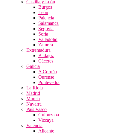
Castilla y León
Burgos
León
Palencia
Salamanca
Segovia
Soria
Valladolid
Zamora
Extremadura
Badajoz
Cáceres
Galicia
A Coruña
Ourense
Pontevedra
La Rioja
Madrid
Murcia
Navarra
País Vasco
Guipúzcoa
Vizcaya
Valencia
Alicante