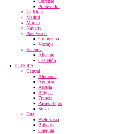
Ourense
Pontevedra
La Rioja
Madrid
Murcia
Navarra
País Vasco
Guipúzcoa
Vizcaya
Valencia
Alicante
Castellón
EUROPA
Central
Alemania
Andorra
Austria
Bélgica
Francia
Países Bajos
Suiza
Este
Bielorrusia
Bulgaria
Chequia