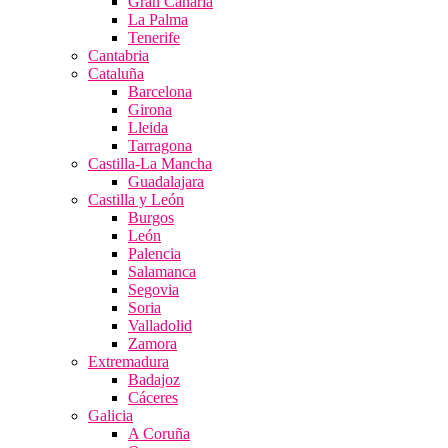
Gran Canaria
La Palma
Tenerife
Cantabria
Cataluña
Barcelona
Girona
Lleida
Tarragona
Castilla-La Mancha
Guadalajara
Castilla y León
Burgos
León
Palencia
Salamanca
Segovia
Soria
Valladolid
Zamora
Extremadura
Badajoz
Cáceres
Galicia
A Coruña