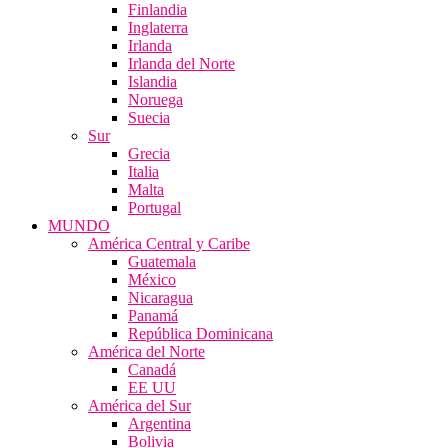
Finlandia
Inglaterra
Irlanda
Irlanda del Norte
Islandia
Noruega
Suecia
Sur
Grecia
Italia
Malta
Portugal
MUNDO
América Central y Caribe
Guatemala
México
Nicaragua
Panamá
República Dominicana
América del Norte
Canadá
EE UU
América del Sur
Argentina
Bolivia