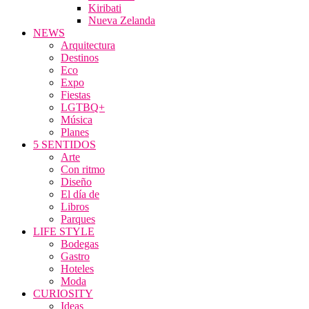
Kiribati
Nueva Zelanda
NEWS
Arquitectura
Destinos
Eco
Expo
Fiestas
LGTBQ+
Música
Planes
5 SENTIDOS
Arte
Con ritmo
Diseño
El día de
Libros
Parques
LIFE STYLE
Bodegas
Gastro
Hoteles
Moda
CURIOSITY
Ideas