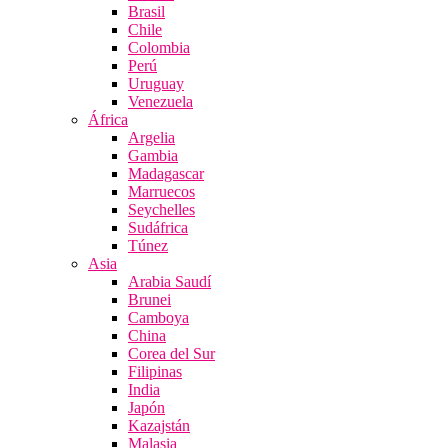
Brasil
Chile
Colombia
Perú
Uruguay
Venezuela
África
Argelia
Gambia
Madagascar
Marruecos
Seychelles
Sudáfrica
Túnez
Asia
Arabia Saudí
Brunei
Camboya
China
Corea del Sur
Filipinas
India
Japón
Kazajstán
Malasia