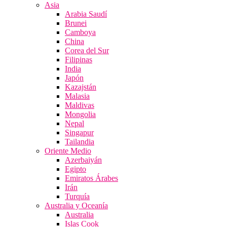
Asia
Arabia Saudí
Brunei
Camboya
China
Corea del Sur
Filipinas
India
Japón
Kazajstán
Malasia
Maldivas
Mongolia
Nepal
Singapur
Tailandia
Oriente Medio
Azerbaiyán
Egipto
Emiratos Árabes
Irán
Turquía
Australia y Oceanía
Australia
Islas Cook