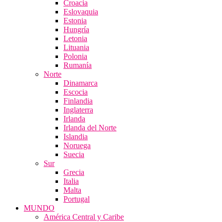
Croacia
Eslovaquia
Estonia
Hungría
Letonia
Lituania
Polonia
Rumanía
Norte
Dinamarca
Escocia
Finlandia
Inglaterra
Irlanda
Irlanda del Norte
Islandia
Noruega
Suecia
Sur
Grecia
Italia
Malta
Portugal
MUNDO
América Central y Caribe