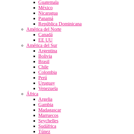
Guatemala
México
Nicaragua
Panamá
República Dominicana
América del Norte
Canadá
EE UU
América del Sur
Argentina
Bolivia
Brasil
Chile
Colombia
Perú
Uruguay
Venezuela
África
Argelia
Gambia
Madagascar
Marruecos
Seychelles
Sudáfrica
Túnez