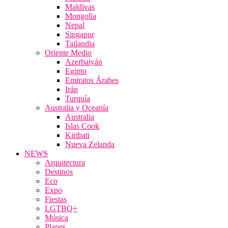
Maldivas
Mongolia
Nepal
Singapur
Tailandia
Oriente Medio
Azerbaiyán
Egipto
Emiratos Árabes
Irán
Turquía
Australia y Oceanía
Australia
Islas Cook
Kiribati
Nueva Zelanda
NEWS
Arquitectura
Destinos
Eco
Expo
Fiestas
LGTBQ+
Música
Planes