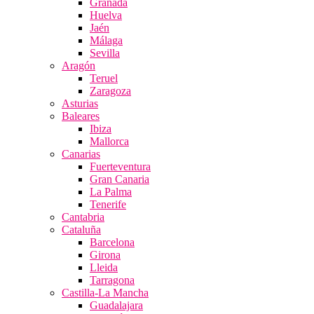
Granada
Huelva
Jaén
Málaga
Sevilla
Aragón
Teruel
Zaragoza
Asturias
Baleares
Ibiza
Mallorca
Canarias
Fuerteventura
Gran Canaria
La Palma
Tenerife
Cantabria
Cataluña
Barcelona
Girona
Lleida
Tarragona
Castilla-La Mancha
Guadalajara