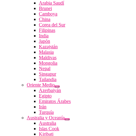
Arabia Saudí
Brunei
Camboya
China
Corea del Sur
Filipinas
India
Japón
Kazajstán
Malasia
Maldivas
Mongolia
Nepal
Singapur
Tailandia
Oriente Medio
Azerbaiyán
Egipto
Emiratos Árabes
Irán
Turquía
Australia y Oceanía
Australia
Islas Cook
Kiribati