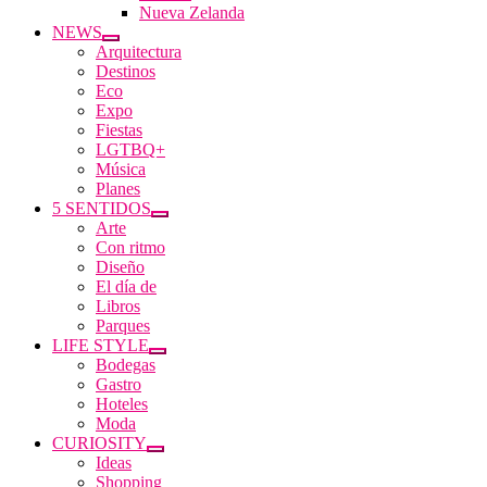
Nueva Zelanda
NEWS
Arquitectura
Destinos
Eco
Expo
Fiestas
LGTBQ+
Música
Planes
5 SENTIDOS
Arte
Con ritmo
Diseño
El día de
Libros
Parques
LIFE STYLE
Bodegas
Gastro
Hoteles
Moda
CURIOSITY
Ideas
Shopping