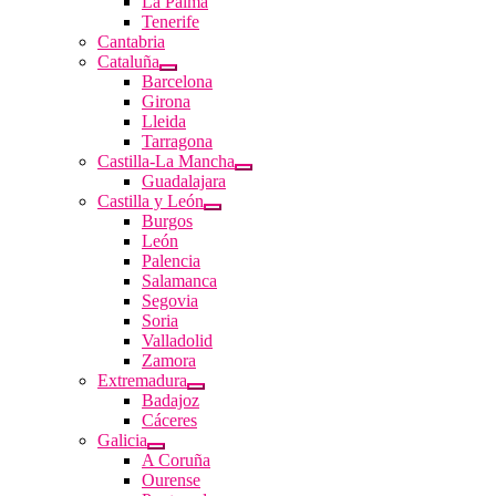
La Palma
Tenerife
Cantabria
Cataluña
Barcelona
Girona
Lleida
Tarragona
Castilla-La Mancha
Guadalajara
Castilla y León
Burgos
León
Palencia
Salamanca
Segovia
Soria
Valladolid
Zamora
Extremadura
Badajoz
Cáceres
Galicia
A Coruña
Ourense