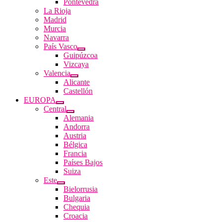
Pontevedra
La Rioja
Madrid
Murcia
Navarra
País Vasco
Guipúzcoa
Vizcaya
Valencia
Alicante
Castellón
EUROPA
Central
Alemania
Andorra
Austria
Bélgica
Francia
Países Bajos
Suiza
Este
Bielorrusia
Bulgaria
Chequia
Croacia