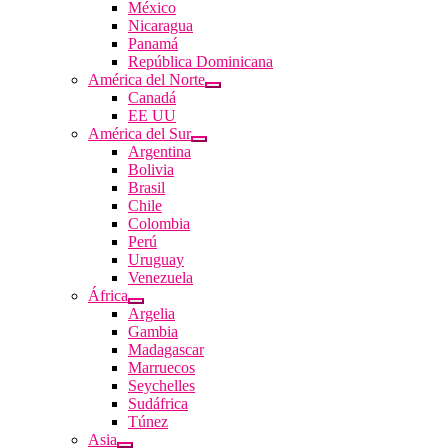
México
Nicaragua
Panamá
República Dominicana
América del Norte
Canadá
EE UU
América del Sur
Argentina
Bolivia
Brasil
Chile
Colombia
Perú
Uruguay
Venezuela
África
Argelia
Gambia
Madagascar
Marruecos
Seychelles
Sudáfrica
Túnez
Asia