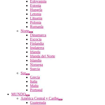
Eslovaquia
Estonia
Hungría
Letonia
Lituania
Polonia
Rumanía
Norte
Dinamarca
Escocia
Finlandia
Inglaterra
Irlanda
Irlanda del Norte
Islandia
Noruega
Suecia
Sur
Grecia
Italia
Malta
Portugal
MUNDO
América Central y Caribe
Guatemala