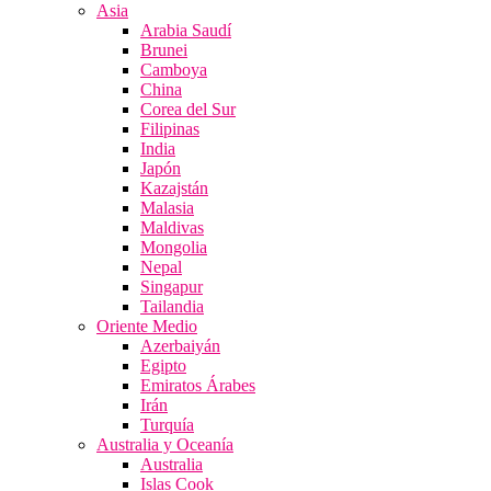
Asia
Arabia Saudí
Brunei
Camboya
China
Corea del Sur
Filipinas
India
Japón
Kazajstán
Malasia
Maldivas
Mongolia
Nepal
Singapur
Tailandia
Oriente Medio
Azerbaiyán
Egipto
Emiratos Árabes
Irán
Turquía
Australia y Oceanía
Australia
Islas Cook