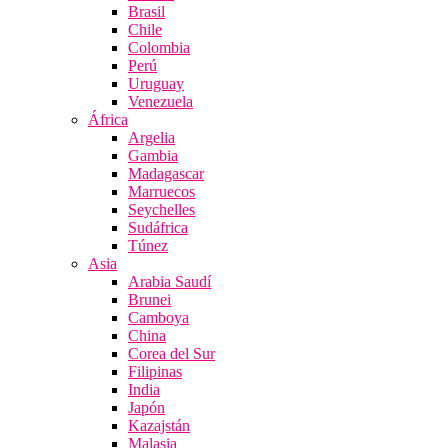
Brasil
Chile
Colombia
Perú
Uruguay
Venezuela
África
Argelia
Gambia
Madagascar
Marruecos
Seychelles
Sudáfrica
Túnez
Asia
Arabia Saudí
Brunei
Camboya
China
Corea del Sur
Filipinas
India
Japón
Kazajstán
Malasia