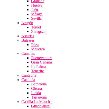
Granada
Huelva
Jaén
Málaga
Sevilla
Aragón
Teruel
Zaragoza
Asturias
Baleares
Ibiza
Mallorca
Canarias
Fuerteventura
Gran Canaria
La Palma
Tenerife
Cantabria
Cataluña
Barcelona
Girona
Lleida
Tarragona
Castilla-La Mancha
Guadalajara