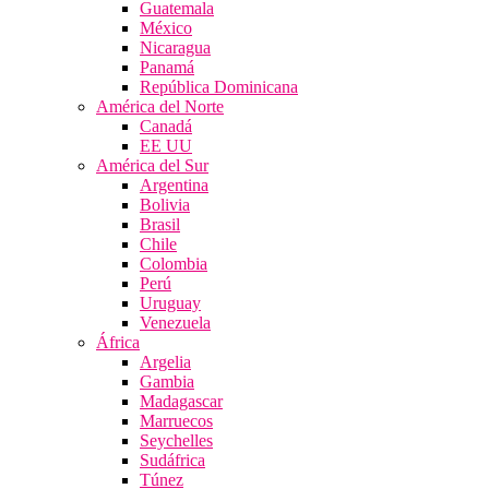
Guatemala
México
Nicaragua
Panamá
República Dominicana
América del Norte
Canadá
EE UU
América del Sur
Argentina
Bolivia
Brasil
Chile
Colombia
Perú
Uruguay
Venezuela
África
Argelia
Gambia
Madagascar
Marruecos
Seychelles
Sudáfrica
Túnez