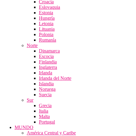
Croacia
Eslovaquia
Estonia
Hungría
Letonia
Lituania
Polonia
Rumanía
Norte
Dinamarca
Escocia
Finlandia
Inglaterra
Irlanda
Irlanda del Norte
Islandia
Noruega
Suecia
Sur
Grecia
Italia
Malta
Portugal
MUNDO
América Central y Caribe