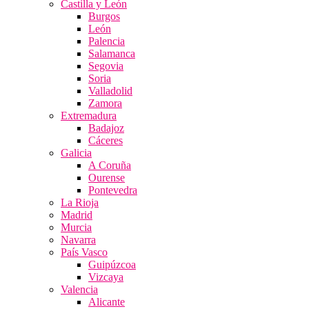
Castilla y León
Burgos
León
Palencia
Salamanca
Segovia
Soria
Valladolid
Zamora
Extremadura
Badajoz
Cáceres
Galicia
A Coruña
Ourense
Pontevedra
La Rioja
Madrid
Murcia
Navarra
País Vasco
Guipúzcoa
Vizcaya
Valencia
Alicante