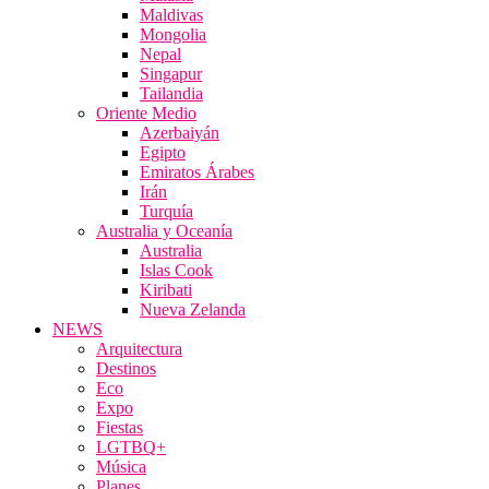
Maldivas
Mongolia
Nepal
Singapur
Tailandia
Oriente Medio
Azerbaiyán
Egipto
Emiratos Árabes
Irán
Turquía
Australia y Oceanía
Australia
Islas Cook
Kiribati
Nueva Zelanda
NEWS
Arquitectura
Destinos
Eco
Expo
Fiestas
LGTBQ+
Música
Planes