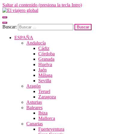
Saltar al contenido (presiona la tecla Intro)
El viajero global
Un espacio donde descubrir la cara B de los destinos y disfrutarlos de
forma sensorial, desde su música hasta su arquitectura o sus sabores
Buscar:
ESPAÑA
Andalucía
Cádiz
Córdoba
Granada
Huelva
Jaén
Málaga
Sevilla
Aragón
Teruel
Zaragoza
Asturias
Baleares
Ibiza
Mallorca
Canarias
Fuerteventura