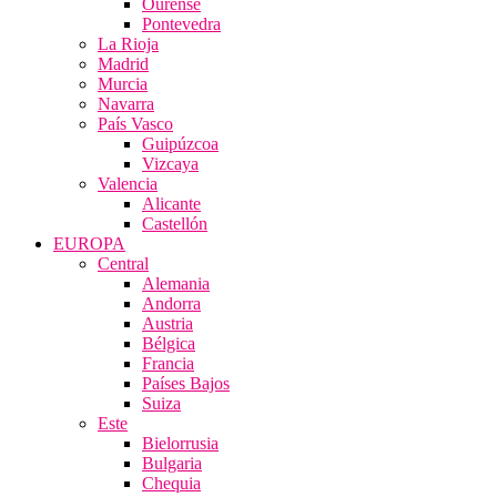
Ourense
Pontevedra
La Rioja
Madrid
Murcia
Navarra
País Vasco
Guipúzcoa
Vizcaya
Valencia
Alicante
Castellón
EUROPA
Central
Alemania
Andorra
Austria
Bélgica
Francia
Países Bajos
Suiza
Este
Bielorrusia
Bulgaria
Chequia