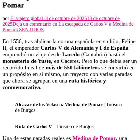
Pomar
por
El viajero global
13 de octubre de 2025
13 de octubre de
2025
Deja un comentario en
La escapada de Carlos V a Medina de
Pomar
5 SENTIDOS
En 1556, tras abdicar la corona española en su hijo, Felipe
II, el emperador
Carlos V de Alemania y I de España
emprendió un viaje desde
Laredo
(Cantabria) hasta el
monasterio de Yuste
, en Cáceres. Pero lo que debía ser un
recorrido lineal de
más de 550 kilómetros
se convirtió en
un propósito en sí mismo, un trayecto con varias paradas
que ahora se agrupan en una
ruta histórica y
conmemorativa
.
Alcazar de los Velasco. Medina de Pomar
| Turismo
de Burgos
Ruta de Carlos V
| Turismo de Burgos
Una de estas paradas reales es
Medina de Pomar
, una