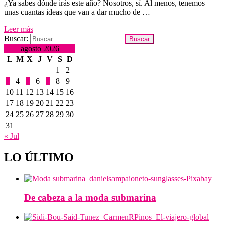
¿Ya sabes dónde irás este año? Nosotros, sí. Al menos, tenemos
unas cuantas ideas que van a dar mucho de …
Leer más
Buscar:
agosto 2026
L
M
X
J
V
S
D
1
2
3
4
5
6
7
8
9
10
11
12
13
14
15
16
17
18
19
20
21
22
23
24
25
26
27
28
29
30
31
« Jul
LO ÚLTIMO
De cabeza a la moda submarina