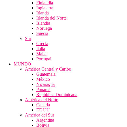
Finlandia
Inglaterra
Irlanda
Irlanda del Norte
Islandia
Noruega
Suecia
Sur
Grecia
Italia
Malta
Portugal
MUNDO
América Central y Caribe
Guatemala
México
Nicaragua
Panamá
República Dominicana
América del Norte
Canadá
EE UU
América del Sur
Argentina
Bolivia