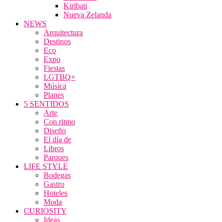
Kiribati
Nueva Zelanda
NEWS
Arquitectura
Destinos
Eco
Expo
Fiestas
LGTBQ+
Música
Planes
5 SENTIDOS
Arte
Con ritmo
Diseño
El día de
Libros
Parques
LIFE STYLE
Bodegas
Gastro
Hoteles
Moda
CURIOSITY
Ideas