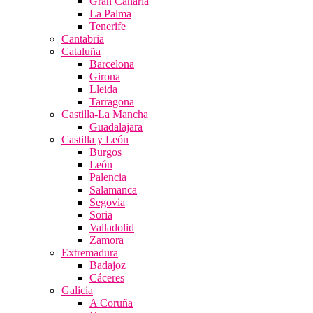
Gran Canaria
La Palma
Tenerife
Cantabria
Cataluña
Barcelona
Girona
Lleida
Tarragona
Castilla-La Mancha
Guadalajara
Castilla y León
Burgos
León
Palencia
Salamanca
Segovia
Soria
Valladolid
Zamora
Extremadura
Badajoz
Cáceres
Galicia
A Coruña