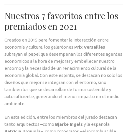
VERS
LA
Nuestros 7 favoritos entre los
FANT
DEL
premiados en 2021
DISE
Creados en 2015 para fomentar la interacción entre
economía y cultura, los galardones
Prix Versailles
subrayan el papel que desempeñan los diferentes agentes
económicos a la hora de mejorar y embellecer nuestro
entorno y la necesidad de un renacimiento cultural de la
economía global. Con este espíritu, se destacan no solo los
diseños que mejor se integran con el entorno, sino
también los que se desarrollan de forma sostenible y
autosuficiente, generando el menor impacto en el medio
ambiente.
En esta edición, entre los miembros del jurado destacan
tanto arquitectos –como
Bjarke Ingels
y la española
Patricia Urquiola
–, como fotógrafos –el incombustible