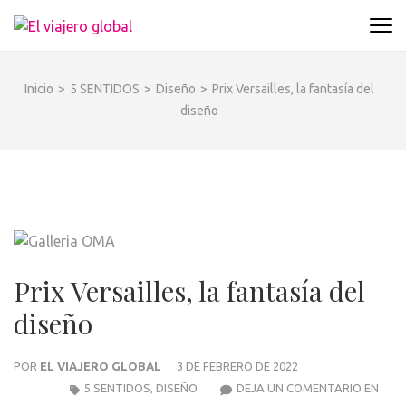
Saltar
al
EL VIAJERO GLOBAL
Un espacio donde descubrir la cara B de los
contenido
destinos y disfrutarlos de forma sensorial,
(presiona
desde su música hasta su arquitectura o sus
Inicio
>
5 SENTIDOS
>
Diseño
>
Prix Versailles, la fantasía del
la
sabores
diseño
tecla
Intro)
Prix Versailles, la fantasía del
diseño
POR
EL VIAJERO GLOBAL
3 DE FEBRERO DE 2022
PRIX
5 SENTIDOS
,
DISEÑO
DEJA UN COMENTARIO EN