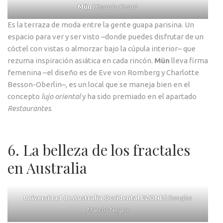
Mün
| Romain Ricard
Es la terraza de moda entre la gente guapa parisina. Un
espacio para ver y ser visto –donde puedes disfrutar de un
cóctel con vistas o almorzar bajo la cúpula interior– que
rezuma inspiración asiática en cada rincón.
Mün
lleva firma
femenina –el diseño es de Eve von Romberg y Charlotte
Besson-Oberlin–, es un local que se maneja bien en el
concepto
lujo oriental
y ha sido premiado en el apartado
Restaurantes
.
6. La belleza de los fractales
en Australia
Universidad de Australia Occidental EZONE
| Douglas
Marcos Negro