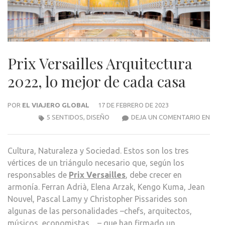
Prix Versailles Arquitectura
2022, lo mejor de cada casa
POR
EL VIAJERO GLOBAL
17 DE FEBRERO DE 2023
PRIX
5 SENTIDOS
,
DISEÑO
DEJA UN COMENTARIO EN
VERS
ARQ
Cultura, Naturaleza y Sociedad. Estos son los tres
2022,
vértices de un triángulo necesario que, según los
LO
responsables de
Prix Versailles
, debe crecer en
MEJ
armonía. Ferran Adrià, Elena Arzak, Kengo Kuma, Jean
DE
Nouvel, Pascal Lamy y Christopher Pissarides son
CAD
algunas de las personalidades –chefs, arquitectos,
CAS
músicos, economistas…– que han firmado un