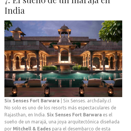
India
Six Senses Fort Barwara
| Six Senses. archdaily.cl
No solo es uno de los resorts más espectaculares de
Rajasthan, en India.
Six Senses Fort Barwara
es el
sueño de un marajá, una joya arquitectónica diseñada
por
Mitchell & Eades
para el desembarco de esta