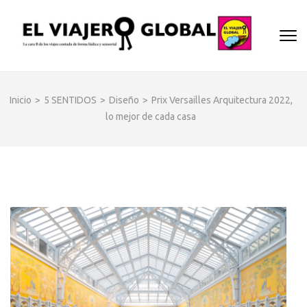
Saltar
al
EL
contenido
Un espac
(presiona
VIA
donde
la
descubrir
GLO
tecla
cara B d
Inicio
>
5 SENTIDOS
>
Diseño
>
Prix Versailles Arquitectura 2022,
Intro)
los dest
lo mejor de cada casa
y
disfrutar
de forma
sensorial
desde s
música
hasta su
arquitec
o sus
sabores