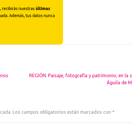
a
, recibirás nuestras
últimas
nada. Además, tus datos nunca
enos
REGIÓN. Paisaje, fotografía y patrimonio, en la s
Águila de M
icada.
Los campos obligatorios están marcados con
*