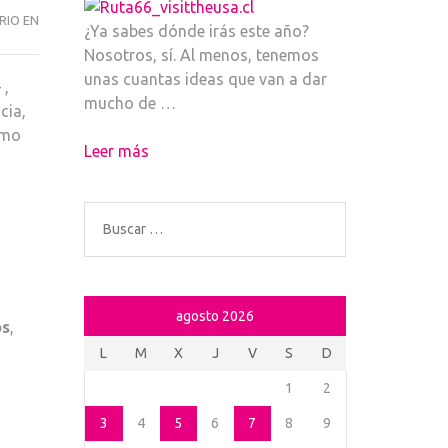
NUEVA
RIO EN
¿Ya sabes dónde irás este año?
ORLEANS
Nosotros, sí. Al menos, tenemos
VIBRA
unas cuantas ideas que van a dar
 ,
CON
mucho de …
cia,
EL
omo
NEW
Leer más
ORLEANS
JAZZ
FESTIVAL
Buscar:
agosto 2026
os
,
L
M
X
J
V
S
D
1
2
3
4
5
6
7
8
9