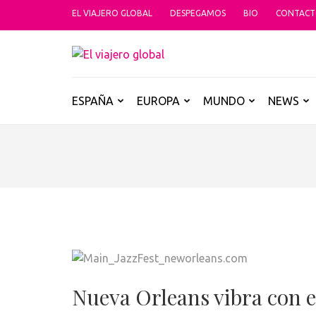
Saltar
EL VIAJERO GLOBAL
DESPEGAMOS
BIO
CONTAC
al
contenido
EL VIAJER
(presiona
Un espacio donde descubrir la car
la
tecla
ESPAÑA
EUROPA
MUNDO
NEWS
Intro)
Nueva Orleans vibra con e