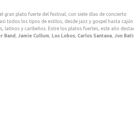
l gran plato fuerte del festival, con siete días de concierto
si todos los tipos de estilos, desde jazz y gospel hasta cajún
s, latinos y caribeños. Entre los platos fuertes, este año dest
er Band
,
Jamie Cullum
,
Los Lobos
,
Carlos Santana
,
Jon Bati