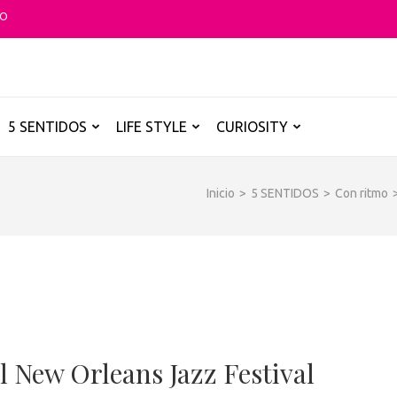
TO
O GLOBAL
a B de los destinos y disfrutarlos de forma sensorial, desde su música ha
5 SENTIDOS
LIFE STYLE
CURIOSITY
Inicio
>
5 SENTIDOS
>
Con ritmo
l New Orleans Jazz Festival