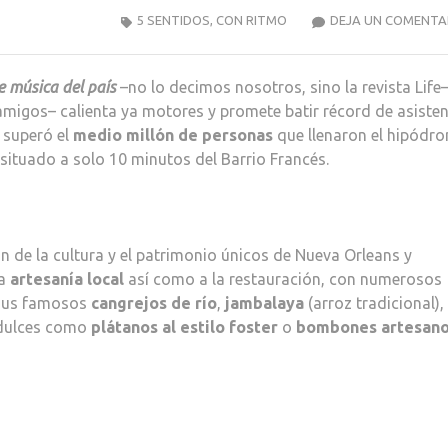
5 SENTIDOS
,
CON RITMO
DEJA UN COMENTA
e música del país
–no lo decimos nosotros, sino la revista Life–
amigos– calienta ya motores y promete batir récord de asisten
 superó el
medio millón de personas
que llenaron el hipódr
y situado a solo 10 minutos del Barrio Francés.
ón de la cultura y el patrimonio únicos de Nueva Orleans y
la
artesanía local
así como a la restauración, con numerosos
 sus famosos
cangrejos de río
,
jambalaya
(arroz tradicional),
dulces como
plátanos al estilo foster
o
bombones artesan