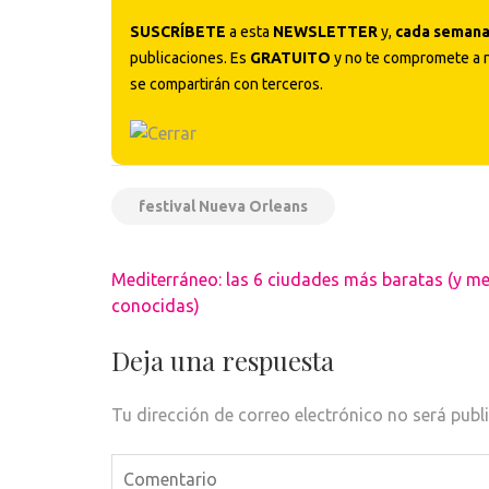
SUSCRÍBETE
a esta
NEWSLETTER
y,
cada seman
publicaciones. Es
GRATUITO
y no te compromete a 
se compartirán con terceros.
festival Nueva Orleans
Navegación
Mediterráneo: las 6 ciudades más baratas (y m
de
conocidas)
entradas
Deja una respuesta
Tu dirección de correo electrónico no será publ