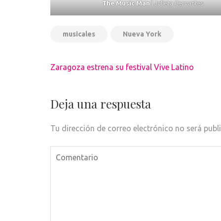
The Music Man
| Julieta Cervantes
musicales
Nueva York
Navegación
Zaragoza estrena su festival Vive Latino
de
entradas
Deja una respuesta
Tu dirección de correo electrónico no será publ