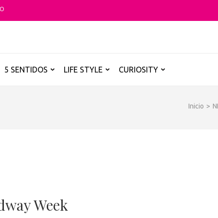
TO
O GLOBAL
a B de los destinos y disfrutarlos de forma sensorial, desde su música ha
5 SENTIDOS
LIFE STYLE
CURIOSITY
Inicio
>
N
oadway Week