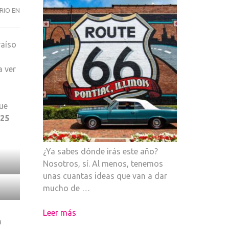
MUSICALES
RIO EN
A
2×1
raíso
EN
LA
a ver
BROADWAY
WEEK
que
 25
¿Ya sabes dónde irás este año?
Nosotros, sí. Al menos, tenemos
unas cuantas ideas que van a dar
mucho de …
Leer más
a