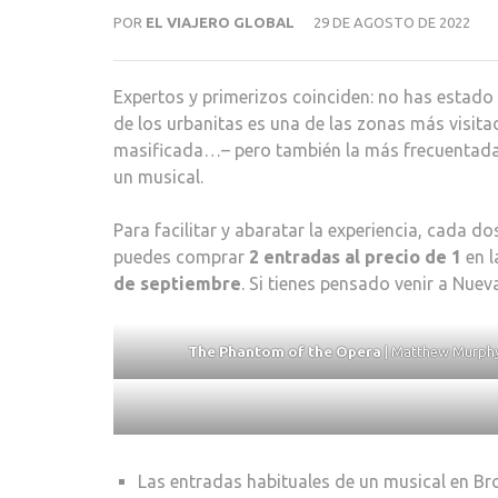
POR
EL VIAJERO GLOBAL
29 DE AGOSTO DE 2022
Expertos y primerizos coinciden: no has estado
de los urbanitas es una de las zonas más visita
masificada…– pero también la más frecuentada
un musical.
Para facilitar y abaratar la experiencia, cada d
puedes comprar
2 entradas al precio de 1
en l
de septiembre
. Si tienes pensado venir a Nue
The
Phantom of the Opera
| Matthew Murph
Las entradas habituales de un musical en B