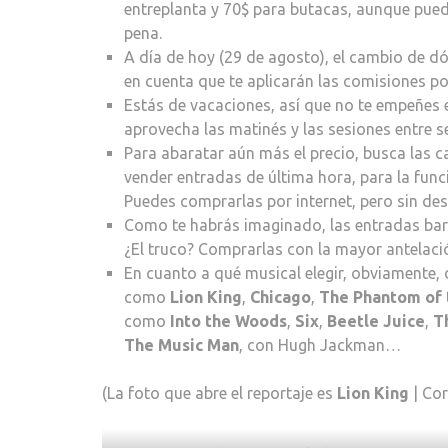
entreplanta y 70$ para butacas, aunque pued
pena.
A día de hoy (29 de agosto), el cambio de dó
en cuenta que te aplicarán las comisiones po
Estás de vacaciones, así que no te empeñes
aprovecha las matinés y las sesiones entre 
Para abaratar aún más el precio, busca las 
vender entradas de última hora, para la func
Puedes comprarlas por internet, pero sin de
Como te habrás imaginado, las entradas bara
¿El truco? Comprarlas con la mayor antelaci
En cuanto a qué musical elegir, obviamente, 
como
Lion King
,
Chicago
,
The Phantom of 
como
Into the Woods
,
Six
,
Beetle Juice
,
T
The Music Man
, con Hugh Jackman…
(La foto que abre el reportaje es
Lion King
| Cor