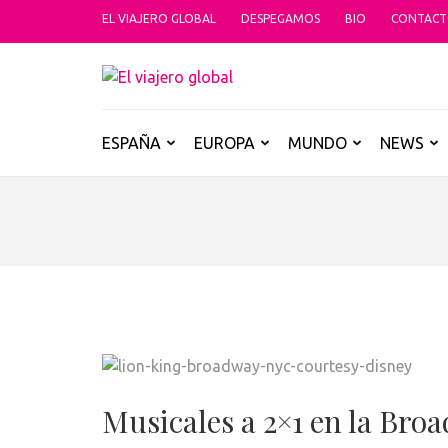
Saltar
EL VIAJERO GLOBAL
DESPEGAMOS
BIO
CONTAC
al
contenido
EL VIAJER
(presiona
Un espacio donde descubrir la car
la
tecla
ESPAÑA
EUROPA
MUNDO
NEWS
Intro)
Musicales a 2×1 en la Br