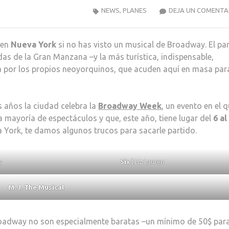
NEWS
,
PLANES
DEJA UN COMENTA
 en
Nueva York
si no has visto un musical de Broadway. El pa
das de la Gran Manzana –y la más turística, indispensable,
 por los propios neoyorquinos, que acuden aquí en masa par
os años la ciudad celebra la
Broadway Week
, un evento en el 
a mayoría de espectáculos y que, este año, tiene lugar del
6 al
va York, te damos algunos trucos para sacarle partido.
y
Six
| Liz Lauren
M. J. The Musical
roadway no son especialmente baratas –un mínimo de 50$ par