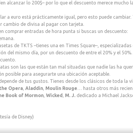
en alcanzar lo 200$– por lo que el descuento merece mucho l
lar a euro está prácticamente igual, pero esto puede cambiar.
r cambio de divisa al pagar con tarjeta.
 en comprar entradas de hora punta si buscas un descuento:
semana.
casetas de TKTS –tienes una en Times Square–, especializadas
ión del mismo día, por un descuento de entre el 20% y el 50%.
scuento.
tas son las que están tan mal situadas que nadie las ha quer
ón posible para asegurarte una ubicación aceptable.
depende de tus gustos. Tienes desde los clásicos de toda la v
the Opera
,
Aladdin
,
Moulin Rouge
… hasta otros más recien
he Book of Mormon
,
Wicked
,
M. J.
dedicado a Michael Jacks
tesía de Disney)