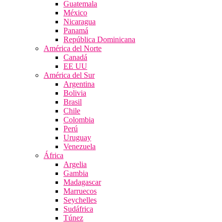
Guatemala
México
Nicaragua
Panamá
República Dominicana
América del Norte
Canadá
EE UU
América del Sur
Argentina
Bolivia
Brasil
Chile
Colombia
Perú
Uruguay
Venezuela
África
Argelia
Gambia
Madagascar
Marruecos
Seychelles
Sudáfrica
Túnez