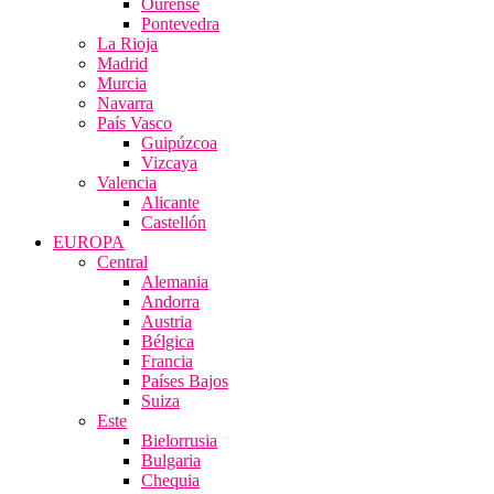
Ourense
Pontevedra
La Rioja
Madrid
Murcia
Navarra
País Vasco
Guipúzcoa
Vizcaya
Valencia
Alicante
Castellón
EUROPA
Central
Alemania
Andorra
Austria
Bélgica
Francia
Países Bajos
Suiza
Este
Bielorrusia
Bulgaria
Chequia