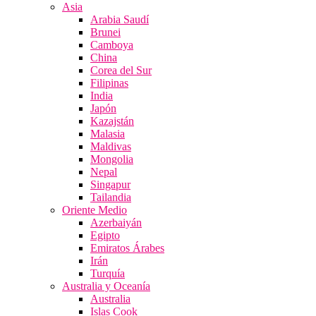
Asia
Arabia Saudí
Brunei
Camboya
China
Corea del Sur
Filipinas
India
Japón
Kazajstán
Malasia
Maldivas
Mongolia
Nepal
Singapur
Tailandia
Oriente Medio
Azerbaiyán
Egipto
Emiratos Árabes
Irán
Turquía
Australia y Oceanía
Australia
Islas Cook