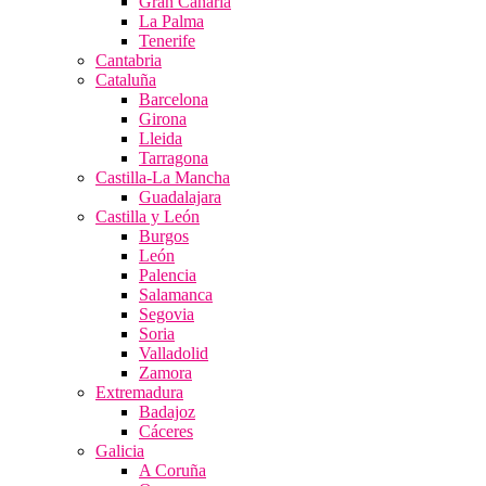
Gran Canaria
La Palma
Tenerife
Cantabria
Cataluña
Barcelona
Girona
Lleida
Tarragona
Castilla-La Mancha
Guadalajara
Castilla y León
Burgos
León
Palencia
Salamanca
Segovia
Soria
Valladolid
Zamora
Extremadura
Badajoz
Cáceres
Galicia
A Coruña