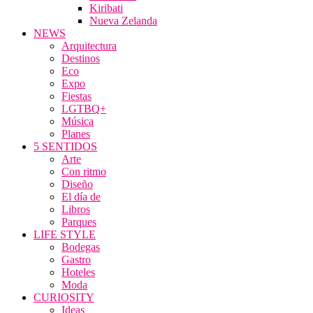
Kiribati
Nueva Zelanda
NEWS
Arquitectura
Destinos
Eco
Expo
Fiestas
LGTBQ+
Música
Planes
5 SENTIDOS
Arte
Con ritmo
Diseño
El día de
Libros
Parques
LIFE STYLE
Bodegas
Gastro
Hoteles
Moda
CURIOSITY
Ideas