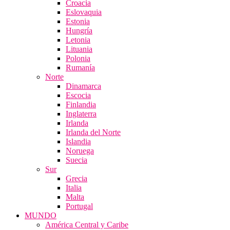
Croacia
Eslovaquia
Estonia
Hungría
Letonia
Lituania
Polonia
Rumanía
Norte
Dinamarca
Escocia
Finlandia
Inglaterra
Irlanda
Irlanda del Norte
Islandia
Noruega
Suecia
Sur
Grecia
Italia
Malta
Portugal
MUNDO
América Central y Caribe