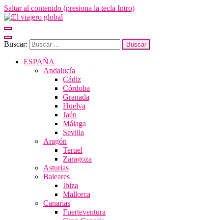
Saltar al contenido (presiona la tecla Intro)
El viajero global
Un espacio donde descubrir la cara B de los destinos y disfrutarlos de
Buscar:
ESPAÑA
Andalucía
Cádiz
Córdoba
Granada
Huelva
Jaén
Málaga
Sevilla
Aragón
Teruel
Zaragoza
Asturias
Baleares
Ibiza
Mallorca
Canarias
Fuerteventura