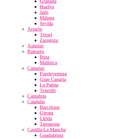
Granada
Huelva
Jaén
Málaga
Sevilla
Aragón
Teruel
Zaragoza
Asturias
Baleares
Ibiza
Mallorca
Canarias
Fuerteventura
Gran Canaria
La Palma
Tenerife
Cantabria
Cataluña
Barcelona
Girona
Lleida
Tarragona
Castilla-La Mancha
Guadalajara