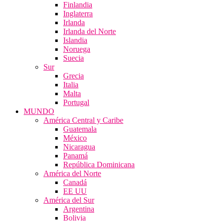
Finlandia
Inglaterra
Irlanda
Irlanda del Norte
Islandia
Noruega
Suecia
Sur
Grecia
Italia
Malta
Portugal
MUNDO
América Central y Caribe
Guatemala
México
Nicaragua
Panamá
República Dominicana
América del Norte
Canadá
EE UU
América del Sur
Argentina
Bolivia