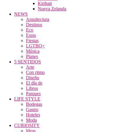
Kiribati
Nueva Zelanda
NEWS
Arquitectura
Destinos
Eco
Expo
Fiestas
LGTBQ+
Música
Planes
5 SENTIDOS
Arte
Con ritmo
Diseño
El día de
Libros
Parques
LIFE STYLE
Bodegas
Gastro
Hoteles
Moda
CURIOSITY
Ideas