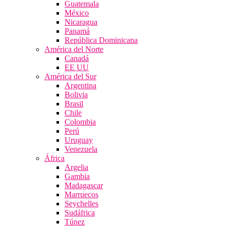
Guatemala
México
Nicaragua
Panamá
República Dominicana
América del Norte
Canadá
EE UU
América del Sur
Argentina
Bolivia
Brasil
Chile
Colombia
Perú
Uruguay
Venezuela
África
Argelia
Gambia
Madagascar
Marruecos
Seychelles
Sudáfrica
Túnez