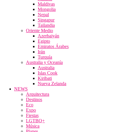
Maldivas
Mongolia
Nepal
Singapur
Tailandia
Oriente Medio
Azerbaiyán
Egipto
Emiratos Árabes
Irán
Turquía
Australia y Oceanía
Australia
Islas Cook
Kiribati
Nueva Zelanda
NEWS
Arquitectura
Destinos
Eco
Expo
Fiestas
LGTBQ+
Música
Planes