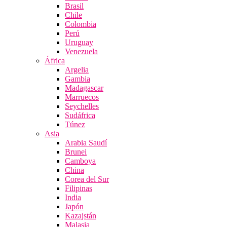
Brasil
Chile
Colombia
Perú
Uruguay
Venezuela
África
Argelia
Gambia
Madagascar
Marruecos
Seychelles
Sudáfrica
Túnez
Asia
Arabia Saudí
Brunei
Camboya
China
Corea del Sur
Filipinas
India
Japón
Kazajstán
Malasia