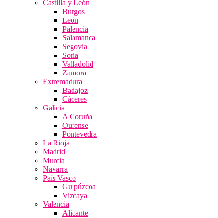
Castilla y León
Burgos
León
Palencia
Salamanca
Segovia
Soria
Valladolid
Zamora
Extremadura
Badajoz
Cáceres
Galicia
A Coruña
Ourense
Pontevedra
La Rioja
Madrid
Murcia
Navarra
País Vasco
Guipúzcoa
Vizcaya
Valencia
Alicante