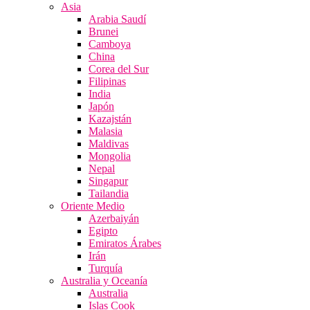
Asia
Arabia Saudí
Brunei
Camboya
China
Corea del Sur
Filipinas
India
Japón
Kazajstán
Malasia
Maldivas
Mongolia
Nepal
Singapur
Tailandia
Oriente Medio
Azerbaiyán
Egipto
Emiratos Árabes
Irán
Turquía
Australia y Oceanía
Australia
Islas Cook