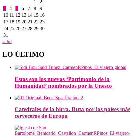
1
2
3
4
5
6
7
8
9
10
11
12
13
14
15
16
17
18
19
20
21
22
23
24
25
26
27
28
29
30
31
« Jul
LO ÚLTIMO
Estos son los nuevos ‘Patrimonio de la
Humanidad’ nombrados por la Unesco
Catedrales de la birra. Ruta por los países más
cerveceros de Europa