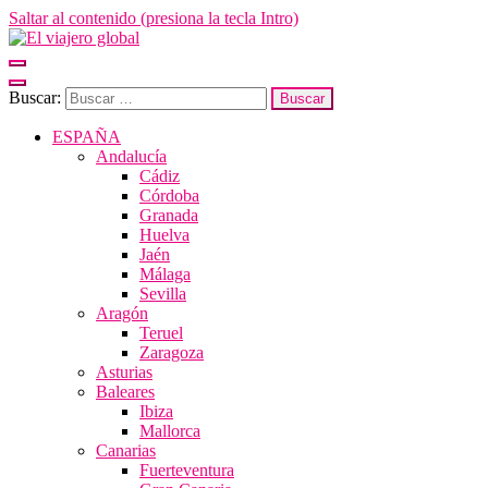
Saltar al contenido (presiona la tecla Intro)
El viajero global
Un espacio donde descubrir la cara B de los destinos y disfrutarlos de
forma sensorial, desde su música hasta su arquitectura o sus sabores
Buscar:
ESPAÑA
Andalucía
Cádiz
Córdoba
Granada
Huelva
Jaén
Málaga
Sevilla
Aragón
Teruel
Zaragoza
Asturias
Baleares
Ibiza
Mallorca
Canarias
Fuerteventura