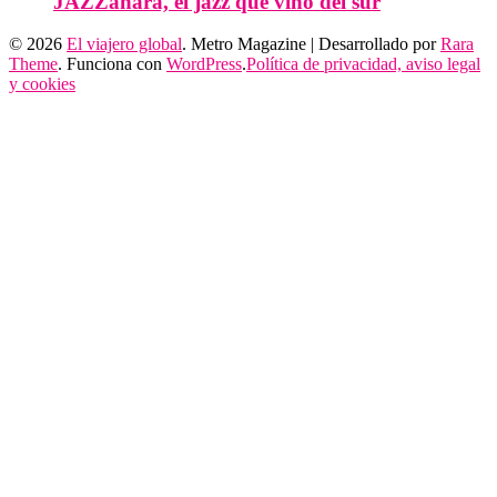
JAZZahara, el jazz que vino del sur
© 2026
El viajero global
. Metro Magazine | Desarrollado por
Rara
Theme
. Funciona con
WordPress
.
Política de privacidad, aviso legal
y cookies