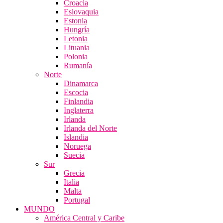
Croacia
Eslovaquia
Estonia
Hungría
Letonia
Lituania
Polonia
Rumanía
Norte
Dinamarca
Escocia
Finlandia
Inglaterra
Irlanda
Irlanda del Norte
Islandia
Noruega
Suecia
Sur
Grecia
Italia
Malta
Portugal
MUNDO
América Central y Caribe