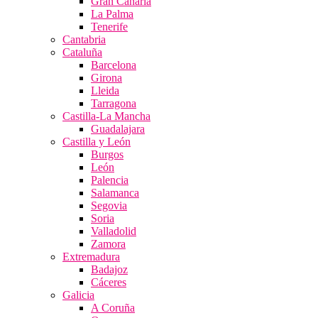
Gran Canaria
La Palma
Tenerife
Cantabria
Cataluña
Barcelona
Girona
Lleida
Tarragona
Castilla-La Mancha
Guadalajara
Castilla y León
Burgos
León
Palencia
Salamanca
Segovia
Soria
Valladolid
Zamora
Extremadura
Badajoz
Cáceres
Galicia
A Coruña