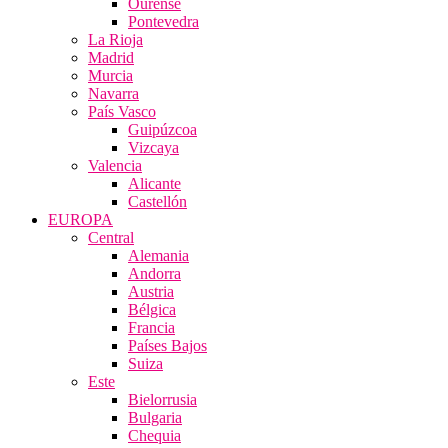
Ourense
Pontevedra
La Rioja
Madrid
Murcia
Navarra
País Vasco
Guipúzcoa
Vizcaya
Valencia
Alicante
Castellón
EUROPA
Central
Alemania
Andorra
Austria
Bélgica
Francia
Países Bajos
Suiza
Este
Bielorrusia
Bulgaria
Chequia