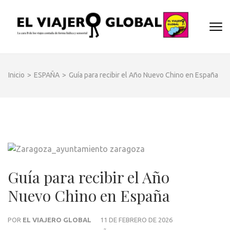
Saltar
al
EL
contenido
Un espac
(presiona
VIA
donde
la
descubrir
GLO
tecla
cara B d
Inicio
>
ESPAÑA
>
Guía para recibir el Año Nuevo Chino en España
Intro)
los dest
y
disfrutar
de forma
sensorial
desde s
música
hasta su
Guía para recibir el Año
arquitec
Nuevo Chino en España
o sus
sabores
POR
EL VIAJERO GLOBAL
11 DE FEBRERO DE 2026