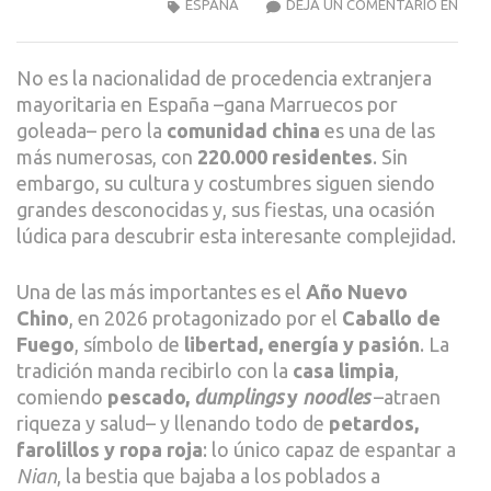
GUÍA
ESPAÑA
DEJA UN COMENTARIO EN
PAR
RECI
No es la nacionalidad de procedencia extranjera
EL
mayoritaria en España –gana Marruecos por
AÑO
goleada– pero la
comunidad china
es una de las
NUE
más numerosas, con
220.000 residentes
. Sin
CHI
embargo, su cultura y costumbres siguen siendo
EN
grandes desconocidas y, sus fiestas, una ocasión
ESP
lúdica para descubrir esta interesante complejidad.
Una de las más importantes es el
Año Nuevo
Chino
, en 2026 protagonizado por el
Caballo de
Fuego
, símbolo de
libertad, energía y pasión
. La
tradición manda recibirlo con la
casa limpia
,
comiendo
pescado,
dumplings
y
noodles
–atraen
riqueza y salud– y llenando todo de
petardos,
farolillos y ropa roja
: lo único capaz de espantar a
Nian
, la bestia que bajaba a los poblados a