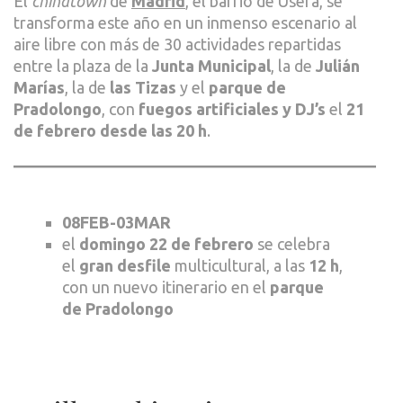
El
chinatown
de
Madrid
, el barrio de Usera, se
transforma este año en un inmenso escenario al
aire libre con más de 30 actividades repartidas
entre la plaza de la
Junta Municipal
, la de
Julián
Marías
, la de
las Tizas
y el
parque de
Pradolongo
, con
fuegos artificiales y DJ’s
el
21
de febrero
desde las 20 h
.
08FEB-03MAR
el
domingo 22 de febrero
se celebra
el
gran desfile
multicultural, a las
12 h
,
con un nuevo itinerario en el
parque
de Pradolongo