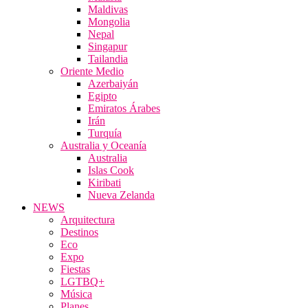
Maldivas
Mongolia
Nepal
Singapur
Tailandia
Oriente Medio
Azerbaiyán
Egipto
Emiratos Árabes
Irán
Turquía
Australia y Oceanía
Australia
Islas Cook
Kiribati
Nueva Zelanda
NEWS
Arquitectura
Destinos
Eco
Expo
Fiestas
LGTBQ+
Música
Planes