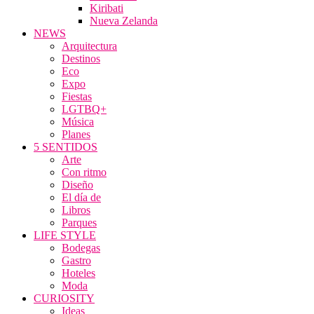
Kiribati
Nueva Zelanda
NEWS
Arquitectura
Destinos
Eco
Expo
Fiestas
LGTBQ+
Música
Planes
5 SENTIDOS
Arte
Con ritmo
Diseño
El día de
Libros
Parques
LIFE STYLE
Bodegas
Gastro
Hoteles
Moda
CURIOSITY
Ideas