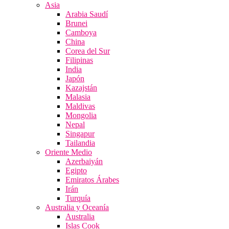
Asia
Arabia Saudí
Brunei
Camboya
China
Corea del Sur
Filipinas
India
Japón
Kazajstán
Malasia
Maldivas
Mongolia
Nepal
Singapur
Tailandia
Oriente Medio
Azerbaiyán
Egipto
Emiratos Árabes
Irán
Turquía
Australia y Oceanía
Australia
Islas Cook