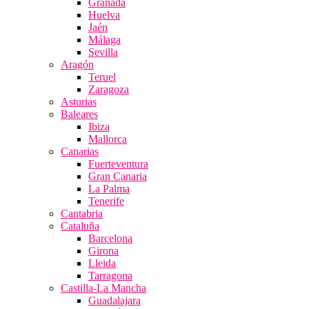
Granada
Huelva
Jaén
Málaga
Sevilla
Aragón
Teruel
Zaragoza
Asturias
Baleares
Ibiza
Mallorca
Canarias
Fuerteventura
Gran Canaria
La Palma
Tenerife
Cantabria
Cataluña
Barcelona
Girona
Lleida
Tarragona
Castilla-La Mancha
Guadalajara