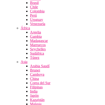
Brasil
Chile
Colombia
Perú
Uruguay
Venezuela
África
Argelia
Gambia
Madagascar
Marruecos
Seychelles
Sudáfrica
Túnez
Asia
Arabia Saudí
Brunei
Camboya
China
Corea del Sur
Filipinas
India
Japón
Kazajstán
Malasia