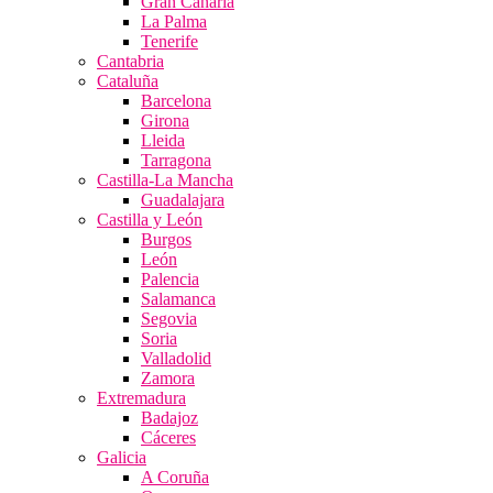
Gran Canaria
La Palma
Tenerife
Cantabria
Cataluña
Barcelona
Girona
Lleida
Tarragona
Castilla-La Mancha
Guadalajara
Castilla y León
Burgos
León
Palencia
Salamanca
Segovia
Soria
Valladolid
Zamora
Extremadura
Badajoz
Cáceres
Galicia
A Coruña