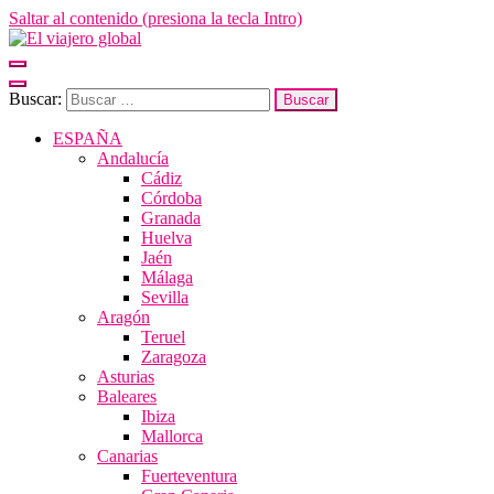
Saltar al contenido (presiona la tecla Intro)
El viajero global
Un espacio donde descubrir la cara B de los destinos y disfrutarlos de
forma sensorial, desde su música hasta su arquitectura o sus sabores
Buscar:
ESPAÑA
Andalucía
Cádiz
Córdoba
Granada
Huelva
Jaén
Málaga
Sevilla
Aragón
Teruel
Zaragoza
Asturias
Baleares
Ibiza
Mallorca
Canarias
Fuerteventura