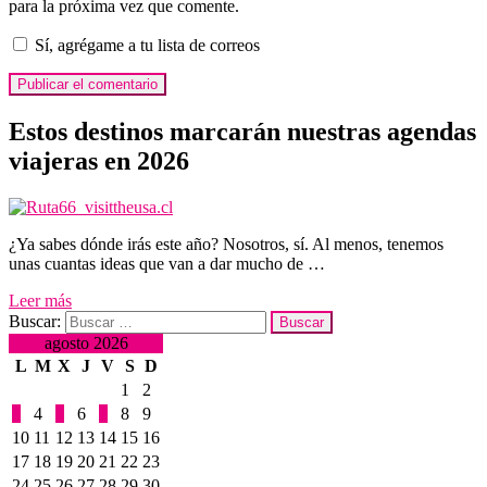
para la próxima vez que comente.
Sí, agrégame a tu lista de correos
Estos destinos marcarán nuestras agendas
viajeras en 2026
¿Ya sabes dónde irás este año? Nosotros, sí. Al menos, tenemos
unas cuantas ideas que van a dar mucho de …
Leer más
Buscar:
agosto 2026
L
M
X
J
V
S
D
1
2
3
4
5
6
7
8
9
10
11
12
13
14
15
16
17
18
19
20
21
22
23
24
25
26
27
28
29
30