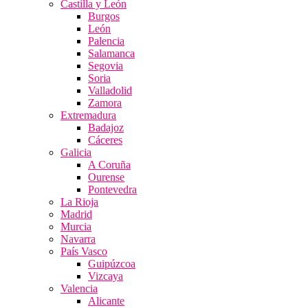
Castilla y León
Burgos
León
Palencia
Salamanca
Segovia
Soria
Valladolid
Zamora
Extremadura
Badajoz
Cáceres
Galicia
A Coruña
Ourense
Pontevedra
La Rioja
Madrid
Murcia
Navarra
País Vasco
Guipúzcoa
Vizcaya
Valencia
Alicante