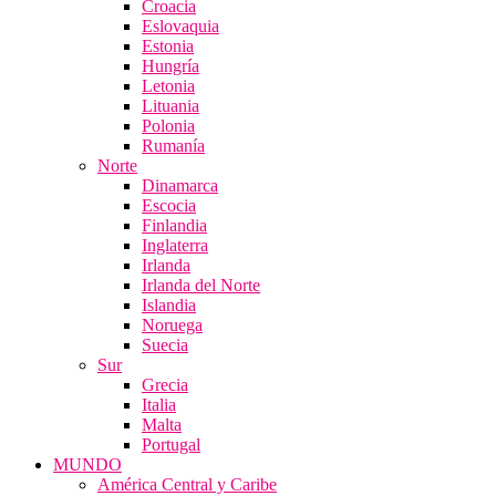
Croacia
Eslovaquia
Estonia
Hungría
Letonia
Lituania
Polonia
Rumanía
Norte
Dinamarca
Escocia
Finlandia
Inglaterra
Irlanda
Irlanda del Norte
Islandia
Noruega
Suecia
Sur
Grecia
Italia
Malta
Portugal
MUNDO
América Central y Caribe