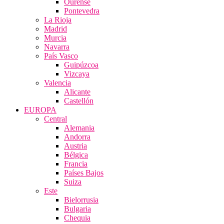
Ourense
Pontevedra
La Rioja
Madrid
Murcia
Navarra
País Vasco
Guipúzcoa
Vizcaya
Valencia
Alicante
Castellón
EUROPA
Central
Alemania
Andorra
Austria
Bélgica
Francia
Países Bajos
Suiza
Este
Bielorrusia
Bulgaria
Chequia