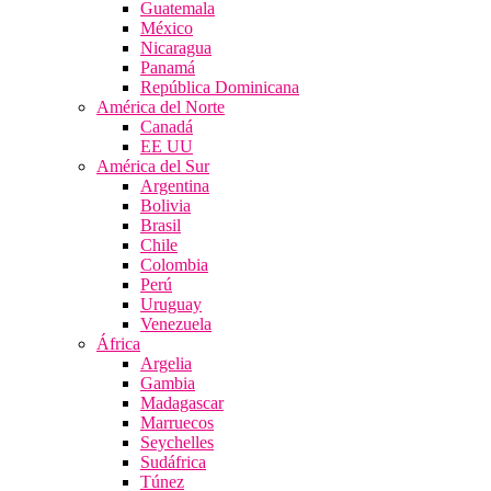
Guatemala
México
Nicaragua
Panamá
República Dominicana
América del Norte
Canadá
EE UU
América del Sur
Argentina
Bolivia
Brasil
Chile
Colombia
Perú
Uruguay
Venezuela
África
Argelia
Gambia
Madagascar
Marruecos
Seychelles
Sudáfrica
Túnez