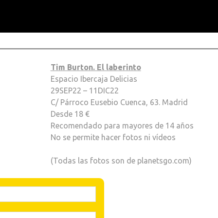
Tim Burton. El laberinto
Espacio Ibercaja Delicias
29SEP22 – 11DIC22
C/ Párroco Eusebio Cuenca, 63. Madrid
Desde 18 €
Recomendado para mayores de 14 años
No se permite hacer fotos ni vídeos
(Todas las fotos son de planetsgo.com)