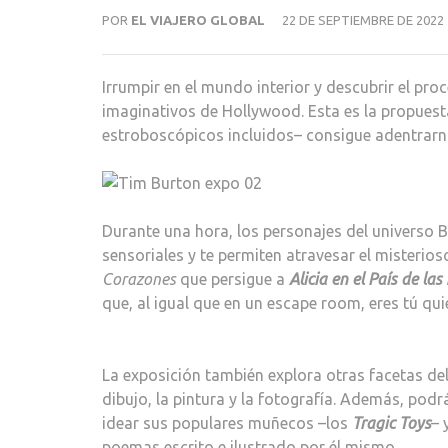
POR
EL VIAJERO GLOBAL
22 DE SEPTIEMBRE DE 2022
Irrumpir en el mundo interior y descubrir el pro
imaginativos de Hollywood. Esta es la propues
estroboscópicos incluidos– consigue adentrarnos
Durante una hora, los personajes del universo B
sensoriales y te permiten atravesar el misteri
Corazones
que persigue a
Alicia en el País de las
que, al igual que en un escape room, eres tú qui
La exposición también explora otras facetas del 
dibujo, la pintura y la fotografía. Además, podr
idear sus populares muñecos –los
Tragic Toys
– 
poemas escrito e ilustrado por él mismo.