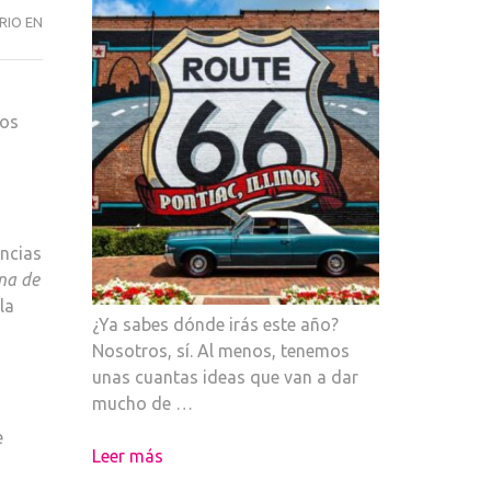
EL
RIO EN
LABERINTO
DE
TIM
tos
BURTON
LLEGA
A
MADRID
encias
na de
la
¿Ya sabes dónde irás este año?
Nosotros, sí. Al menos, tenemos
unas cuantas ideas que van a dar
mucho de …
e
Leer más