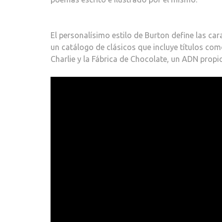
El personalísimo estilo de Burton define las cara
un catálogo de clásicos que incluye títulos com
Charlie y la Fábrica de Chocolate, un ADN propi