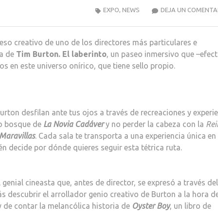
EXPO
,
NEWS
DEJA UN COMENTA
ceso creativo de uno de los directores más particulares e
ta de
Tim Burton. El laberinto
, un paseo inmersivo que –efec
 en este universo onírico, que tiene sello propio.
urton desfilan ante tus ojos a través de recreaciones y experi
oso bosque de
La Novia Cadáver
y no perder la cabeza con la
Rei
 Maravillas
. Cada sala te transporta a una experiencia única en 
én decide por dónde quieres seguir esta tétrica ruta.
genial cineasta que, antes de director, se expresó a través del
ás descubrir el arrollador genio creativo de Burton a la hora d
y de contar la melancólica historia de
Oyster Boy
, un libro de