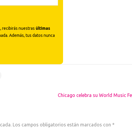
a
, recibirás nuestras
últimas
nada. Además, tus datos nunca
Chicago celebra su World Music Fe
icada.
Los campos obligatorios están marcados con
*