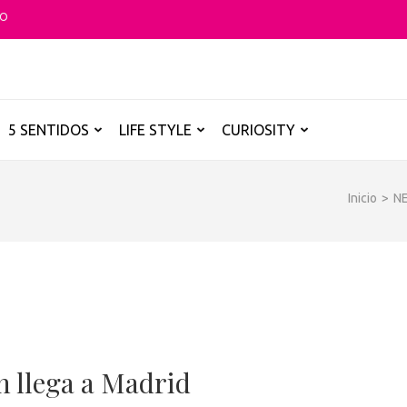
TO
O GLOBAL
a B de los destinos y disfrutarlos de forma sensorial, desde su música ha
5 SENTIDOS
LIFE STYLE
CURIOSITY
Inicio
>
N
n llega a Madrid