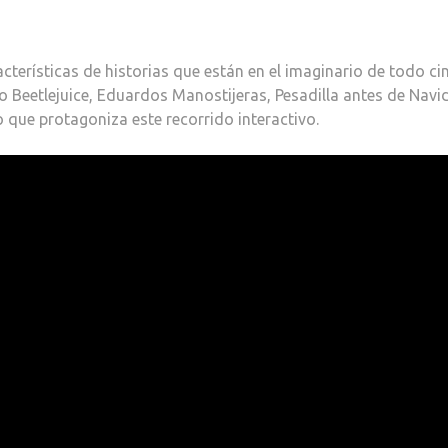
cterísticas de historias que están en el imaginario de todo cin
o Beetlejuice, Eduardos Manostijeras, Pesadilla antes de Navi
o que protagoniza este recorrido interactivo.