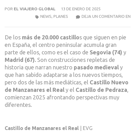
POR
EL VIAJERO GLOBAL
13 DE ENERO DE 2025
MAN
NEWS
,
PLANES
DEJA UN COMENTARIO EN
EL
REAL
De los
más de 20.000 castillo
s que siguen en pie
Y
en España, el centro peninsular acumula gran
PEDR
parte de ellos, como es el caso de
Segovia (74)
y
LA
Madrid (67).
Son construcciones repletas de
NUE
historia que narran nuestro
pasado medieval
y
VIDA
que han sabido adaptarse a los nuevos tiempos,
DE
pero dos de las más mediáticas, el
Castillo Nuevo
DOS
de Manzanares el Real
y el
Castillo de Pedraza
,
CAST
comienzan 2025 afrontando perspectivas muy
diferentes.
Castillo de Manzanares el Real
| EVG