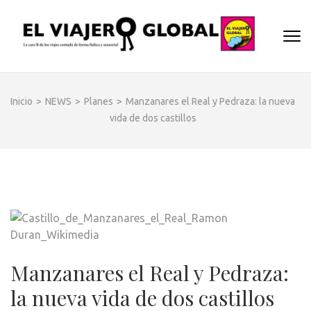
Saltar
al
EL
contenido
Un espac
(presiona
VIA
donde
la
descubrir
GLO
tecla
cara B d
Inicio
>
NEWS
>
Planes
>
Manzanares el Real y Pedraza: la nueva
Intro)
los dest
vida de dos castillos
y
disfrutar
de forma
sensorial
desde s
música
hasta su
arquitec
o sus
Manzanares el Real y Pedraza:
sabores
la nueva vida de dos castillos