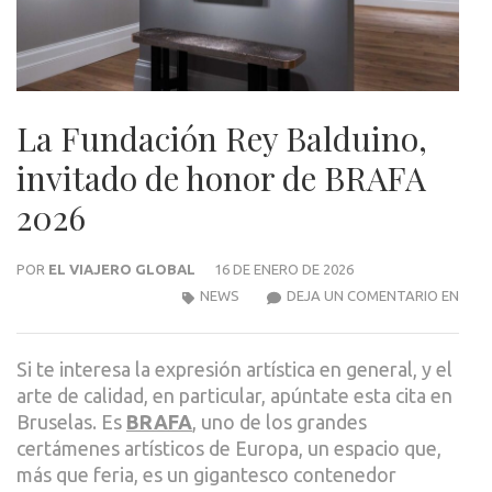
La Fundación Rey Balduino,
invitado de honor de BRAFA
2026
POR
EL VIAJERO GLOBAL
16 DE ENERO DE 2026
LA
NEWS
DEJA UN COMENTARIO EN
FUN
REY
Si te interesa la expresión artística en general, y el
BALD
arte de calidad, en particular, apúntate esta cita en
INVI
Bruselas. Es
BRAFA
, uno de los grandes
DE
certámenes artísticos de Europa, un espacio que,
HON
más que feria, es un gigantesco contenedor
DE