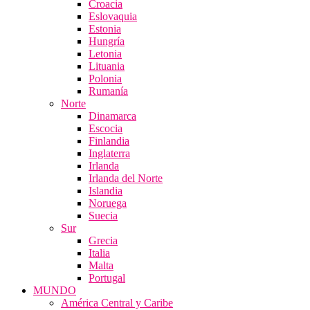
Croacia
Eslovaquia
Estonia
Hungría
Letonia
Lituania
Polonia
Rumanía
Norte
Dinamarca
Escocia
Finlandia
Inglaterra
Irlanda
Irlanda del Norte
Islandia
Noruega
Suecia
Sur
Grecia
Italia
Malta
Portugal
MUNDO
América Central y Caribe