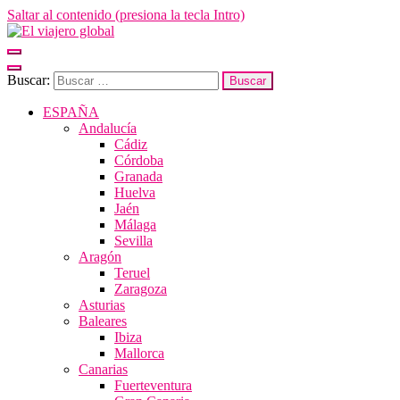
Saltar al contenido (presiona la tecla Intro)
El viajero global
Un espacio donde descubrir la cara B de los destinos y disfrutarlos de
forma sensorial, desde su música hasta su arquitectura o sus sabores
Buscar:
ESPAÑA
Andalucía
Cádiz
Córdoba
Granada
Huelva
Jaén
Málaga
Sevilla
Aragón
Teruel
Zaragoza
Asturias
Baleares
Ibiza
Mallorca
Canarias
Fuerteventura