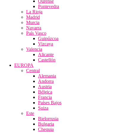
Ourense
Pontevedra
La Rioja
Madrid
Murcia
Navarra
País Vasco
Guipúzcoa
Vizcaya
Valencia
Alicante
Castellón
EUROPA
Central
Alemania
Andorra
Austria
Bélgica
Francia
Países Bajos
Suiza
Este
Bielorrusia
Bulgaria
Chequia