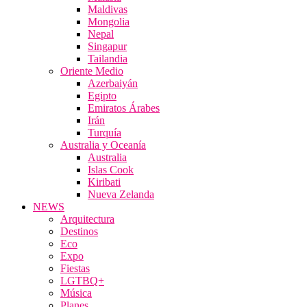
Maldivas
Mongolia
Nepal
Singapur
Tailandia
Oriente Medio
Azerbaiyán
Egipto
Emiratos Árabes
Irán
Turquía
Australia y Oceanía
Australia
Islas Cook
Kiribati
Nueva Zelanda
NEWS
Arquitectura
Destinos
Eco
Expo
Fiestas
LGTBQ+
Música
Planes