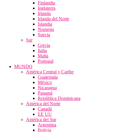
Finlandia
Inglaterra
Irlanda
Irlanda del Norte
Islandia
Noruega
Suecia
Sur
Grecia
Italia
Malta
Portugal
MUNDO
América Central y Caribe
Guatemala
México
Nicaragua
Panamá
República Dominicana
América del Norte
Canadá
EE UU
América del Sur
Argentina
Bolivia