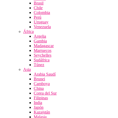
Brasil
Chile
Colombia
Perú
Uruguay
Venezuela
África
Argelia
Gambia
Madagascar
Marruecos
Seychelles
Sudáfrica
Túnez
Asia
Arabia Saudí
Brunei
Camboya
China
Corea del Sur
Filipinas
India
Japón
Kazajstán
Malasia