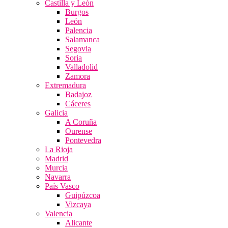
Castilla y León
Burgos
León
Palencia
Salamanca
Segovia
Soria
Valladolid
Zamora
Extremadura
Badajoz
Cáceres
Galicia
A Coruña
Ourense
Pontevedra
La Rioja
Madrid
Murcia
Navarra
País Vasco
Guipúzcoa
Vizcaya
Valencia
Alicante