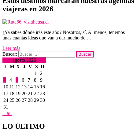
Estos destinos marcarán nuestras agendas
viajeras en 2026
¿Ya sabes dónde irás este año? Nosotros, sí. Al menos, tenemos
unas cuantas ideas que van a dar mucho de …
Leer más
Buscar:
agosto 2026
L
M
X
J
V
S
D
1
2
3
4
5
6
7
8
9
10
11
12
13
14
15
16
17
18
19
20
21
22
23
24
25
26
27
28
29
30
31
« Jul
LO ÚLTIMO