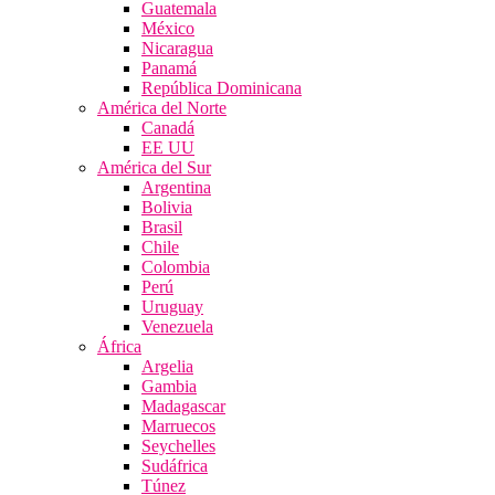
Guatemala
México
Nicaragua
Panamá
República Dominicana
América del Norte
Canadá
EE UU
América del Sur
Argentina
Bolivia
Brasil
Chile
Colombia
Perú
Uruguay
Venezuela
África
Argelia
Gambia
Madagascar
Marruecos
Seychelles
Sudáfrica
Túnez