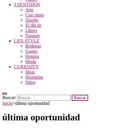
5 SENTIDOS
Arte
Con ritmo
Diseño
El día de
Libros
Parques
LIFE STYLE
Bodegas
Gastro
Hoteles
Moda
CURIOSITY
Ideas
Shopping
Sitios
Buscar:
Inicio
>
última oportunidad
última oportunidad