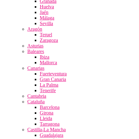
Granada
Huelva
Jaén
Málaga
Sevilla
Aragón
Teruel
Zaragoza
Asturias
Baleares
Ibiza
Mallorca
Canarias
Fuerteventura
Gran Canaria
La Palma
Tenerife
Cantabria
Cataluña
Barcelona
Girona
Lleida
Tarragona
Castilla-La Mancha
Guadalajara