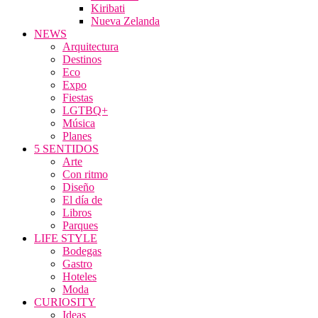
Kiribati
Nueva Zelanda
NEWS
Arquitectura
Destinos
Eco
Expo
Fiestas
LGTBQ+
Música
Planes
5 SENTIDOS
Arte
Con ritmo
Diseño
El día de
Libros
Parques
LIFE STYLE
Bodegas
Gastro
Hoteles
Moda
CURIOSITY
Ideas