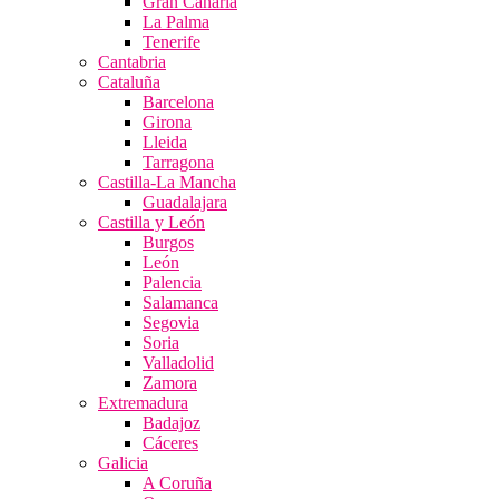
Gran Canaria
La Palma
Tenerife
Cantabria
Cataluña
Barcelona
Girona
Lleida
Tarragona
Castilla-La Mancha
Guadalajara
Castilla y León
Burgos
León
Palencia
Salamanca
Segovia
Soria
Valladolid
Zamora
Extremadura
Badajoz
Cáceres
Galicia
A Coruña