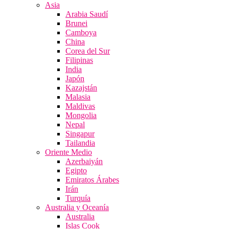
Asia
Arabia Saudí
Brunei
Camboya
China
Corea del Sur
Filipinas
India
Japón
Kazajstán
Malasia
Maldivas
Mongolia
Nepal
Singapur
Tailandia
Oriente Medio
Azerbaiyán
Egipto
Emiratos Árabes
Irán
Turquía
Australia y Oceanía
Australia
Islas Cook