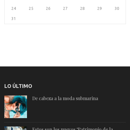
24
25
26
27
28
29
30
31
LO ÚLTIMO
De cabeza a la moda submarina
Estos son los nuevos ‘Patrimonio de la