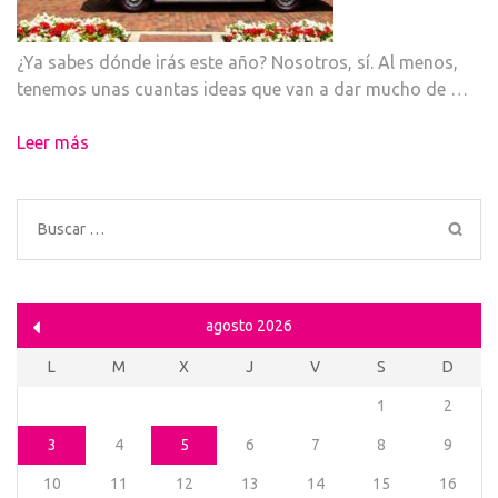
¿Ya sabes dónde irás este año? Nosotros, sí. Al menos,
tenemos unas cuantas ideas que van a dar mucho de …
Leer más
Buscar:
agosto 2026
L
M
X
J
V
S
D
1
2
3
4
5
6
7
8
9
10
11
12
13
14
15
16