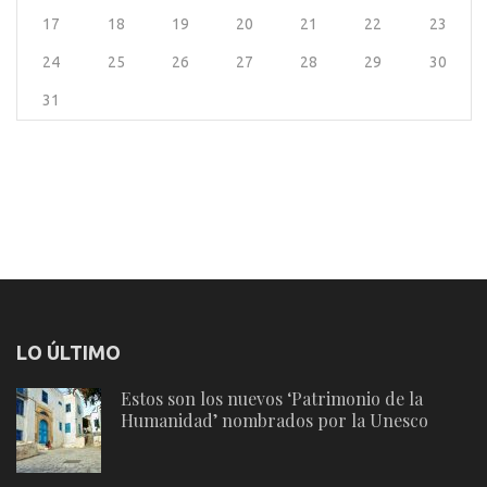
17
18
19
20
21
22
23
24
25
26
27
28
29
30
31
LO ÚLTIMO
Estos son los nuevos ‘Patrimonio de la
Humanidad’ nombrados por la Unesco