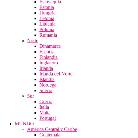
Eslovaquia
Estonia
Hungría
Letonia
Lituania
Polonia
Rumanía
Norte
Dinamarca
Escocia
Finlandia
Inglaterra
Irlanda
Irlanda del Norte
Islandia
Noruega
Suecia
Sur
Grecia
Italia
Malta
Portugal
MUNDO
América Central y Caribe
Guatemala