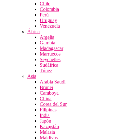
Chile
Colombia
Perú
Uruguay
Venezuela
África
Argelia
Gambia
Madagascar
Marruecos
Seychelles
Sudáfrica
Túnez
Asia
Arabia Saudí
Brunei
Camboya
China
Corea del Sur
Filipinas
India
Japón
Kazajstán
Malasia
Maldivas