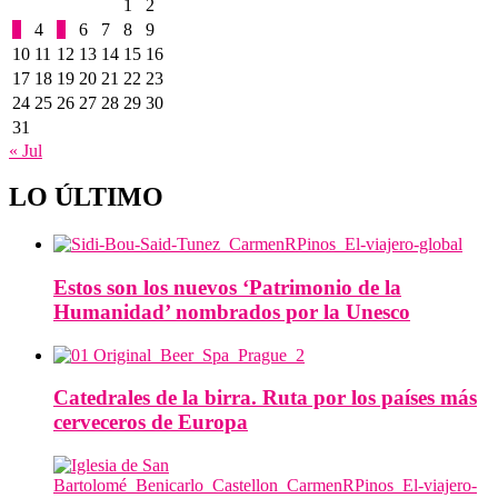
1
2
3
4
5
6
7
8
9
10
11
12
13
14
15
16
17
18
19
20
21
22
23
24
25
26
27
28
29
30
31
« Jul
LO ÚLTIMO
Estos son los nuevos ‘Patrimonio de la
Humanidad’ nombrados por la Unesco
Catedrales de la birra. Ruta por los países más
cerveceros de Europa