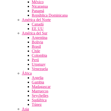
México
Nicaragua
Panamá
República Dominicana
América del Norte
Canadá
EE UU
América del Sur
Argentina
Bolivia
Brasil
Chile
Colombia
Perú
Uruguay
Venezuela
África
Argelia
Gambia
Madagascar
Marruecos
Seychelles
Sudáfrica
Túnez
Asia