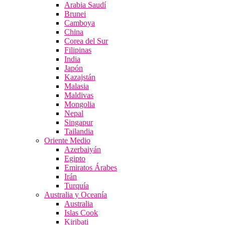
Arabia Saudí
Brunei
Camboya
China
Corea del Sur
Filipinas
India
Japón
Kazajstán
Malasia
Maldivas
Mongolia
Nepal
Singapur
Tailandia
Oriente Medio
Azerbaiyán
Egipto
Emiratos Árabes
Irán
Turquía
Australia y Oceanía
Australia
Islas Cook
Kiribati