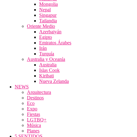
Mongolia
Nepal
Singapur
Tailandia
Oriente Medio
Azerbaiyán
Egipto
Emiratos Árabes
Irán
Turquía
Australia y Oceanía
Australia
Islas Cook
Kiribati
Nueva Zelanda
NEWS
Arquitectura
Destinos
Eco
Expo
Fiestas
LGTBQ+
Música
Planes
5 SENTIDOS