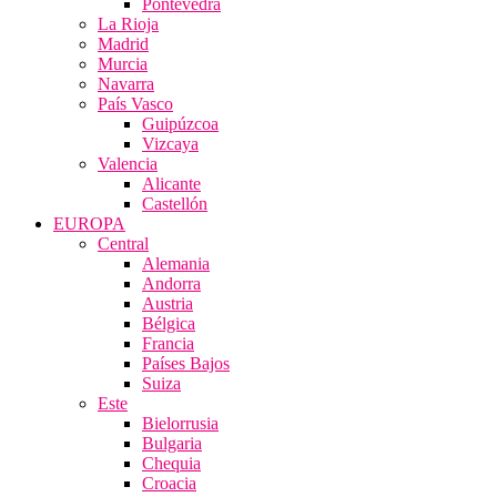
Pontevedra
La Rioja
Madrid
Murcia
Navarra
País Vasco
Guipúzcoa
Vizcaya
Valencia
Alicante
Castellón
EUROPA
Central
Alemania
Andorra
Austria
Bélgica
Francia
Países Bajos
Suiza
Este
Bielorrusia
Bulgaria
Chequia
Croacia