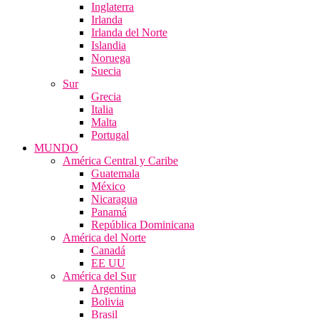
Inglaterra
Irlanda
Irlanda del Norte
Islandia
Noruega
Suecia
Sur
Grecia
Italia
Malta
Portugal
MUNDO
América Central y Caribe
Guatemala
México
Nicaragua
Panamá
República Dominicana
América del Norte
Canadá
EE UU
América del Sur
Argentina
Bolivia
Brasil