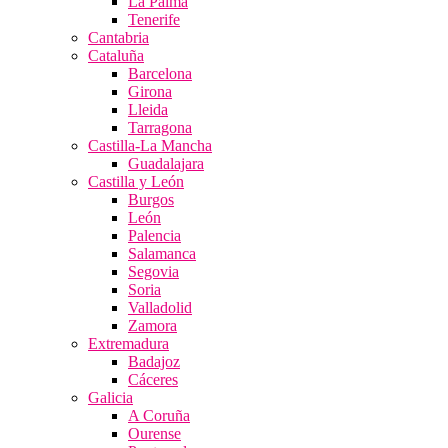
La Palma
Tenerife
Cantabria
Cataluña
Barcelona
Girona
Lleida
Tarragona
Castilla-La Mancha
Guadalajara
Castilla y León
Burgos
León
Palencia
Salamanca
Segovia
Soria
Valladolid
Zamora
Extremadura
Badajoz
Cáceres
Galicia
A Coruña
Ourense