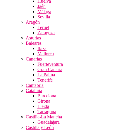
Huelva
Jaén
Málaga
Sevilla
Aragón
Teruel
Zaragoza
Asturias
Baleares
Ibiza
Mallorca
Canarias
Fuerteventura
Gran Canaria
La Palma
Tenerife
Cantabria
Cataluña
Barcelona
Girona
Lleida
Tarragona
Castilla-La Mancha
Guadalajara
Castilla y León