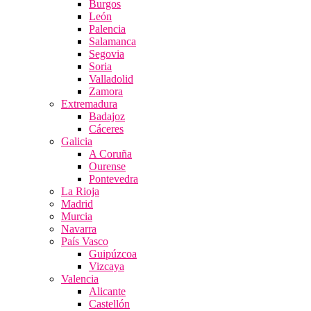
Burgos
León
Palencia
Salamanca
Segovia
Soria
Valladolid
Zamora
Extremadura
Badajoz
Cáceres
Galicia
A Coruña
Ourense
Pontevedra
La Rioja
Madrid
Murcia
Navarra
País Vasco
Guipúzcoa
Vizcaya
Valencia
Alicante
Castellón