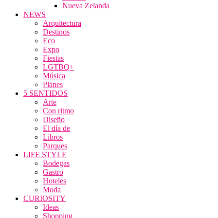
Nueva Zelanda
NEWS
Arquitectura
Destinos
Eco
Expo
Fiestas
LGTBQ+
Música
Planes
5 SENTIDOS
Arte
Con ritmo
Diseño
El día de
Libros
Parques
LIFE STYLE
Bodegas
Gastro
Hoteles
Moda
CURIOSITY
Ideas
Shopping