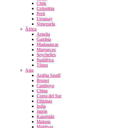
Chile
Colombia
Perú
Uruguay
Venezuela
África
Argelia
Gambia
Madagascar
Marruecos
Seychelles
Sudáfrica
Túnez
Asia
Arabia Saudí
Brunei
Camboya
China
Corea del Sur
Filipinas
India
Japón
Kazajstán
Malasia
Maldivas