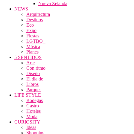
Nueva Zelanda
NEWS
Arquitectura
Destinos
Eco
Expo
Fiestas
LGTBQ+
Música
Planes
5 SENTIDOS
Arte
Con ritmo
Diseño
El día de
Libros
Parques
LIFE STYLE
Bodegas
Gastro
Hoteles
Moda
CURIOSITY
Ideas
Shopping