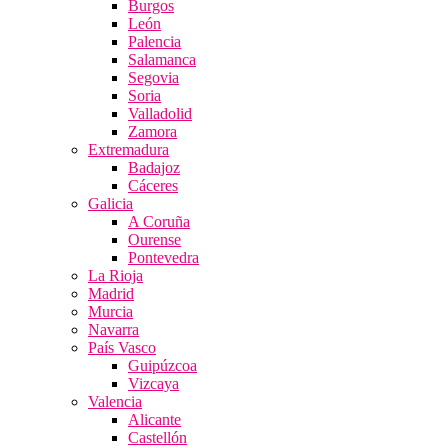
Burgos
León
Palencia
Salamanca
Segovia
Soria
Valladolid
Zamora
Extremadura
Badajoz
Cáceres
Galicia
A Coruña
Ourense
Pontevedra
La Rioja
Madrid
Murcia
Navarra
País Vasco
Guipúzcoa
Vizcaya
Valencia
Alicante
Castellón