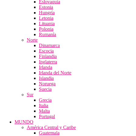
Eslovaquia
Estonia
Hungría
Letonia
Lituania
Polonia
Rumanía
Norte
Dinamarca
Escocia
Finlandia
Inglaterra
Irlanda
Irlanda del Norte
Islandia
Noruega
Suecia
Sur
Grecia
Italia
Malta
Portugal
MUNDO
América Central y Caribe
Guatemala