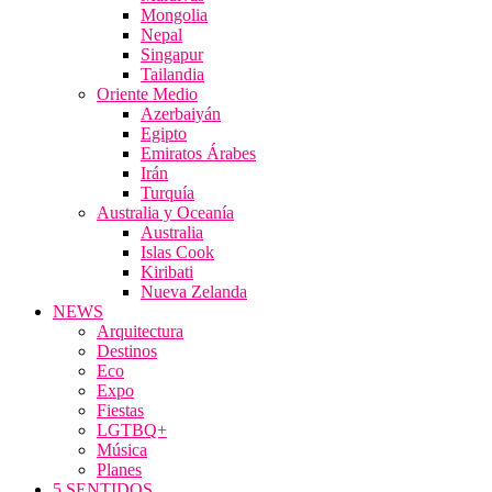
Mongolia
Nepal
Singapur
Tailandia
Oriente Medio
Azerbaiyán
Egipto
Emiratos Árabes
Irán
Turquía
Australia y Oceanía
Australia
Islas Cook
Kiribati
Nueva Zelanda
NEWS
Arquitectura
Destinos
Eco
Expo
Fiestas
LGTBQ+
Música
Planes
5 SENTIDOS