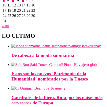
10
11
12
13
14
15
16
17
18
19
20
21
22
23
24
25
26
27
28
29
30
31
« Jul
LO ÚLTIMO
De cabeza a la moda submarina
Estos son los nuevos ‘Patrimonio de la
Humanidad’ nombrados por la Unesco
Catedrales de la birra. Ruta por los países más
cerveceros de Europa