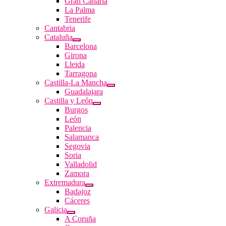
Gran Canaria
La Palma
Tenerife
Cantabria
Cataluña
Barcelona
Girona
Lleida
Tarragona
Castilla-La Mancha
Guadalajara
Castilla y León
Burgos
León
Palencia
Salamanca
Segovia
Soria
Valladolid
Zamora
Extremadura
Badajoz
Cáceres
Galicia
A Coruña