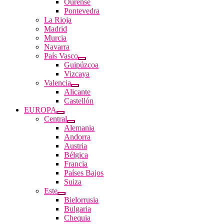
Ourense
Pontevedra
La Rioja
Madrid
Murcia
Navarra
País Vasco
Guipúzcoa
Vizcaya
Valencia
Alicante
Castellón
EUROPA
Central
Alemania
Andorra
Austria
Bélgica
Francia
Países Bajos
Suiza
Este
Bielorrusia
Bulgaria
Chequia