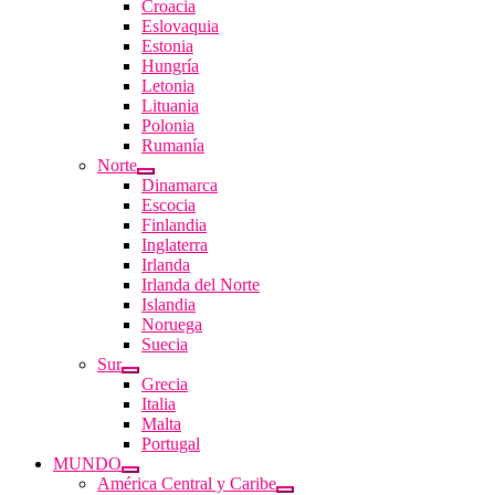
Croacia
Eslovaquia
Estonia
Hungría
Letonia
Lituania
Polonia
Rumanía
Norte
Dinamarca
Escocia
Finlandia
Inglaterra
Irlanda
Irlanda del Norte
Islandia
Noruega
Suecia
Sur
Grecia
Italia
Malta
Portugal
MUNDO
América Central y Caribe