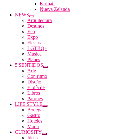
Kiribati
Nueva Zelanda
NEWS
Arquitectura
Destinos
Eco
Expo
Fiestas
LGTBQ+
Música
Planes
5 SENTIDOS
Arte
Con ritmo
Diseño
El día de
Libros
Parques
LIFE STYLE
Bodegas
Gastro
Hoteles
Moda
CURIOSITY
Ideas