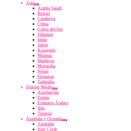
Asia
Arabia Saudí
Brunei
Camboya
China
Corea del Sur
Filipinas
India
Japón
Kazajstán
Malasia
Maldivas
Mongolia
Nepal
Singapur
Tailandia
Oriente Medio
Azerbaiyán
Egipto
Emiratos Árabes
Irán
Turquía
Australia y Oceanía
Australia
Islas Cook