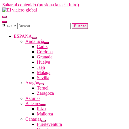
Saltar al contenido (presiona la tecla Intro)
El viajero global
Un espacio donde descubrir la cara B de los destinos y disfrutarlos de
Buscar:
ESPAÑA
Andalucía
Cádiz
Córdoba
Granada
Huelva
Jaén
Málaga
Sevilla
Aragón
Teruel
Zaragoza
Asturias
Baleares
Ibiza
Mallorca
Canarias
Fuerteventura