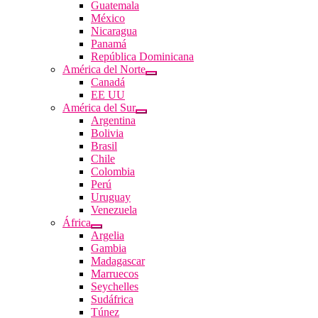
Guatemala
México
Nicaragua
Panamá
República Dominicana
América del Norte
Canadá
EE UU
América del Sur
Argentina
Bolivia
Brasil
Chile
Colombia
Perú
Uruguay
Venezuela
África
Argelia
Gambia
Madagascar
Marruecos
Seychelles
Sudáfrica
Túnez