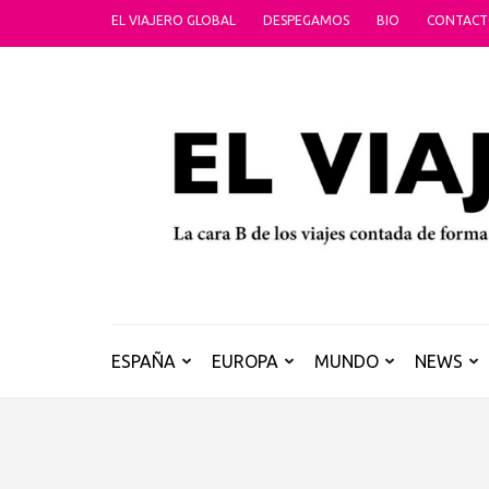
Saltar
EL VIAJERO GLOBAL
DESPEGAMOS
BIO
CONTAC
al
contenido
(presiona
la
tecla
Intro)
ESPAÑA
EUROPA
MUNDO
NEWS