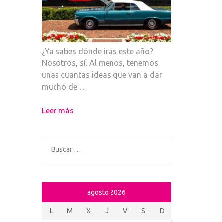
¿Ya sabes dónde irás este año?
Nosotros, sí. Al menos, tenemos
unas cuantas ideas que van a dar
mucho de …
Leer más
Buscar:
agosto 2026
L
M
X
J
V
S
D