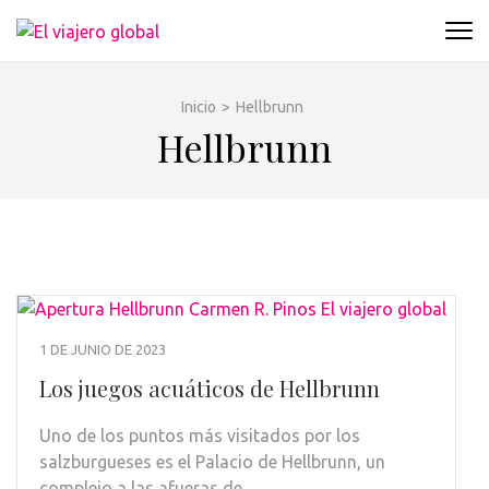
Saltar
EL VIAJERO GLOBAL
al
Un espacio donde descubrir la cara B de los
contenido
destinos y disfrutarlos de forma sensorial,
(presiona
desde su música hasta su arquitectura o sus
Inicio
>
Hellbrunn
la
sabores
Hellbrunn
tecla
Intro)
1 DE JUNIO DE 2023
Los juegos acuáticos de Hellbrunn
Uno de los puntos más visitados por los
salzburgueses es el Palacio de Hellbrunn, un
complejo a las afueras de …