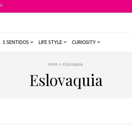
TO
O GLOBAL
a B de los destinos y disfrutarlos de forma sensorial, desde su música ha
5 SENTIDOS
LIFE STYLE
CURIOSITY
Inicio
>
Eslovaquia
Eslovaquia