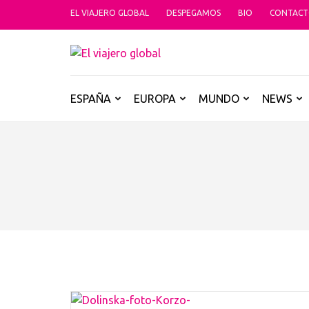
Saltar
EL VIAJERO GLOBAL
DESPEGAMOS
BIO
CONTAC
al
contenido
EL VIAJER
(presiona
Un espacio donde descubrir la car
la
tecla
ESPAÑA
EUROPA
MUNDO
NEWS
Intro)