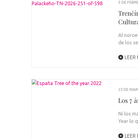
5 DE FEBR
Trenčí
Cultur
Al noroe
de los s
LEER
23 DE MAR
Los 7 
Ni los m
Year lo 
LEER