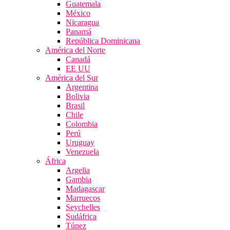
Guatemala
México
Nicaragua
Panamá
República Dominicana
América del Norte
Canadá
EE UU
América del Sur
Argentina
Bolivia
Brasil
Chile
Colombia
Perú
Uruguay
Venezuela
África
Argelia
Gambia
Madagascar
Marruecos
Seychelles
Sudáfrica
Túnez