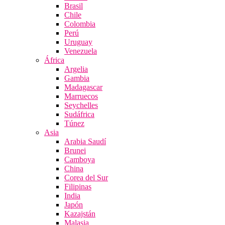
Brasil
Chile
Colombia
Perú
Uruguay
Venezuela
África
Argelia
Gambia
Madagascar
Marruecos
Seychelles
Sudáfrica
Túnez
Asia
Arabia Saudí
Brunei
Camboya
China
Corea del Sur
Filipinas
India
Japón
Kazajstán
Malasia