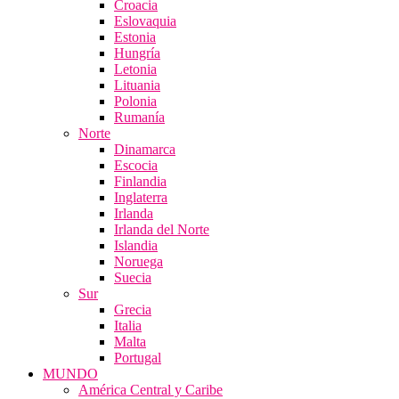
Croacia
Eslovaquia
Estonia
Hungría
Letonia
Lituania
Polonia
Rumanía
Norte
Dinamarca
Escocia
Finlandia
Inglaterra
Irlanda
Irlanda del Norte
Islandia
Noruega
Suecia
Sur
Grecia
Italia
Malta
Portugal
MUNDO
América Central y Caribe