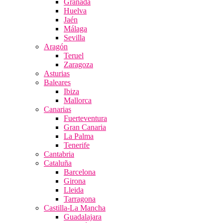
Granada
Huelva
Jaén
Málaga
Sevilla
Aragón
Teruel
Zaragoza
Asturias
Baleares
Ibiza
Mallorca
Canarias
Fuerteventura
Gran Canaria
La Palma
Tenerife
Cantabria
Cataluña
Barcelona
Girona
Lleida
Tarragona
Castilla-La Mancha
Guadalajara