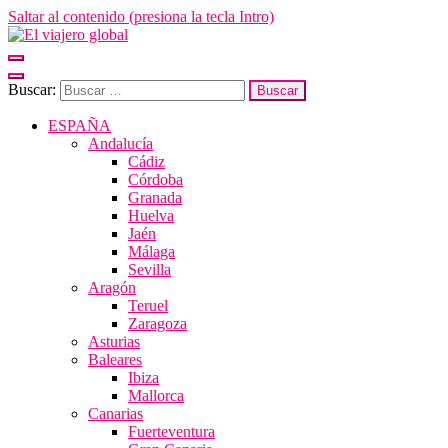
Saltar al contenido (presiona la tecla Intro)
El viajero global
Un espacio donde descubrir la cara B de los destinos y disfrutarlos de
forma sensorial, desde su música hasta su arquitectura o sus sabores
Buscar:
ESPAÑA
Andalucía
Cádiz
Córdoba
Granada
Huelva
Jaén
Málaga
Sevilla
Aragón
Teruel
Zaragoza
Asturias
Baleares
Ibiza
Mallorca
Canarias
Fuerteventura