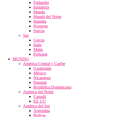
Finlandia
Inglaterra
Irlanda
Irlanda del Norte
Islandia
Noruega
Suecia
Sur
Grecia
Italia
Malta
Portugal
MUNDO
América Central y Caribe
Guatemala
México
Nicaragua
Panamá
República Dominicana
América del Norte
Canadá
EE UU
América del Sur
Argentina
Bolivia