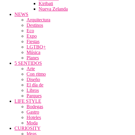
Kiribati
Nueva Zelanda
NEWS
Arquitectura
Destinos
Eco
Expo
Fiestas
LGTBQ+
Música
Planes
5 SENTIDOS
Arte
Con ritmo
Diseño
El día de
Libros
Parques
LIFE STYLE
Bodegas
Gastro
Hoteles
Moda
CURIOSITY
Ideas