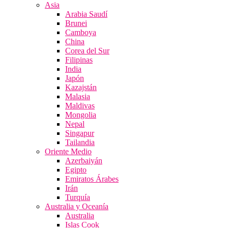
Asia
Arabia Saudí
Brunei
Camboya
China
Corea del Sur
Filipinas
India
Japón
Kazajstán
Malasia
Maldivas
Mongolia
Nepal
Singapur
Tailandia
Oriente Medio
Azerbaiyán
Egipto
Emiratos Árabes
Irán
Turquía
Australia y Oceanía
Australia
Islas Cook