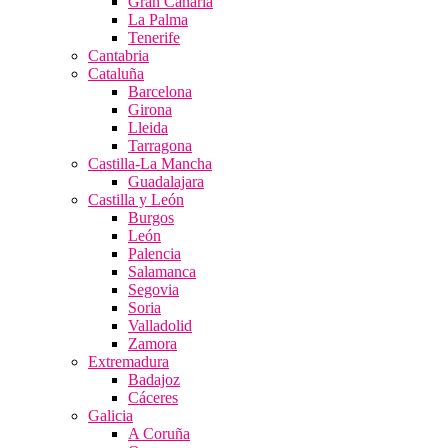
Gran Canaria
La Palma
Tenerife
Cantabria
Cataluña
Barcelona
Girona
Lleida
Tarragona
Castilla-La Mancha
Guadalajara
Castilla y León
Burgos
León
Palencia
Salamanca
Segovia
Soria
Valladolid
Zamora
Extremadura
Badajoz
Cáceres
Galicia
A Coruña