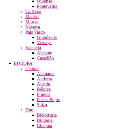
Ourense
Pontevedra
La Rioja
Madrid
Murcia
Navarra
País Vasco
Guipúzcoa
Vizcaya
Valencia
Alicante
Castellón
EUROPA
Central
Alemania
Andorra
Austria
Bélgica
Francia
Países Bajos
Suiza
Este
Bielorrusia
Bulgaria
Chequia