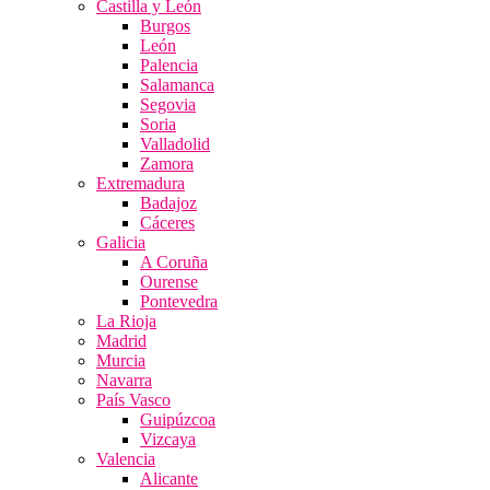
Castilla y León
Burgos
León
Palencia
Salamanca
Segovia
Soria
Valladolid
Zamora
Extremadura
Badajoz
Cáceres
Galicia
A Coruña
Ourense
Pontevedra
La Rioja
Madrid
Murcia
Navarra
País Vasco
Guipúzcoa
Vizcaya
Valencia
Alicante