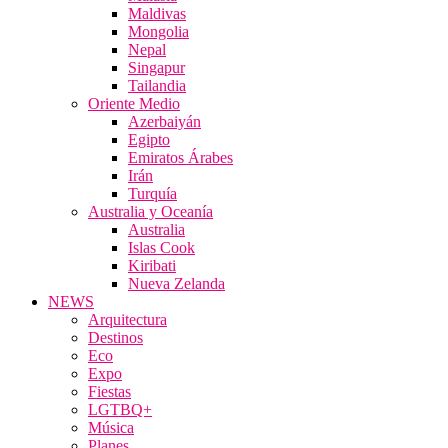
Maldivas
Mongolia
Nepal
Singapur
Tailandia
Oriente Medio
Azerbaiyán
Egipto
Emiratos Árabes
Irán
Turquía
Australia y Oceanía
Australia
Islas Cook
Kiribati
Nueva Zelanda
NEWS
Arquitectura
Destinos
Eco
Expo
Fiestas
LGTBQ+
Música
Planes