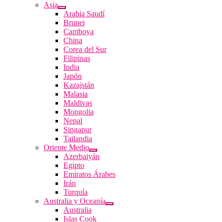
Asia
Arabia Saudí
Brunei
Camboya
China
Corea del Sur
Filipinas
India
Japón
Kazajstán
Malasia
Maldivas
Mongolia
Nepal
Singapur
Tailandia
Oriente Medio
Azerbaiyán
Egipto
Emiratos Árabes
Irán
Turquía
Australia y Oceanía
Australia
Islas Cook