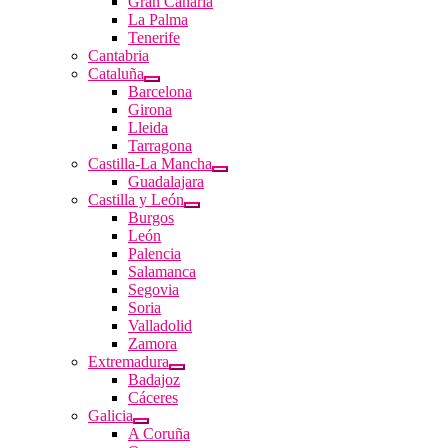
Gran Canaria
La Palma
Tenerife
Cantabria
Cataluña
Barcelona
Girona
Lleida
Tarragona
Castilla-La Mancha
Guadalajara
Castilla y León
Burgos
León
Palencia
Salamanca
Segovia
Soria
Valladolid
Zamora
Extremadura
Badajoz
Cáceres
Galicia
A Coruña