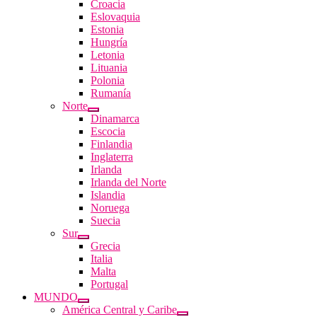
Croacia
Eslovaquia
Estonia
Hungría
Letonia
Lituania
Polonia
Rumanía
Norte
Dinamarca
Escocia
Finlandia
Inglaterra
Irlanda
Irlanda del Norte
Islandia
Noruega
Suecia
Sur
Grecia
Italia
Malta
Portugal
MUNDO
América Central y Caribe