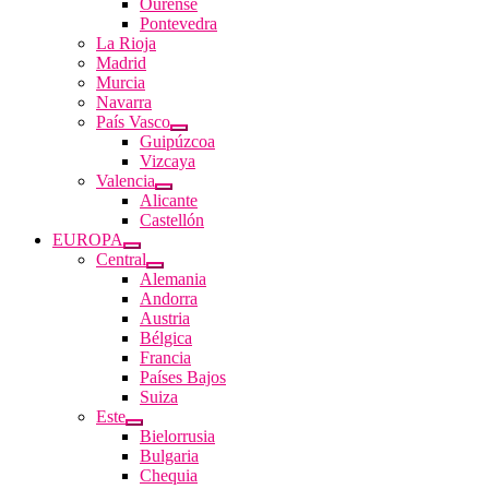
Ourense
Pontevedra
La Rioja
Madrid
Murcia
Navarra
País Vasco
Guipúzcoa
Vizcaya
Valencia
Alicante
Castellón
EUROPA
Central
Alemania
Andorra
Austria
Bélgica
Francia
Países Bajos
Suiza
Este
Bielorrusia
Bulgaria
Chequia