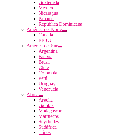
Guatemala
México
Nicaragua
Panamá
República Dominicana
América del Norte
Canadá
EE UU
América del Sur
Argentina
Bolivia
Brasil
Chile
Colombia
Perú
Uruguay
Venezuela
África
Argelia
Gambia
Madagascar
Marruecos
Seychelles
Sudáfrica
Túnez