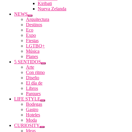
Kiribati
Nueva Zelanda
NEWS
Arquitectura
Destinos
Eco
Expo
Fiestas
LGTBQ+
Música
Planes
5 SENTIDOS
Arte
Con ritmo
Diseño
El día de
Libros
Parques
LIFE STYLE
Bodegas
Gastro
Hoteles
Moda
CURIOSITY
Ideas