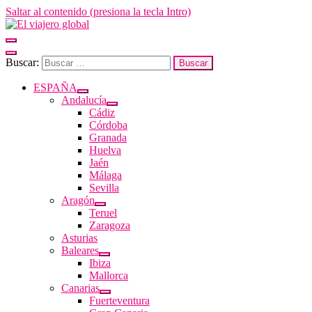
Saltar al contenido (presiona la tecla Intro)
El viajero global
Un espacio donde descubrir la cara B de los destinos y disfrutarlos de
Buscar:
ESPAÑA
Andalucía
Cádiz
Córdoba
Granada
Huelva
Jaén
Málaga
Sevilla
Aragón
Teruel
Zaragoza
Asturias
Baleares
Ibiza
Mallorca
Canarias
Fuerteventura