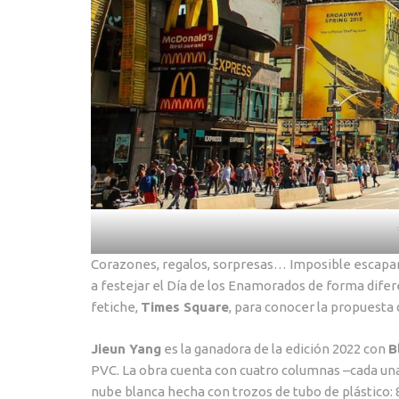
Corazones, regalos, sorpresas… Imposible escaparse
a festejar el Día de los Enamorados de forma dif
fetiche,
Times Square
, para conocer la propuesta 
Jieun Yang
es la ganadora de la edición 2022 con
B
PVC. La obra cuenta con cuatro columnas –cada una
nube blanca hecha con trozos de tubo de plástico: