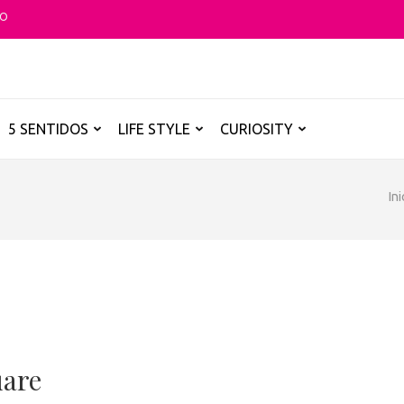
TO
O GLOBAL
a B de los destinos y disfrutarlos de forma sensorial, desde su música ha
5 SENTIDOS
LIFE STYLE
CURIOSITY
Ini
uare