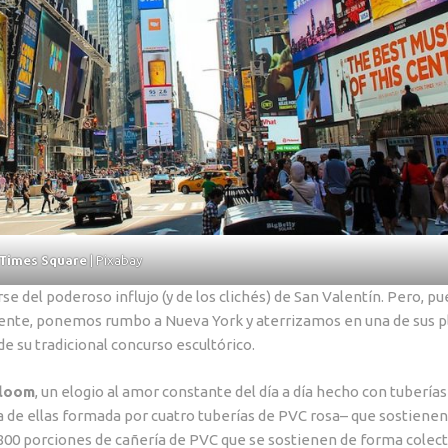
Times Square
| Pixabay
 del poderoso influjo (y de los clichés) de San Valentín. Pero, pu
erente, ponemos rumbo a Nueva York y aterrizamos en una de sus p
de su tradicional concurso escultórico.
loom
, un elogio al amor constante del día a día hecho con tuberías
 de ellas formada por cuatro tuberías de PVC rosa– que sostienen
 800 porciones de cañería de PVC que se sostienen de forma colect