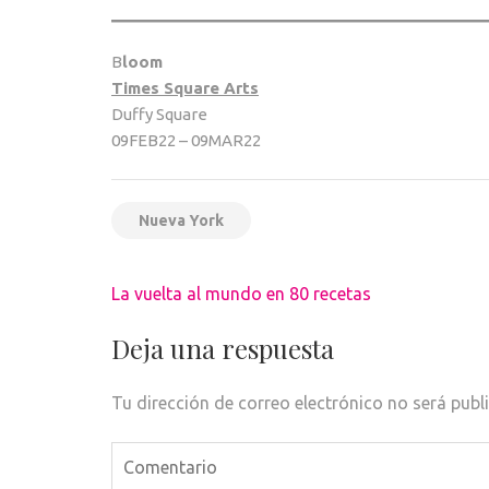
B
loom
Times Square Arts
Duffy Square
09FEB22 – 09MAR22
Nueva York
Navegación
La vuelta al mundo en 80 recetas
de
entradas
Deja una respuesta
Tu dirección de correo electrónico no será publ