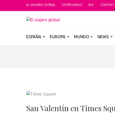
Saltar
EL VIAJERO GLOBAL
DESPEGAMOS
BIO
CONTAC
al
contenido
EL VIAJER
(presiona
Un espacio donde descubrir la car
la
tecla
ESPAÑA
EUROPA
MUNDO
NEWS
Intro)
San Valentín en Times Sq