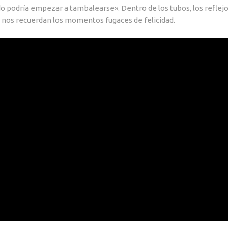
todo podría empezar a tambalearse». Dentro de los tubos, los reflejo
e, nos recuerdan los momentos fugaces de felicidad.