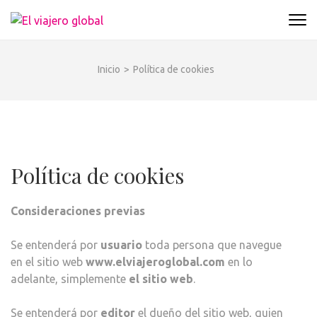
Saltar
al
EL VIAJERO GLOBAL
Un espacio donde descubrir la cara B de los
contenido
destinos y disfrutarlos de forma sensorial,
(presiona
desde su música hasta su arquitectura o sus
Inicio
>
Política de cookies
la
sabores
tecla
Intro)
Política de cookies
Consideraciones previas
Se entenderá por
usuario
toda persona que navegue
en el sitio web
www.elviajeroglobal.com
en lo
adelante, simplemente
el sitio web
.
Se entenderá por
editor
el dueño del sitio web, quien