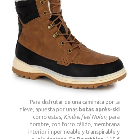
Para disfrutar de una caminata por la
nieve, apuesta por unas
botas après-ski
como estas,
Kimberfeel Nolan
, para
hombre, con forro cálido, membrana
interior impermeable y transpirable y