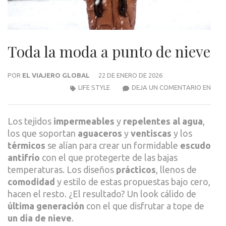
Toda la moda a punto de nieve
POR
EL VIAJERO GLOBAL
22 DE ENERO DE 2026
TOD
LIFE STYLE
DEJA UN COMENTARIO EN
LA
MOD
Los tejidos
impermeables
y
repelentes al agua
,
A
los que soportan
aguaceros
y
ventiscas
y los
PUN
térmicos
se alían para crear un formidable
escudo
DE
antifrío
con el que protegerte de las bajas
NIEV
temperaturas. Los diseños
prácticos
, llenos de
comodidad
y estilo de estas propuestas bajo cero,
hacen el resto. ¿El resultado? Un look cálido de
última generación
con el que disfrutar a tope de
un día de nieve
.