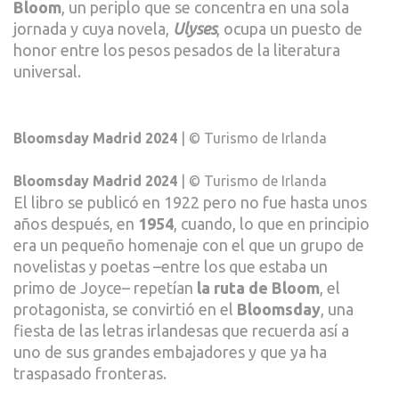
Bloom
, un periplo que se concentra en una sola
AL
jornada y cuya novela,
Ulyses
, ocupa un puesto de
‘ULIS
honor entre los pesos pesados de la literatura
DE
universal.
JOYC
Bloomsday Madrid 2024
| © Turismo de Irlanda
Bloomsday Madrid 2024
| © Turismo de Irlanda
El libro se publicó en 1922 pero no fue hasta unos
años después, en
1954
, cuando, lo que en principio
era un pequeño homenaje con el que un grupo de
novelistas y poetas –entre los que estaba un
primo de Joyce– repetían
la ruta de Bloom
, el
protagonista, se convirtió en el
Bloomsday
, una
fiesta de las letras irlandesas que recuerda así a
uno de sus grandes embajadores y que ya ha
traspasado fronteras.