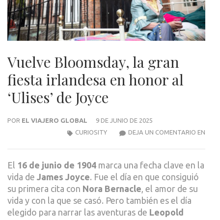
Vuelve Bloomsday, la gran
fiesta irlandesa en honor al
‘Ulises’ de Joyce
POR
EL VIAJERO GLOBAL
9 DE JUNIO DE 2025
VUEL
CURIOSITY
DEJA UN COMENTARIO EN
BLO
LA
El
16 de junio de 1904
marca una fecha clave en la
GRA
vida de
James Joyce
. Fue el día en que consiguió
FIES
su primera cita con
Nora Bernacle
, el amor de su
IRLA
vida y con la que se casó. Pero también es el día
EN
elegido para narrar las aventuras de
Leopold
HON