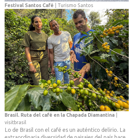
Festival Santos Café
| Turismo Santos
Brasil. Ruta del café en la Chapada Diamantina
|
visitbrasil
Lo de Brasil con el café es un auténtico delirio. La
extraordinaria diversidad de paisajes del país hace