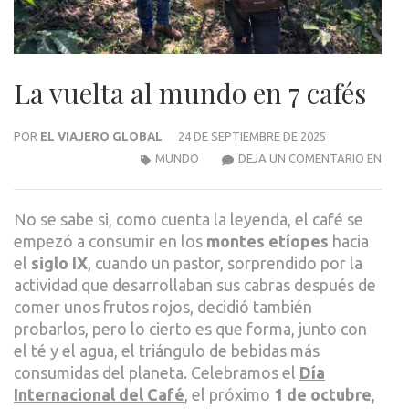
La vuelta al mundo en 7 cafés
POR
EL VIAJERO GLOBAL
24 DE SEPTIEMBRE DE 2025
LA
MUNDO
DEJA UN COMENTARIO EN
VUE
AL
No se sabe si, como cuenta la leyenda, el café se
MUN
empezó a consumir en los
montes etíopes
hacia
EN
el
siglo IX
, cuando un pastor, sorprendido por la
7
actividad que desarrollaban sus cabras después de
CAF
comer unos frutos rojos, decidió también
probarlos, pero lo cierto es que forma, junto con
el té y el agua, el triángulo de bebidas más
consumidas del planeta. Celebramos el
Día
Internacional del Café
, el próximo
1 de octubre
,