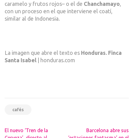
caramelo y frutos rojos– o el de
Chanchamayo
,
con un proceso en el que interviene el coatí,
similar al de Indonesia.
La imagen que abre el texto es
Honduras. Finca
Santa Isabel
| honduras.com
cafés
Navegación
El nuevo ‘Tren de la
Barcelona abre sus
de
Cerveza’, directo al
‘estaciones fantasma’ en el