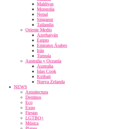
Maldivas
Mongolia
Nepal
Singapur
Tailandia
Oriente Medio
Azerbaiyán
Egipto
Emiratos Árabes
Irán
Turquía
Australia y Oceanía
Australia
Islas Cook
Kiribati
Nueva Zelanda
NEWS
Arquitectura
Destinos
Eco
Expo
Fiestas
LGTBQ+
Música
Planes