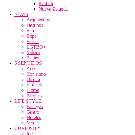
Kiribati
Nueva Zelanda
NEWS
Arquitectura
Destinos
Eco
Expo
Fiestas
LGTBQ+
Música
Planes
5 SENTIDOS
Arte
Con ritmo
Diseño
El día de
Libros
Parques
LIFE STYLE
Bodegas
Gastro
Hoteles
Moda
CURIOSITY
Ideas