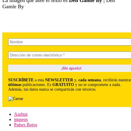
La imagen que abre el texto es
Den Gamle By
| Den
Gamle By
SUSCRÍBETE
a esta
NEWSLETTER
y,
cada semana
, recibirás nuestra
últimas
publicaciones. Es
GRATUITO
y no te compromete a nada.
Además, tus datos nunca se compartirán con terceros.
Aarhus
museos
Países Bajos