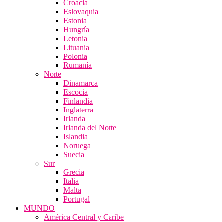
Croacia
Eslovaquia
Estonia
Hungría
Letonia
Lituania
Polonia
Rumanía
Norte
Dinamarca
Escocia
Finlandia
Inglaterra
Irlanda
Irlanda del Norte
Islandia
Noruega
Suecia
Sur
Grecia
Italia
Malta
Portugal
MUNDO
América Central y Caribe