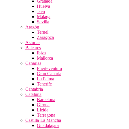
Granada
Huelva
Jaén
Málaga
Sevilla
Aragón
Teruel
Zaragoza
Asturias
Baleares
Ibiza
Mallorca
Canarias
Fuerteventura
Gran Canaria
La Palma
Tenerife
Cantabria
Cataluña
Barcelona
Girona
Lleida
Tarragona
Castilla-La Mancha
Guadalajara