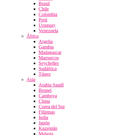
Brasil
Chile
Colombia
Perú
Uruguay
Venezuela
África
Argelia
Gambia
Madagascar
Marruecos
Seychelles
Sudáfrica
Túnez
Asia
Arabia Saudí
Brunei
Camboya
China
Corea del Sur
Filipinas
India
Japón
Kazajstán
Malasia