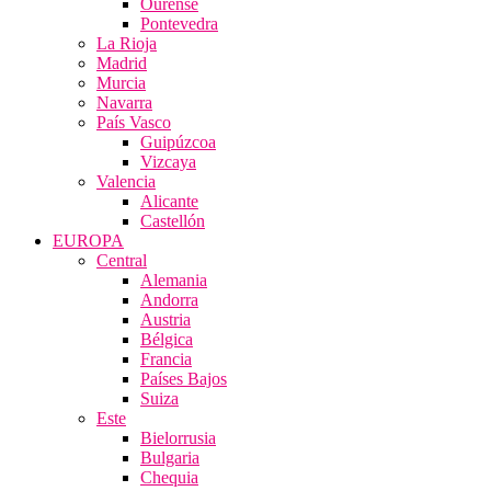
Ourense
Pontevedra
La Rioja
Madrid
Murcia
Navarra
País Vasco
Guipúzcoa
Vizcaya
Valencia
Alicante
Castellón
EUROPA
Central
Alemania
Andorra
Austria
Bélgica
Francia
Países Bajos
Suiza
Este
Bielorrusia
Bulgaria
Chequia