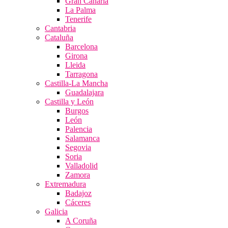
Gran Canaria
La Palma
Tenerife
Cantabria
Cataluña
Barcelona
Girona
Lleida
Tarragona
Castilla-La Mancha
Guadalajara
Castilla y León
Burgos
León
Palencia
Salamanca
Segovia
Soria
Valladolid
Zamora
Extremadura
Badajoz
Cáceres
Galicia
A Coruña