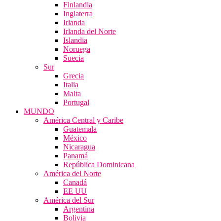
Finlandia
Inglaterra
Irlanda
Irlanda del Norte
Islandia
Noruega
Suecia
Sur
Grecia
Italia
Malta
Portugal
MUNDO
América Central y Caribe
Guatemala
México
Nicaragua
Panamá
República Dominicana
América del Norte
Canadá
EE UU
América del Sur
Argentina
Bolivia