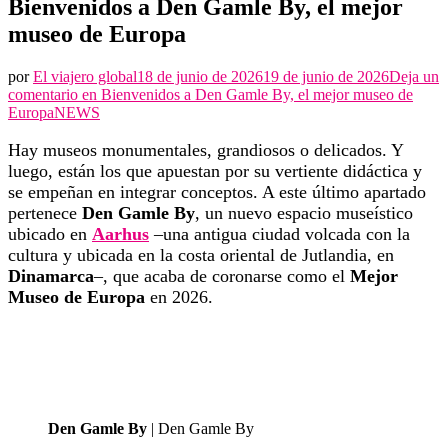
Bienvenidos a Den Gamle By, el mejor
museo de Europa
por
El viajero global
18 de junio de 2026
19 de junio de 2026
Deja un
comentario en
Bienvenidos a Den Gamle By, el mejor museo de
Europa
NEWS
Hay museos monumentales, grandiosos o delicados. Y
luego, están los que apuestan por su vertiente didáctica y
se empeñan en integrar conceptos. A este último apartado
pertenece
Den Gamle By
, un nuevo espacio museístico
ubicado en
Aarhus
–una antigua ciudad volcada con la
cultura y ubicada en la costa oriental de Jutlandia, en
Dinamarca
–, que acaba de coronarse como el
Mejor
Museo de Europa
en 2026.
Den Gamle By
| Den Gamle By