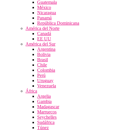
Guatemala
México
Nicaragua
Panamá
República Dominicana
América del Norte
Canadá
EE UU
América del Sur
Argentina
Bolivia
Brasil
Chile
Colombia
Perú
Uruguay
Venezuela
África
Argelia
Gambia
Madagascar
Marruecos
Seychelles
Sudáfrica
Túnez