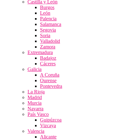
Castilla y León
Burgos
León
Palencia
Salamanca
Segovia
Soria
Valladolid
Zamora
Extremadura
Badajoz
Cáceres
Galicia
A Coruña
Ourense
Pontevedra
La Rioja
Madrid
Murcia
Navarra
País Vasco
Guipúzcoa
Vizcaya
Valencia
Alicante