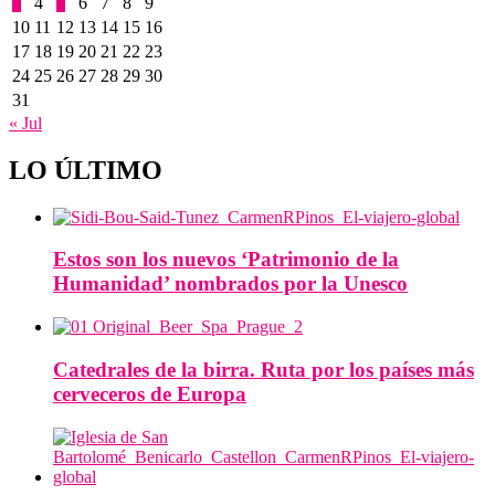
3
4
5
6
7
8
9
10
11
12
13
14
15
16
17
18
19
20
21
22
23
24
25
26
27
28
29
30
31
« Jul
LO ÚLTIMO
Estos son los nuevos ‘Patrimonio de la
Humanidad’ nombrados por la Unesco
Catedrales de la birra. Ruta por los países más
cerveceros de Europa