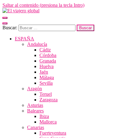
Saltar al contenido (presiona la tecla Intro)
El viajero global
Un espacio donde descubrir la cara B de los destinos y disfrutarlos de
forma sensorial, desde su música hasta su arquitectura o sus sabores
Buscar:
ESPAÑA
Andalucía
Cádiz
Córdoba
Granada
Huelva
Jaén
Málaga
Sevilla
Aragón
Teruel
Zaragoza
Asturias
Baleares
Ibiza
Mallorca
Canarias
Fuerteventura