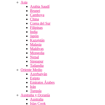
Asia
Arabia Saudí
Brunei
Camboya
China
Corea del Sur
Filipinas
India
Japón
Kazajstán
Malasia
Maldivas
Mongolia
Nepal
Singapur
Tailandia
Oriente Medio
Azerbaiyán
Egipto
Emiratos Árabes
Irán
Turquía
Australia y Oceanía
Australia
Islas Cook