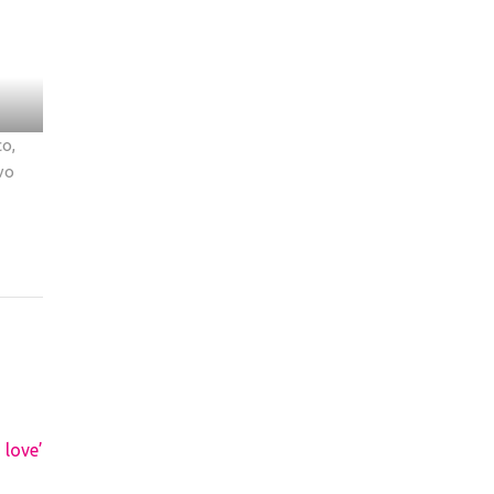
co,
vo
 love’