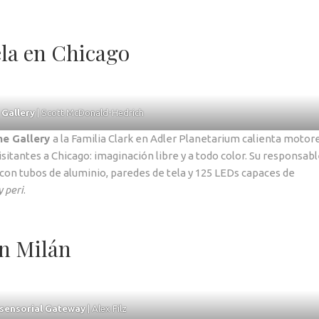
la en Chicago
Gallery
| Scott McDonald-Hedrich
e Gallery
a la Familia Clark en Adler Planetarium calienta motor
isitantes a Chicago: imaginación libre y a todo color. Su responsabl
on tubos de aluminio, paredes de tela y 125 LEDs capaces de
y peri
.
en Milán
sensorial Gateway
| Alex Filz