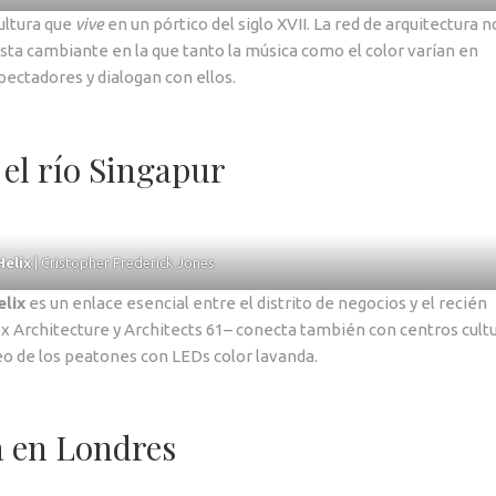
ultura que
vive
en un pórtico del siglo XVII. La red de arquitectura 
sta cambiante en la que tanto la música como el color varían en
spectadores y dialogan con ellos.
 el río Singapur
Helix
| Cristopher Frederick Jones
lix
es un enlace esencial entre el distrito de negocios y el recién
ox Architecture y Architects 61– conecta también con centros cult
eo de los peatones con LEDs color lavanda.
á en Londres