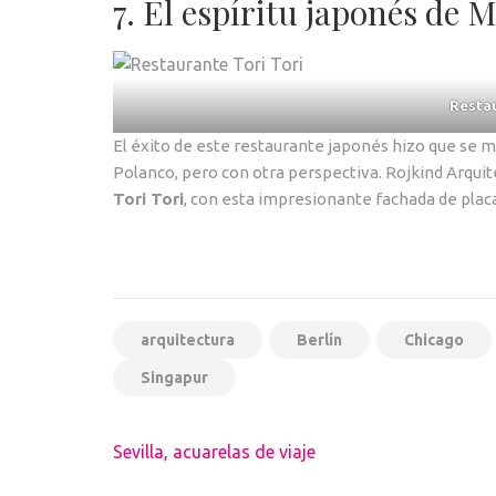
7. El espíritu japonés de 
Restau
El éxito de este restaurante japonés hizo que se 
Polanco, pero con otra perspectiva. Rojkind Arqui
Tori Tori
, con esta impresionante fachada de placa
arquitectura
Berlín
Chicago
Singapur
Navegación
Sevilla, acuarelas de viaje
de