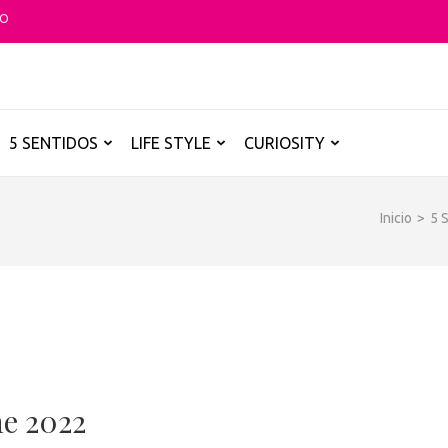
TO
O GLOBAL
a B de los destinos y disfrutarlos de forma sensorial, desde su música ha
5 SENTIDOS
LIFE STYLE
CURIOSITY
Inicio
>
5 
ne 2022