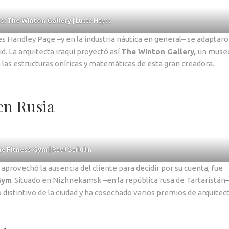
: The Winton Gallery
| Lucas Hayes
nes Handley Page –y en la industria náutica en general– se adaptar
. La arquitecta iraquí proyectó así
The Winton Gallery,
un muse
las estructuras oníricas y matemáticas de esta gran creadora.
en Rusia
e Fitness Gym
| Ravil Safiullin
provechó la ausencia del cliente para decidir por su cuenta, fue
Gym
. Situado en Nizhnekamsk –en la república rusa de Tartaristán–,
distintivo de la ciudad y ha cosechado varios premios de arquitect