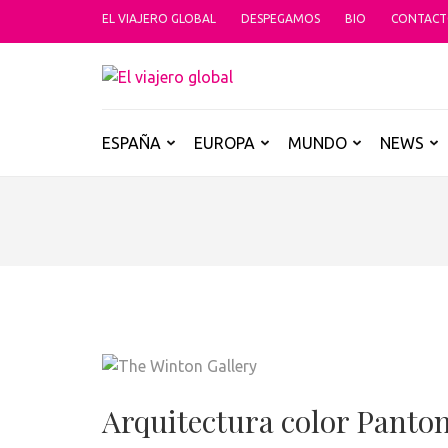
Saltar
EL VIAJERO GLOBAL
DESPEGAMOS
BIO
CONTAC
al
contenido
EL VIAJER
(presiona
Un espacio donde descubrir la car
la
tecla
ESPAÑA
EUROPA
MUNDO
NEWS
Intro)
Arquitectura color Panto