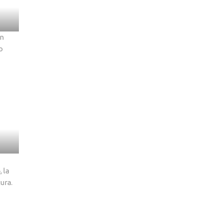
on
o
 la
ura.