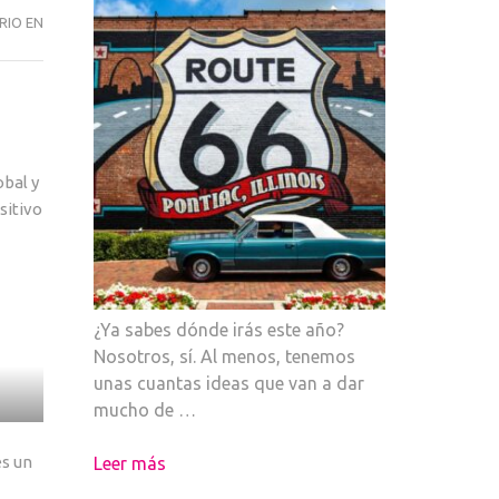
ARQUITECTURA
RIO EN
COLOR
PANTONE
2022
obal y
sitivo
¿Ya sabes dónde irás este año?
Nosotros, sí. Al menos, tenemos
unas cuantas ideas que van a dar
mucho de …
es un
Leer más