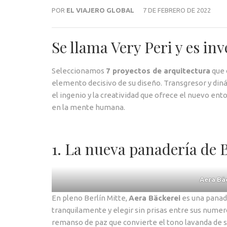
POR
EL VIAJERO GLOBAL
7 DE FEBRERO DE 2022
Se llama Very Peri y es in
Seleccionamos
7 proyectos de arquitectura
que 
elemento decisivo de su diseño. Transgresor y diná
el ingenio y la creatividad que ofrece el nuevo ent
en la mente humana.
1. La nueva panadería de 
Aera Bä
En pleno Berlín Mitte,
Aera Bäckerei
es una panade
tranquilamente y elegir sin prisas entre sus numer
remanso de paz que convierte el tono lavanda de s