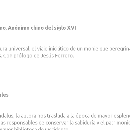
ono
, Anónimo chino del siglo XVI
atura universal, el viaje iniciático de un monje que peregrin
as. Con prólogo de Jesús Ferrero.
ales
ndalus, la autora nos traslada a la época de mayor esple
 las responsables de conservar la sabiduría y el patrimoni
 mayor biblioteca de Occidente.