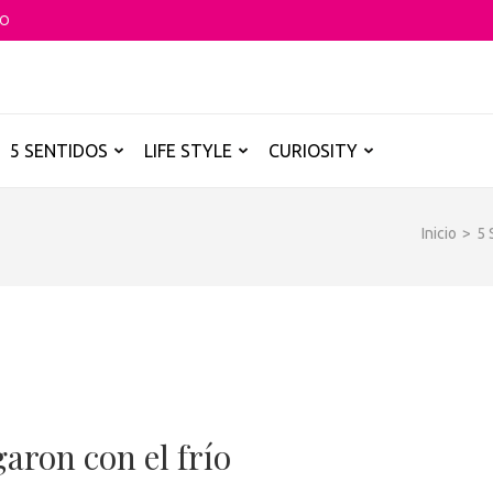
TO
O GLOBAL
a B de los destinos y disfrutarlos de forma sensorial, desde su música ha
5 SENTIDOS
LIFE STYLE
CURIOSITY
Inicio
>
5
garon con el frío