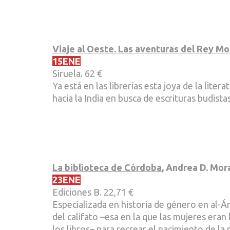
Viaje al Oeste. Las aventuras del Rey M
15ENE
Siruela. 62 €
Ya está en las librerías esta joya de la liter
hacia la India en busca de escrituras budist
La biblioteca de Córdoba
, Andrea D. Mor
23ENE
Ediciones B. 22,71 €
Especializada en historia de género en al-Á
del califato –esa en la que las mujeres eran
los libros– para recrear el nacimiento de la