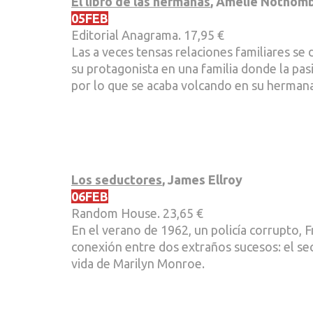
El libro de las hermanas
, Amélie Nothom
05FEB
Editorial Anagrama. 17,95 €
Las a veces tensas relaciones familiares se d
su protagonista en una familia donde la pas
por lo que se acaba volcando en su hermana
Los seductores
, James Ellroy
06FEB
Random House. 23,65 €
En el verano de 1962, un policía corrupto, F
conexión entre dos extraños sucesos: el secu
vida de Marilyn Monroe.