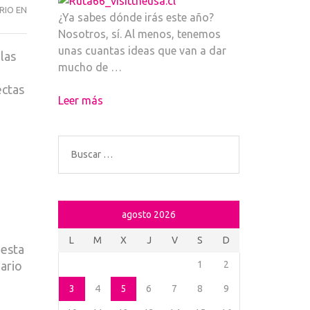
RIO EN
12
¿Ya sabes dónde irás este año?
HISTORIAS
Nosotros, sí. Al menos, tenemos
ÚNICAS
unas cuantas ideas que van a dar
las
QUE
mucho de …
LLEGARON
ectas
CON
Leer más
EL
FRÍO
Buscar:
agosto 2026
L
M
X
J
V
S
D
 esta
nario
1
2
3
4
5
6
7
8
9