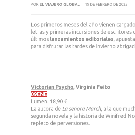
POR
EL VIAJERO GLOBAL
19 DE FEBRERO DE 2025
Los primeros meses del año vienen cargado
letras y primeras incursiones de escritor
últimos
lanzamientos editoriales
, apuesta
para disfrutar las tardes de invierno abriga
Victorian Psycho
, Virginia Feito
09ENE
Lumen. 18,90 €
La autora de
La señora March
, a la que mu
segunda novela y la historia de Winifred No
repleto de perversiones.