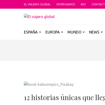
Saltar
EL VIAJERO GLOBAL
DESPEGAMOS
BIO
CONTAC
al
contenido
EL VIAJER
Un espacio donde descubrir la car
(presiona
la
tecla
ESPAÑA
EUROPA
MUNDO
NEWS
Intro)
12 historias únicas que lle