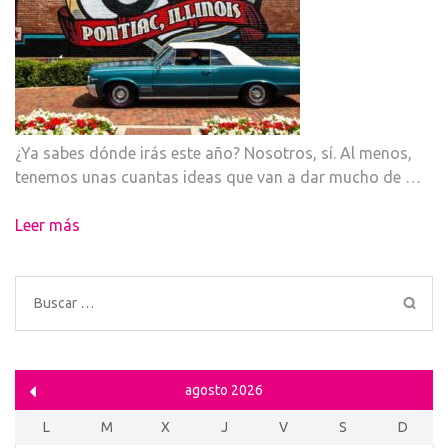
¿Ya sabes dónde irás este año? Nosotros, sí. Al menos,
tenemos unas cuantas ideas que van a dar mucho de …
Leer más
Buscar:
agosto 2026
L
M
X
J
V
S
D