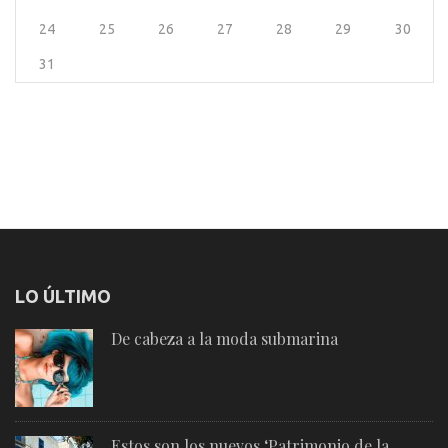
24
25
26
27
28
29
30
31
LO ÚLTIMO
De cabeza a la moda submarina
Estos son los nuevos ‘Patrimonio de la