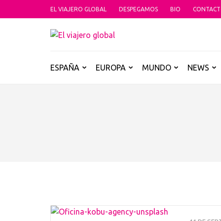
Saltar
EL VIAJERO GLOBAL
DESPEGAMOS
BIO
CONTAC
al
contenido
EL VIAJER
Un espacio donde descubrir la car
(presiona
la
tecla
ESPAÑA
EUROPA
MUNDO
NEWS
Intro)