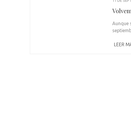
11 DE SEP
Volvem
Aunque s
septiemb
LEER M