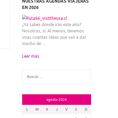
NUESTRAS AGENDAS VIAJERAS
EN 2026
¿Ya sabes dónde irás este año?
Nosotros, sí. Al menos, tenemos
unas cuantas ideas que van a dar
mucho de …
Leer más
Buscar:
agosto 2026
L
M
X
J
V
S
D