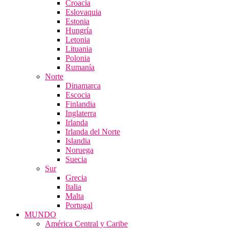
Croacia
Eslovaquia
Estonia
Hungría
Letonia
Lituania
Polonia
Rumanía
Norte
Dinamarca
Escocia
Finlandia
Inglaterra
Irlanda
Irlanda del Norte
Islandia
Noruega
Suecia
Sur
Grecia
Italia
Malta
Portugal
MUNDO
América Central y Caribe