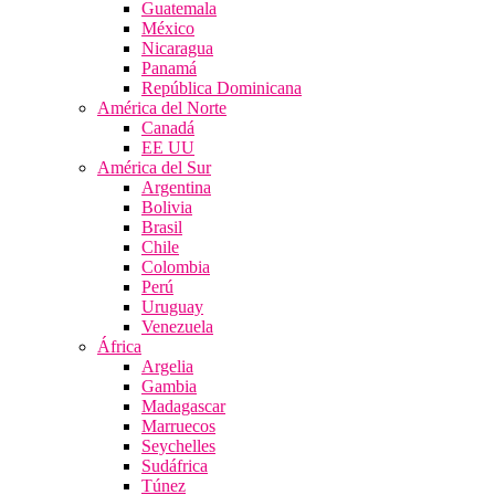
Guatemala
México
Nicaragua
Panamá
República Dominicana
América del Norte
Canadá
EE UU
América del Sur
Argentina
Bolivia
Brasil
Chile
Colombia
Perú
Uruguay
Venezuela
África
Argelia
Gambia
Madagascar
Marruecos
Seychelles
Sudáfrica
Túnez