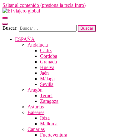
Saltar al contenido (presiona la tecla Intro)
El viajero global
Un espacio donde descubrir la cara B de los destinos y disfrutarlos de
forma sensorial, desde su música hasta su arquitectura o sus sabores
Buscar:
ESPAÑA
Andalucía
Cádiz
Córdoba
Granada
Huelva
Jaén
Málaga
Sevilla
Aragón
Teruel
Zaragoza
Asturias
Baleares
Ibiza
Mallorca
Canarias
Fuerteventura