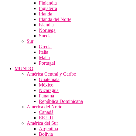
Finlandia
Inglaterra
Irlanda
Irlanda del Norte
Islandia
Noruega
Suecia
Sur
Grecia
Italia
Malta
Portugal
MUNDO
América Central y Caribe
Guatemala
México
Nicaragua
Panamá
República Dominicana
América del Norte
Canadá
EE UU
América del Sur
Argentina
Bolivia