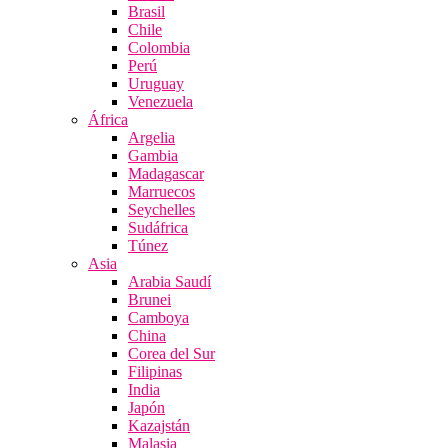
Brasil
Chile
Colombia
Perú
Uruguay
Venezuela
África
Argelia
Gambia
Madagascar
Marruecos
Seychelles
Sudáfrica
Túnez
Asia
Arabia Saudí
Brunei
Camboya
China
Corea del Sur
Filipinas
India
Japón
Kazajstán
Malasia