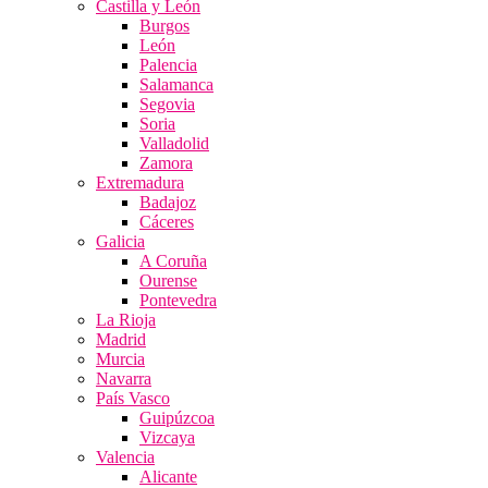
Castilla y León
Burgos
León
Palencia
Salamanca
Segovia
Soria
Valladolid
Zamora
Extremadura
Badajoz
Cáceres
Galicia
A Coruña
Ourense
Pontevedra
La Rioja
Madrid
Murcia
Navarra
País Vasco
Guipúzcoa
Vizcaya
Valencia
Alicante