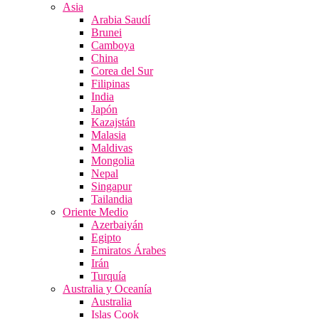
Asia
Arabia Saudí
Brunei
Camboya
China
Corea del Sur
Filipinas
India
Japón
Kazajstán
Malasia
Maldivas
Mongolia
Nepal
Singapur
Tailandia
Oriente Medio
Azerbaiyán
Egipto
Emiratos Árabes
Irán
Turquía
Australia y Oceanía
Australia
Islas Cook