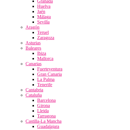
Granada
Huelva
Jaén
Málaga
Sevilla
Aragón
Teruel
Zaragoza
Asturias
Baleares
Ibiza
Mallorca
Canarias
Fuerteventura
Gran Canaria
La Palma
Tenerife
Cantabria
Cataluña
Barcelona
Girona
Lleida
Tarragona
Castilla-La Mancha
Guadalajara