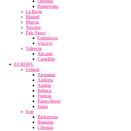
Ourense
Pontevedra
La Rioja
Madrid
Murcia
Navarra
País Vasco
Guipúzcoa
Vizcaya
Valencia
Alicante
Castellón
EUROPA
Central
Alemania
Andorra
Austria
Bélgica
Francia
Países Bajos
Suiza
Este
Bielorrusia
Bulgaria
Chequia