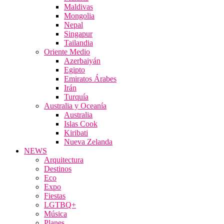
Maldivas
Mongolia
Nepal
Singapur
Tailandia
Oriente Medio
Azerbaiyán
Egipto
Emiratos Árabes
Irán
Turquía
Australia y Oceanía
Australia
Islas Cook
Kiribati
Nueva Zelanda
NEWS
Arquitectura
Destinos
Eco
Expo
Fiestas
LGTBQ+
Música
Planes