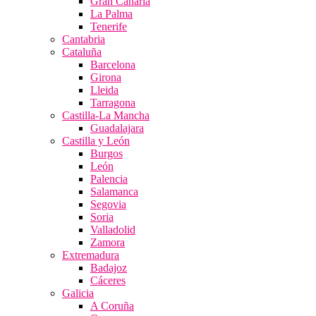
Gran Canaria
La Palma
Tenerife
Cantabria
Cataluña
Barcelona
Girona
Lleida
Tarragona
Castilla-La Mancha
Guadalajara
Castilla y León
Burgos
León
Palencia
Salamanca
Segovia
Soria
Valladolid
Zamora
Extremadura
Badajoz
Cáceres
Galicia
A Coruña