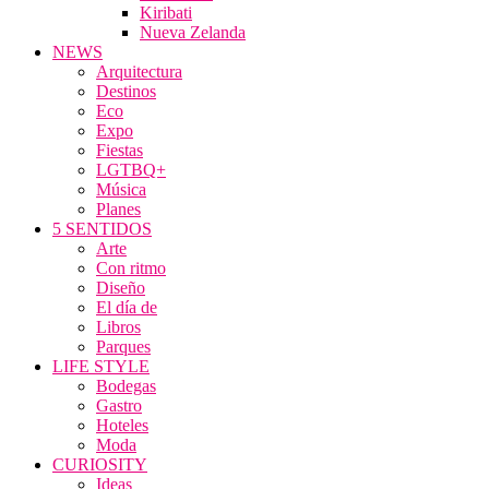
Kiribati
Nueva Zelanda
NEWS
Arquitectura
Destinos
Eco
Expo
Fiestas
LGTBQ+
Música
Planes
5 SENTIDOS
Arte
Con ritmo
Diseño
El día de
Libros
Parques
LIFE STYLE
Bodegas
Gastro
Hoteles
Moda
CURIOSITY
Ideas