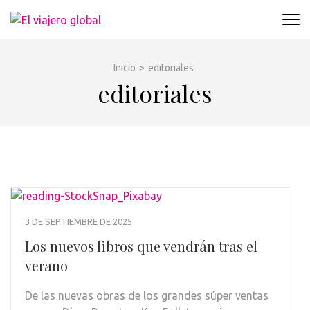
Saltar
al
EL VIAJERO GLOBAL
Un espacio donde descubrir la cara B de los
contenido
destinos y disfrutarlos de forma sensorial,
(presiona
desde su música hasta su arquitectura o sus
Inicio
>
editoriales
la
sabores
editoriales
tecla
Intro)
3 DE SEPTIEMBRE DE 2025
Los nuevos libros que vendrán tras el
verano
De las nuevas obras de los grandes súper ventas