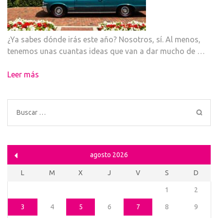
¿Ya sabes dónde irás este año? Nosotros, sí. Al menos,
tenemos unas cuantas ideas que van a dar mucho de …
Leer más
Buscar:
agosto 2026
L
M
X
J
V
S
D
1
2
3
4
5
6
7
8
9