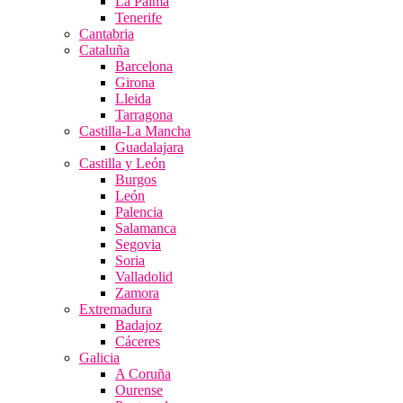
La Palma
Tenerife
Cantabria
Cataluña
Barcelona
Girona
Lleida
Tarragona
Castilla-La Mancha
Guadalajara
Castilla y León
Burgos
León
Palencia
Salamanca
Segovia
Soria
Valladolid
Zamora
Extremadura
Badajoz
Cáceres
Galicia
A Coruña
Ourense