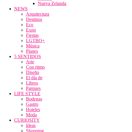
Nueva Zelanda
NEWS
Arquitectura
Destinos
Eco
Expo
Fiestas
LGTBQ+
Música
Planes
5 SENTIDOS
Arte
Con ritmo
Diseño
El día de
Libros
Parques
LIFE STYLE
Bodegas
Gastro
Hoteles
Moda
CURIOSITY
Ideas
Shopping