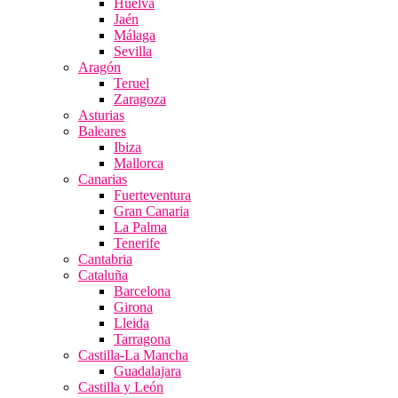
Huelva
Jaén
Málaga
Sevilla
Aragón
Teruel
Zaragoza
Asturias
Baleares
Ibiza
Mallorca
Canarias
Fuerteventura
Gran Canaria
La Palma
Tenerife
Cantabria
Cataluña
Barcelona
Girona
Lleida
Tarragona
Castilla-La Mancha
Guadalajara
Castilla y León