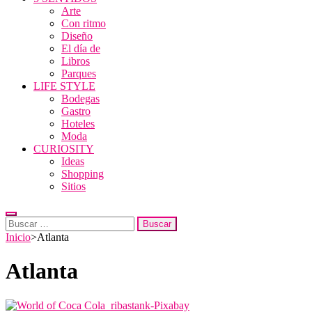
Arte
Con ritmo
Diseño
El día de
Libros
Parques
LIFE STYLE
Bodegas
Gastro
Hoteles
Moda
CURIOSITY
Ideas
Shopping
Sitios
Buscar:
Inicio
>
Atlanta
Atlanta