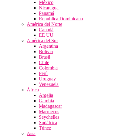
México
Nicaragua
Panamá
República Dominicana
América del Norte
Canadá
EE UU
América del Sur
Argentina
Bolivia
Brasil
Chile
Colombia
Perú
Uruguay
Venezuela
África
Argelia
Gambia
Madagascar
Marruecos
Seychelles
Sudáfrica
Túnez
Asia