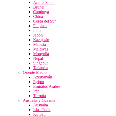
Arabia Saudí
Brunei
Camboya
China
Corea del Sur
Filipinas
India
Japón
Kazajstán
Malasia
Maldivas
Mongolia
Nepal
Singapur
Tailandia
Oriente Medio
Azerbaiyán
Egipto
Emiratos Árabes
Irán
Turquía
Australia y Oceanía
Australia
Islas Cook
Kiribati