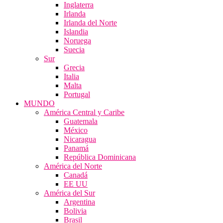
Inglaterra
Irlanda
Irlanda del Norte
Islandia
Noruega
Suecia
Sur
Grecia
Italia
Malta
Portugal
MUNDO
América Central y Caribe
Guatemala
México
Nicaragua
Panamá
República Dominicana
América del Norte
Canadá
EE UU
América del Sur
Argentina
Bolivia
Brasil