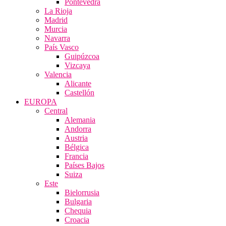
Pontevedra
La Rioja
Madrid
Murcia
Navarra
País Vasco
Guipúzcoa
Vizcaya
Valencia
Alicante
Castellón
EUROPA
Central
Alemania
Andorra
Austria
Bélgica
Francia
Países Bajos
Suiza
Este
Bielorrusia
Bulgaria
Chequia
Croacia