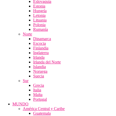
Eslovaquia
Estonia
Hungría
Letonia
Lituania
Polonia
Rumanía
Norte
Dinamarca
Escocia
Finlandia
Inglaterra
Irlanda
Irlanda del Norte
Islandia
Noruega
Suecia
Sur
Grecia
Italia
Malta
Portugal
MUNDO
América Central y Caribe
Guatemala