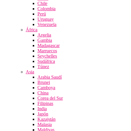
Chile
Colombia
Perú
Uruguay
Venezuela
África
Argelia
Gambia
Madagascar
Marruecos
Seychelles
Sudáfrica
Túnez
Asia
Arabia Saudí
Brunei
Camboya
China
Corea del Sur
Filipinas
India
Japón
Kazajstán
Malasia
Maldivas