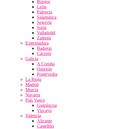
Burgos
León
Palencia
Salamanca
Segovia
Soria
Valladolid
Zamora
Extremadura
Badajoz
Cáceres
Galicia
A Coruña
Ourense
Pontevedra
La Rioja
Madrid
Murcia
Navarra
País Vasco
Guipúzcoa
Vizcaya
Valencia
Alicante
Castellón