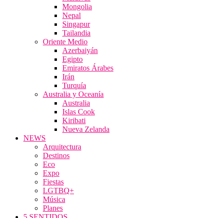
Mongolia
Nepal
Singapur
Tailandia
Oriente Medio
Azerbaiyán
Egipto
Emiratos Árabes
Irán
Turquía
Australia y Oceanía
Australia
Islas Cook
Kiribati
Nueva Zelanda
NEWS
Arquitectura
Destinos
Eco
Expo
Fiestas
LGTBQ+
Música
Planes
5 SENTIDOS