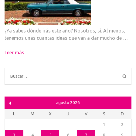
¿Ya sabes dónde irás este año? Nosotros, sí. Al menos,
tenemos unas cuantas ideas que van a dar mucho de …
Leer más
Buscar:
agosto 2026
L
M
X
J
V
S
D
1
2
3
4
5
6
7
8
9