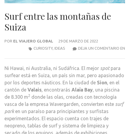
Surf entre las montañas de
Suiza
POR
EL VIAJERO GLOBAL
29 DE MARZO DE 2022
SUR
CURIOSITY
,
IDEAS
DEJA UN COMENTARIO EN
ENT
LAS
Ni Hawai, ni Australia, ni Sudáfrica. El mejor
spot
para
MON
surfear está en Suiza, un país sin mar, pero apasionado
DE
por los deportes náuticos. En la ciudad de
Sion
, en el
SUIZ
cantón de
Valais
, encontrarás
Alaïa Bay
, una piscina
2
de 8.300 m
donde las olas, creadas con tecnología
vasca de la empresa Wavergarden, convierten este
surf
park
en un paraíso para principiantes y surfistas
experimentados. El espacio cuenta con trajes de
neopreno, tablas de surf y sistema de limpieza y
secado de los equipos, además de exhibiciones,