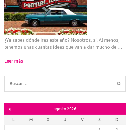
¿Ya sabes dónde irás este año? Nosotros, sí. Al menos,
tenemos unas cuantas ideas que van a dar mucho de …
Leer más
Buscar:
agosto 2026
L
M
X
J
V
S
D
1
2