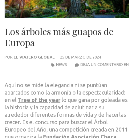
Los árboles más guapos de
Europa
POR
EL VIAJERO GLOBAL
25 DE MARZO DE 2024
LOS
NEWS
DEJA UN COMENTARIO EN
ÁRB
MÁS
Aquí no se mide la elegancia ni se puntúan
GUA
apartados como la armonía o la espectacularidad:
DE
en el
Tree of the year
lo que gana por goleada es
EUR
la historia y la capacidad de aglutinar a su
alrededor diferentes formas de vida y de hacerlas
crecer. Es el concurso para buscar el Árbol
Europeo del Año, una competición creada en 2011
que organiza la
Fundación Asociación Checa