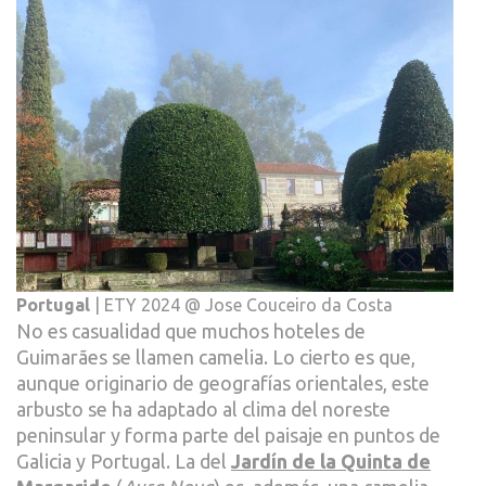
Portugal
| ETY 2024 @ Jose Couceiro da Costa
No es casualidad que muchos hoteles de
Guimarães se llamen camelia. Lo cierto es que,
aunque originario de geografías orientales, este
arbusto se ha adaptado al clima del noreste
peninsular y forma parte del paisaje en puntos de
Galicia y Portugal. La del
Jardín de la Quinta de