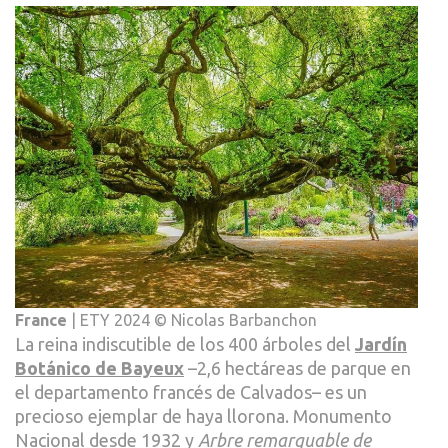
France
| ETY 2024 © Nicolas Barbanchon
La reina indiscutible de los 400 árboles del
Jardín
Botánico de Bayeux
–2,6 hectáreas de parque en
el departamento francés de Calvados– es un
precioso ejemplar de haya llorona. Monumento
Nacional desde 1932 y
Arbre remarquable de