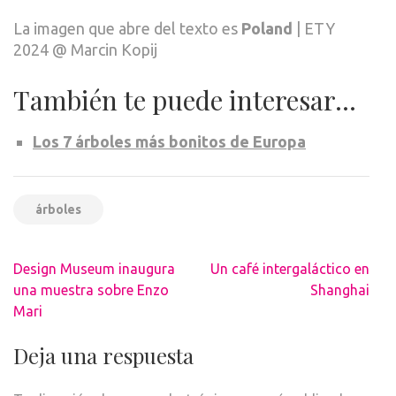
La imagen que abre del texto es
Poland
| ETY
2024 @ Marcin Kopij
También te puede interesar…
Los 7 árboles más bonitos de Europa
árboles
Navegación
Design Museum inaugura
Un café intergaláctico en
de
una muestra sobre Enzo
Shanghai
entradas
Mari
Deja una respuesta