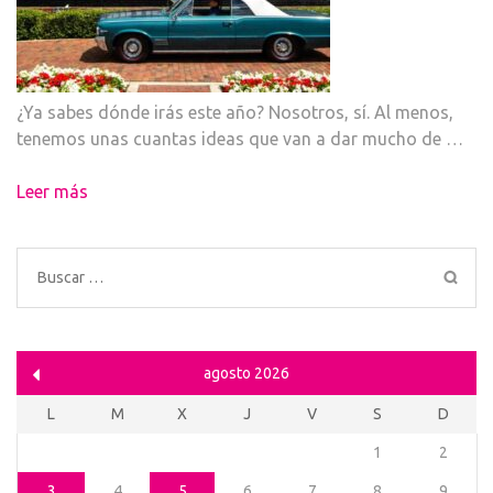
¿Ya sabes dónde irás este año? Nosotros, sí. Al menos,
tenemos unas cuantas ideas que van a dar mucho de …
Leer más
Buscar:
agosto 2026
L
M
X
J
V
S
D
1
2
3
4
5
6
7
8
9