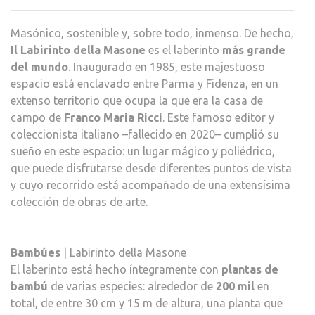
EL
LABI
Masónico, sostenible y, sobre todo, inmenso. De hecho,
DELL
Il Labirinto della Masone
es el laberinto
más grande
MAS
del mundo
. Inaugurado en 1985, este majestuoso
REA
espacio está enclavado entre Parma y Fidenza, en un
SUS
extenso territorio que ocupa la que era la casa de
PUE
campo de
Franco Maria Ricci
. Este famoso editor y
coleccionista italiano –fallecido en 2020– cumplió su
sueño en este espacio: un lugar mágico y poliédrico,
que puede disfrutarse desde diferentes puntos de vista
y cuyo recorrido está acompañado de una extensísima
colección de obras de arte.
Bambúes
| Labirinto della Masone
El laberinto está hecho íntegramente con
plantas de
bambú
de varias especies: alrededor de
200 mil
en
total, de entre 30 cm y 15 m de altura, una planta que