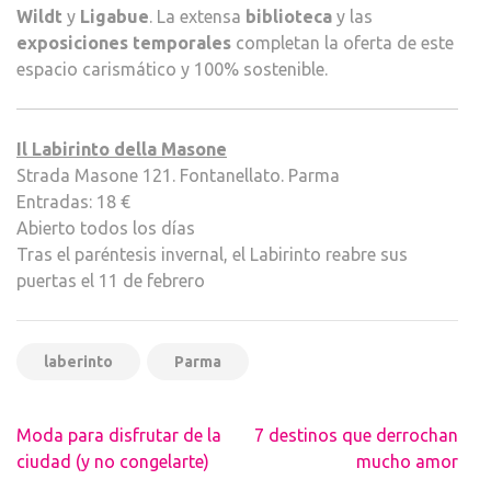
Wildt
y
Ligabue
. La extensa
biblioteca
y las
exposiciones temporales
completan la oferta de este
espacio carismático y 100% sostenible.
Il Labirinto della Masone
Strada Masone 121. Fontanellato. Parma
Entradas: 18 €
Abierto todos los días
Tras el paréntesis invernal, el Labirinto reabre sus
puertas el 11 de febrero
laberinto
Parma
Navegación
Moda para disfrutar de la
7 destinos que derrochan
de
ciudad (y no congelarte)
mucho amor
entradas