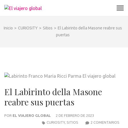
Saltar
EL VIAJERO GLOBAL
al
Un espacio donde descubrir la cara B de los
contenido
destinos y disfrutarlos de forma sensorial,
(presiona
desde su música hasta su arquitectura o sus
Inicio
>
CURIOSITY
>
Sitios
>
El Labirinto della Masone reabre sus
la
sabores
puertas
tecla
Intro)
El Labirinto della Masone
reabre sus puertas
POR
EL VIAJERO GLOBAL
2 DE FEBRERO DE 2023
CURIOSITY
,
SITIOS
2 COMENTARIOS
EN