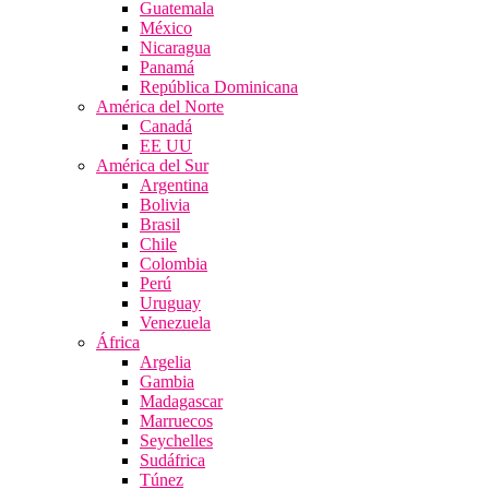
Guatemala
México
Nicaragua
Panamá
República Dominicana
América del Norte
Canadá
EE UU
América del Sur
Argentina
Bolivia
Brasil
Chile
Colombia
Perú
Uruguay
Venezuela
África
Argelia
Gambia
Madagascar
Marruecos
Seychelles
Sudáfrica
Túnez