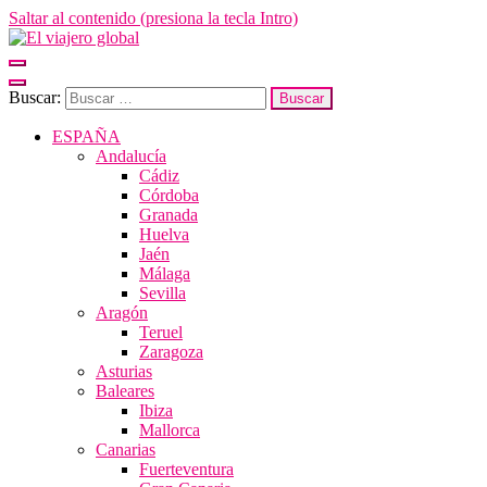
Saltar al contenido (presiona la tecla Intro)
El viajero global
Un espacio donde descubrir la cara B de los destinos y disfrutarlos de
forma sensorial, desde su música hasta su arquitectura o sus sabores
Buscar:
ESPAÑA
Andalucía
Cádiz
Córdoba
Granada
Huelva
Jaén
Málaga
Sevilla
Aragón
Teruel
Zaragoza
Asturias
Baleares
Ibiza
Mallorca
Canarias
Fuerteventura