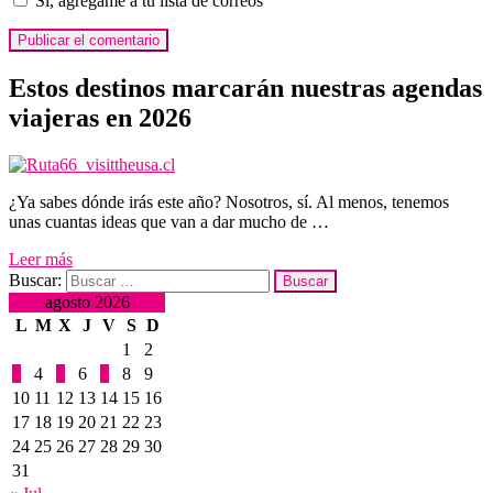
Sí, agrégame a tu lista de correos
Estos destinos marcarán nuestras agendas
viajeras en 2026
¿Ya sabes dónde irás este año? Nosotros, sí. Al menos, tenemos
unas cuantas ideas que van a dar mucho de …
Leer más
Buscar:
agosto 2026
L
M
X
J
V
S
D
1
2
3
4
5
6
7
8
9
10
11
12
13
14
15
16
17
18
19
20
21
22
23
24
25
26
27
28
29
30
31