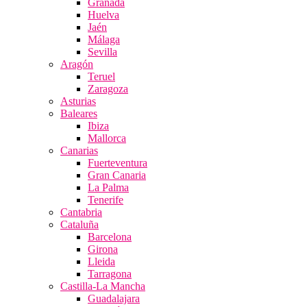
Granada
Huelva
Jaén
Málaga
Sevilla
Aragón
Teruel
Zaragoza
Asturias
Baleares
Ibiza
Mallorca
Canarias
Fuerteventura
Gran Canaria
La Palma
Tenerife
Cantabria
Cataluña
Barcelona
Girona
Lleida
Tarragona
Castilla-La Mancha
Guadalajara