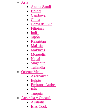
Asia
Arabia Saudí
Brunei
Camboya
China
Corea del Sur
Filipinas
India
Japón
Kazajstán
Malasia
Maldivas
Mongolia
Nepal
Singapur
Tailandia
Oriente Medio
Azerbaiyán
Egipto
Emiratos Árabes
Irán
Turquía
Australia y Oceanía
Australia
Islas Cook