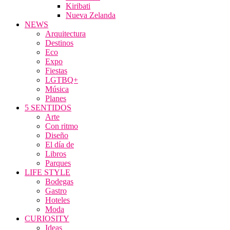
Kiribati
Nueva Zelanda
NEWS
Arquitectura
Destinos
Eco
Expo
Fiestas
LGTBQ+
Música
Planes
5 SENTIDOS
Arte
Con ritmo
Diseño
El día de
Libros
Parques
LIFE STYLE
Bodegas
Gastro
Hoteles
Moda
CURIOSITY
Ideas