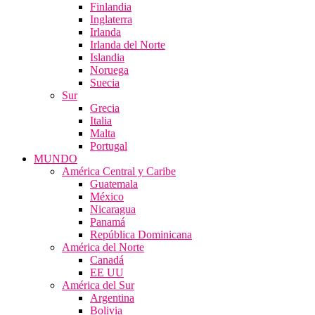
Finlandia
Inglaterra
Irlanda
Irlanda del Norte
Islandia
Noruega
Suecia
Sur
Grecia
Italia
Malta
Portugal
MUNDO
América Central y Caribe
Guatemala
México
Nicaragua
Panamá
República Dominicana
América del Norte
Canadá
EE UU
América del Sur
Argentina
Bolivia