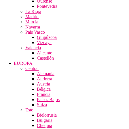
Ourense
Pontevedra
La Rioja
Madrid
Murcia
Navarra
País Vasco
Guipúzcoa
Vizcaya
Valencia
Alicante
Castellón
EUROPA
Central
Alemania
Andorra
Austria
Bélgica
Francia
Países Bajos
Suiza
Este
Bielorrusia
Bulgaria
Chequia