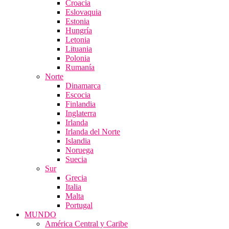
Croacia
Eslovaquia
Estonia
Hungría
Letonia
Lituania
Polonia
Rumanía
Norte
Dinamarca
Escocia
Finlandia
Inglaterra
Irlanda
Irlanda del Norte
Islandia
Noruega
Suecia
Sur
Grecia
Italia
Malta
Portugal
MUNDO
América Central y Caribe