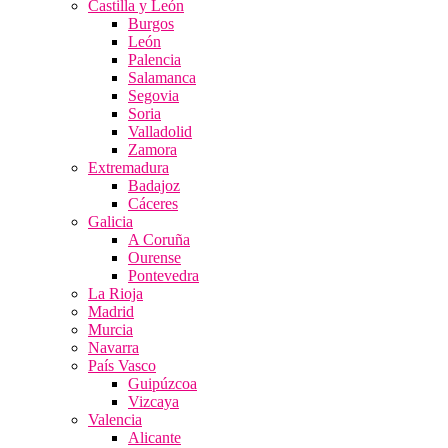
Castilla y León
Burgos
León
Palencia
Salamanca
Segovia
Soria
Valladolid
Zamora
Extremadura
Badajoz
Cáceres
Galicia
A Coruña
Ourense
Pontevedra
La Rioja
Madrid
Murcia
Navarra
País Vasco
Guipúzcoa
Vizcaya
Valencia
Alicante