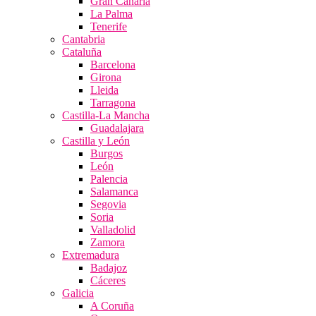
Gran Canaria
La Palma
Tenerife
Cantabria
Cataluña
Barcelona
Girona
Lleida
Tarragona
Castilla-La Mancha
Guadalajara
Castilla y León
Burgos
León
Palencia
Salamanca
Segovia
Soria
Valladolid
Zamora
Extremadura
Badajoz
Cáceres
Galicia
A Coruña