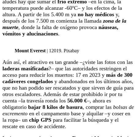
aludes hay que sumar el
frío extremo
–en la cima, la
temperatura puede alcanzar -60ºC– y los efectos de la
altura. A partir de los 5.400 m ya
no hay médicos
y,
después de los 7.500 m comienza la llamada
zona de la
muerte
, donde la falta de oxígeno provoca
náuseas,
vómitos y alucinaciones
.
Mount Everest
| 12019. Pixabay
Aún así, el atractivo es tan grande –¿viste las fotos con las
laderas masificadas
?– que las autoridades restringen el
acceso para reducir los muertos: 17 en 2023 y
más de 300
cadáveres congelados
y abandonados en los últimos años,
que no han podido ser rescatados y que sirven de guía para
otros escaladores. Además de estar prohibido ir por tu
cuenta –la travesía ronda los
56.000 €
–, ahora es
obligatorio
bajar 8 kilos de basura
, comprar las
bolsas de
excremento
en el campamento base y alquilar –y coser en
la ropa– un
chip GPS
para facilitar la búsqueda y el
rescate en caso de accidente.