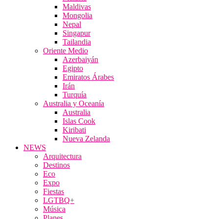
Maldivas
Mongolia
Nepal
Singapur
Tailandia
Oriente Medio
Azerbaiyán
Egipto
Emiratos Árabes
Irán
Turquía
Australia y Oceanía
Australia
Islas Cook
Kiribati
Nueva Zelanda
NEWS
Arquitectura
Destinos
Eco
Expo
Fiestas
LGTBQ+
Música
Planes