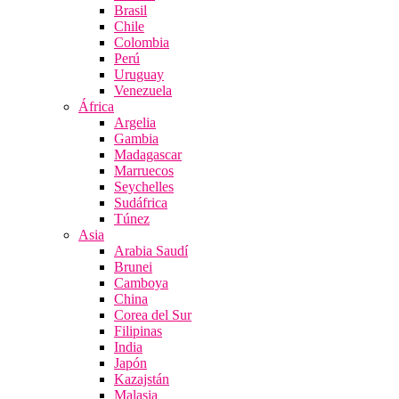
Brasil
Chile
Colombia
Perú
Uruguay
Venezuela
África
Argelia
Gambia
Madagascar
Marruecos
Seychelles
Sudáfrica
Túnez
Asia
Arabia Saudí
Brunei
Camboya
China
Corea del Sur
Filipinas
India
Japón
Kazajstán
Malasia