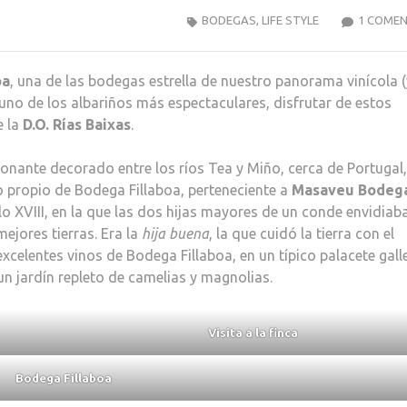
BODEGAS
,
LIFE STYLE
1 COMEN
oa
, una de las bodegas estrella de nuestro panorama vinícola 
uno de los albariños más espectaculares, disfrutar de estos
e la
D.O. Rías Baixas
.
ionante decorado entre los ríos Tea y Miño, cerca de Portugal,
 propio de Bodega Fillaboa, perteneciente a
Masaveu Bodeg
glo XVIII, en la que las dos hijas mayores de un conde envidiab
mejores tierras. Era la
hija buena
, la que cuidó la tierra con el
celentes vinos de Bodega Fillaboa, en un típico palacete gall
 jardín repleto de camelias y magnolias.
Visita a la finca
Bodega Fillaboa