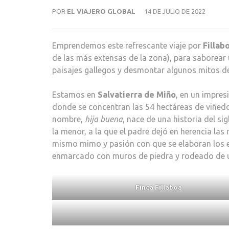
POR
EL VIAJERO GLOBAL
14 DE JULIO DE 2022
Emprendemos este refrescante viaje por
Fillab
de las más extensas de la zona), para saborear 
paisajes gallegos y desmontar algunos mitos d
Estamos en
Salvatierra de Miño
, en un impres
donde se concentran las 54 hectáreas de viñedo
nombre,
hija buena
, nace de una historia del si
la menor, a la que el padre dejó en herencia las 
mismo mimo y pasión con que se elaboran los ex
enmarcado con muros de piedra y rodeado de un
Finca Fillaboa