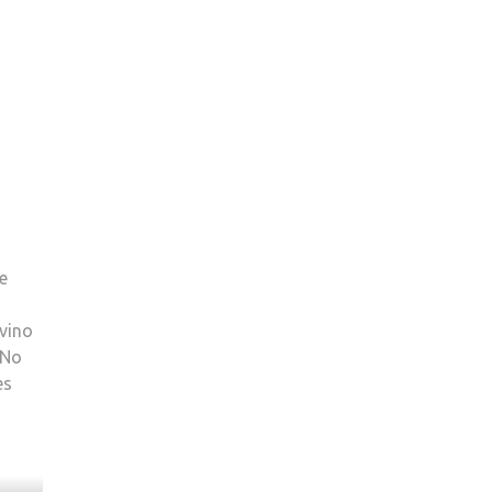
e
a
 vino
 No
es