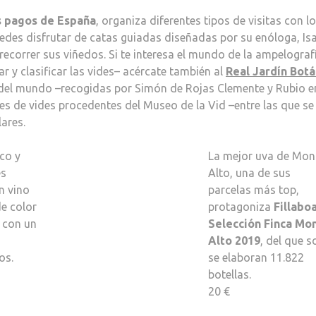
s pagos de España
, organiza diferentes tipos de visitas con l
edes disfrutar de catas guiadas diseñadas por su enóloga, Is
recorrer sus viñedos. Si te interesa el mundo de la ampelografí
r y clasificar las vides– acércate también al
Real Jardín Botá
 del mundo –recogidas por Simón de Rojas Clemente y Rubio e
es de vides procedentes del Museo de la Vid –entre las que se
ares.
sco y
La mejor uva de Mon
es
Alto, una de sus
un vino
parcelas más top,
e color
protagoniza
Fillabo
y con un
Selección Finca Mo
Alto 2019
, del que s
os.
se elaboran 11.822
botellas.
20 €