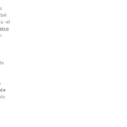
os
abel
a –el
nico
n
te
a
nte
olo