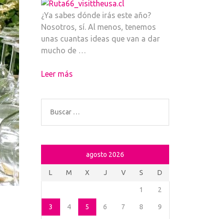
¿Ya sabes dónde irás este año?
Nosotros, sí. Al menos, tenemos
unas cuantas ideas que van a dar
mucho de …
Leer más
Buscar:
agosto 2026
L
M
X
J
V
S
D
1
2
3
4
5
6
7
8
9