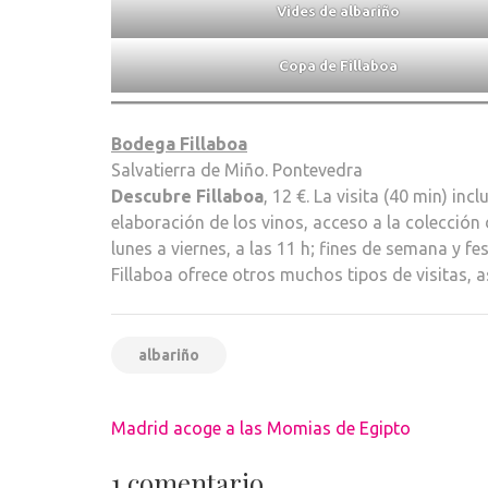
Vides de albariño
Copa de Fillaboa
Bodega Fillaboa
Salvatierra de Miño. Pontevedra
Descubre Fillaboa
, 12 €. La visita (40 min) in
elaboración de los vinos, acceso a la colección
lunes a viernes, a las 11 h; fines de semana y fe
Fillaboa ofrece otros muchos tipos de visitas, a
albariño
Navegación
Madrid acoge a las Momias de Egipto
de
entradas
1 comentario