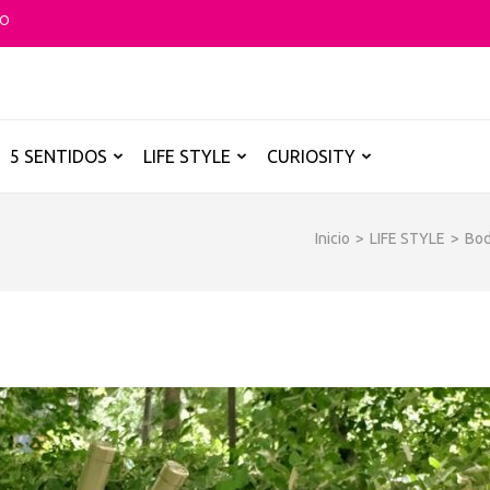
TO
O GLOBAL
a B de los destinos y disfrutarlos de forma sensorial, desde su música ha
5 SENTIDOS
LIFE STYLE
CURIOSITY
Inicio
>
LIFE STYLE
>
Bo