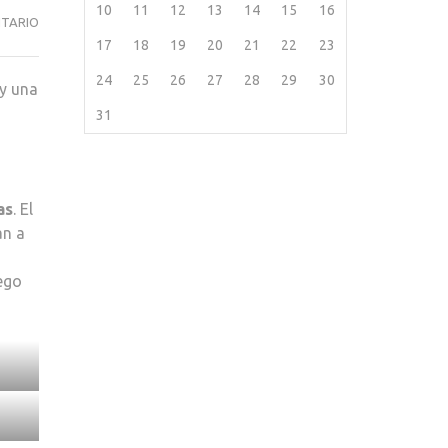
10
11
12
13
14
15
16
EN
TARIO
17
18
19
20
21
22
23
BODEGA
FILLABOA,
24
25
26
27
28
29
30
(y una
LOS
31
VINOS
FRESCOS
DEL
ATLÁNTICO
as
. El
an a
ego