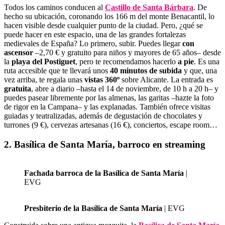
Todos los caminos conducen al
Castillo de Santa Bárbara
. De
hecho su ubicación, coronando los 166 m del monte Benacantil, lo
hacen visible desde cualquier punto de la ciudad. Pero, ¿qué se
puede hacer en este espacio, una de las grandes fortalezas
medievales de España? Lo primero, subir. Puedes llegar
con
ascensor
–2,70 € y gratuito para niños y mayores de 65 años– desde
la
playa del Postiguet
, pero te recomendamos hacerlo
a pie
. Es una
ruta accesible que te llevará unos
40 minutos de subida
y que, una
vez arriba, te regala unas
vistas 360º
sobre Alicante. La entrada es
gratuita
, abre a diario –hasta el 14 de noviembre, de 10 h a 20 h– y
puedes pasear libremente por las almenas, las garitas –hazte la foto
de rigor en la Campana– y las explanadas. También ofrece visitas
guiadas y teatralizadas, además de degustación de chocolates y
turrones (9 €), cervezas artesanas (16 €), conciertos, escape room…
2. Basílica de Santa María, barroco en streaming
Fachada barroca de la Basílica de Santa María
|
EVG
Presbiterio de la Basílica de Santa María
| EVG