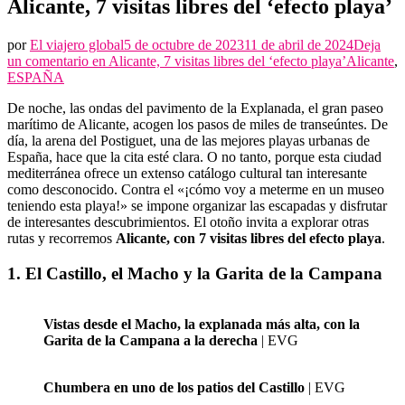
Alicante, 7 visitas libres del ‘efecto playa’
por
El viajero global
5 de octubre de 2023
11 de abril de 2024
Deja
un comentario en
Alicante, 7 visitas libres del ‘efecto playa’
Alicante
,
ESPAÑA
De noche, las ondas del pavimento de la Explanada, el gran paseo
marítimo de Alicante, acogen los pasos de miles de transeúntes. De
día, la arena del Postiguet, una de las mejores playas urbanas de
España, hace que la cita esté clara. O no tanto, porque esta ciudad
mediterránea ofrece un extenso catálogo cultural tan interesante
como desconocido. Contra el «¡cómo voy a meterme en un museo
teniendo esta playa!» se impone organizar las escapadas y disfrutar
de interesantes descubrimientos. El otoño invita a explorar otras
rutas y recorremos
Alicante, con 7 visitas libres del efecto playa
.
1. El Castillo, el Macho y la Garita de la Campana
Vistas desde el Macho, la explanada más alta, con la
Garita de la Campana a la derecha
| EVG
Chumbera en uno de los patios del Castillo
| EVG