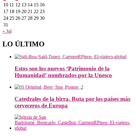
10
11
12
13
14
15
16
17
18
19
20
21
22
23
24
25
26
27
28
29
30
31
« Jul
LO ÚLTIMO
Estos son los nuevos ‘Patrimonio de la
Humanidad’ nombrados por la Unesco
Catedrales de la birra. Ruta por los países más
cerveceros de Europa