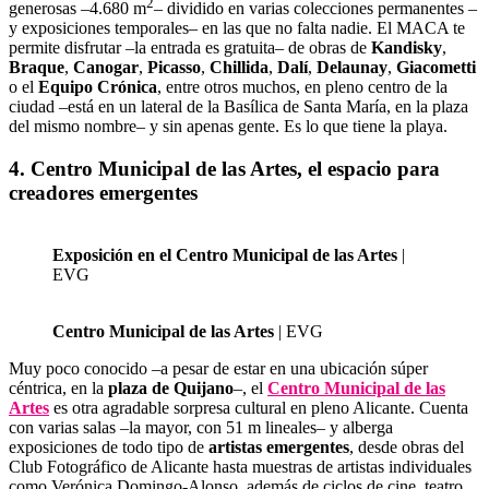
2
generosas –4.680 m
– dividido en varias colecciones permanentes –
y exposiciones temporales– en las que no falta nadie. El MACA te
permite disfrutar –la entrada es gratuita– de obras de
Kandisky
,
Braque
,
Canogar
,
Picasso
,
Chillida
,
Dalí
,
Delaunay
,
Giacometti
o el
Equipo Crónica
, entre otros muchos, en pleno centro de la
ciudad –está en un lateral de la Basílica de Santa María, en la plaza
del mismo nombre– y sin apenas gente. Es lo que tiene la playa.
4. Centro Municipal de las Artes, el espacio para
creadores emergentes
Exposición en el Centro Municipal de las Artes
|
EVG
Centro Municipal de las Artes
| EVG
Muy poco conocido –a pesar de estar en una ubicación súper
céntrica, en la
plaza de Quijano
–, el
Centro Municipal de las
Artes
es otra agradable sorpresa cultural en pleno Alicante. Cuenta
con varias salas –la mayor, con 51 m lineales– y alberga
exposiciones de todo tipo de
artistas emergentes
, desde obras del
Club Fotográfico de Alicante hasta muestras de artistas individuales
como Verónica Domingo-Alonso, además de ciclos de cine, teatro,