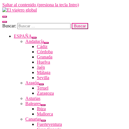
Saltar al contenido (presiona la tecla Intro)
El viajero global
Un espacio donde descubrir la cara B de los destinos y disfrutarlos de
forma sensorial, desde su música hasta su arquitectura o sus sabores
Buscar:
ESPAÑA
Andalucía
Cádiz
Córdoba
Granada
Huelva
Jaén
Málaga
Sevilla
Aragón
Teruel
Zaragoza
Asturias
Baleares
Ibiza
Mallorca
Canarias
Fuerteventura