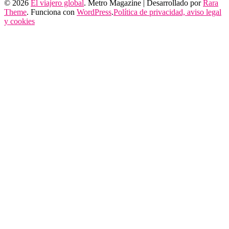
© 2026
El viajero global
. Metro Magazine | Desarrollado por
Rara
Theme
. Funciona con
WordPress
.
Política de privacidad, aviso legal
y cookies