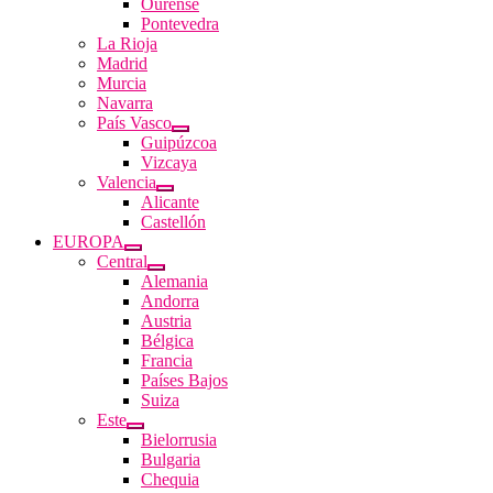
Ourense
Pontevedra
La Rioja
Madrid
Murcia
Navarra
País Vasco
Guipúzcoa
Vizcaya
Valencia
Alicante
Castellón
EUROPA
Central
Alemania
Andorra
Austria
Bélgica
Francia
Países Bajos
Suiza
Este
Bielorrusia
Bulgaria
Chequia