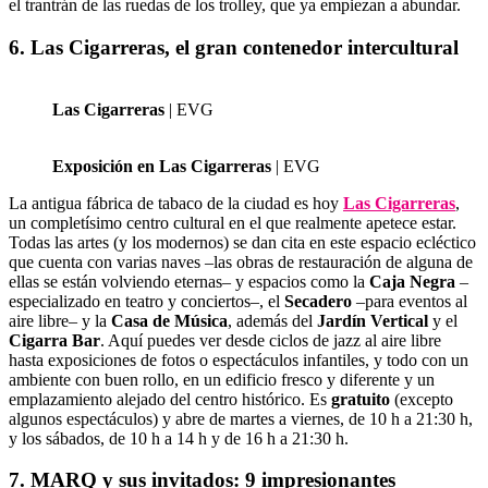
el trantrán de las ruedas de los trolley, que ya empiezan a abundar.
6. Las Cigarreras, el gran contenedor intercultural
Las Cigarreras
| EVG
Exposición en Las Cigarreras
| EVG
La antigua fábrica de tabaco de la ciudad es hoy
Las Cigarreras
,
un completísimo centro cultural en el que realmente apetece estar.
Todas las artes (y los modernos) se dan cita en este espacio ecléctico
que cuenta con varias naves –las obras de restauración de alguna de
ellas se están volviendo eternas– y espacios como la
Caja Negra
–
especializado en teatro y conciertos–, el
Secadero
–para eventos al
aire libre– y la
Casa de Música
, además del
Jardín Vertical
y el
Cigarra Bar
. Aquí puedes ver desde ciclos de jazz al aire libre
hasta exposiciones de fotos o espectáculos infantiles, y todo con un
ambiente con buen rollo, en un edificio fresco y diferente y un
emplazamiento alejado del centro histórico. Es
gratuito
(excepto
algunos espectáculos) y abre de martes a viernes, de 10 h a 21:30 h,
y los sábados, de 10 h a 14 h y de 16 h a 21:30 h.
7. MARQ y sus invitados: 9 impresionantes