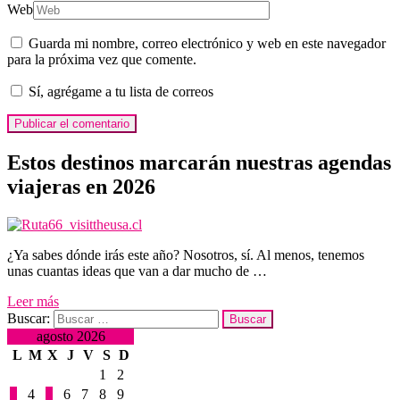
Web
Guarda mi nombre, correo electrónico y web en este navegador
para la próxima vez que comente.
Sí, agrégame a tu lista de correos
Estos destinos marcarán nuestras agendas
viajeras en 2026
¿Ya sabes dónde irás este año? Nosotros, sí. Al menos, tenemos
unas cuantas ideas que van a dar mucho de …
Leer más
Buscar:
agosto 2026
L
M
X
J
V
S
D
1
2
3
4
5
6
7
8
9