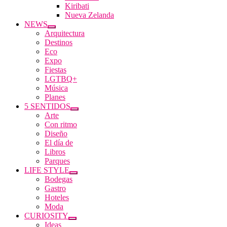
Kiribati
Nueva Zelanda
NEWS
Arquitectura
Destinos
Eco
Expo
Fiestas
LGTBQ+
Música
Planes
5 SENTIDOS
Arte
Con ritmo
Diseño
El día de
Libros
Parques
LIFE STYLE
Bodegas
Gastro
Hoteles
Moda
CURIOSITY
Ideas