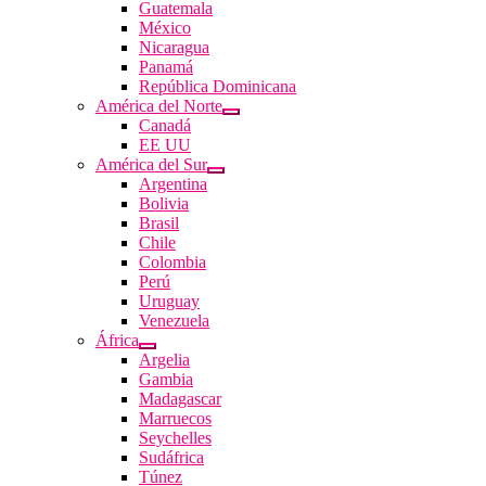
Guatemala
México
Nicaragua
Panamá
República Dominicana
América del Norte
Canadá
EE UU
América del Sur
Argentina
Bolivia
Brasil
Chile
Colombia
Perú
Uruguay
Venezuela
África
Argelia
Gambia
Madagascar
Marruecos
Seychelles
Sudáfrica
Túnez