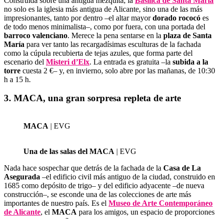
Construida sobre una antigua mezquita, la
Basílica de Santa María
no solo es la iglesia más antigua de Alicante, sino una de las más
impresionantes, tanto por dentro –el altar mayor
dorado rococó
es
de todo menos minimalista–, como por fuera, con una portada del
barroco valenciano
. Merece la pena sentarse en la
plaza de Santa
María
para ver tanto las recargadísimas esculturas de la fachada
como la cúpula recubierta de tejas azules, que forma parte del
escenario del
Misteri d’Elx
. La entrada es gratuita –la
subida a la
torre
cuesta 2 €– y, en invierno, solo abre por las mañanas, de 10:30
h a 15 h.
3. MACA, una gran sorpresa repleta de arte
MACA
| EVG
Una de las salas del MACA
| EVG
Nada hace sospechar que detrás de la fachada de la
Casa de La
Asegurada
–el edificio civil más antiguo de la ciudad, construido en
1685 como depósito de trigo– y del edificio adyacente –de nueva
construcción–, se esconde una de las colecciones de arte más
importantes de nuestro país. Es el
Museo de Arte Contemporáneo
de Alicante
, el
MACA
para los amigos, un espacio de proporciones