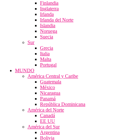
Finlandia
Inglaterra
Irlanda
Irlanda del Norte
Islandia
Noruega
Suecia
Sur
Grecia
Italia
Malta
Portugal
MUNDO
América Central y Caribe
Guatemala
México
Nicaragua
Panamá
República Dominicana
América del Norte
Canadá
EE UU
América del Sur
Argentina
Bolivia