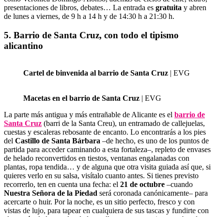
presentaciones de libros, debates… La entrada es
gratuita
y abren
de lunes a viernes, de 9 h a 14 h y de 14:30 h a 21:30 h.
5. Barrio de Santa Cruz, con todo el tipismo
alicantino
Cartel de binvenida al barrio de Santa Cruz
| EVG
Macetas en el barrio de Santa Cruz
| EVG
La parte más antigua y más entrañable de Alicante es el
barrio de
Santa Cruz
(barri de la Santa Creu), un entramado de callejuelas,
cuestas y escaleras rebosante de encanto. Lo encontrarás a los pies
del
Castillo de Santa Bárbara
–de hecho, es uno de los puntos de
partida para acceder caminando a esta fortaleza–, repleto de envases
de helado reconvertidos en tiestos, ventanas engalanadas con
plantas, ropa tendida… y de alguna que otra visita guiada así que, si
quieres verlo en su salsa, visítalo cuanto antes. Si tienes previsto
recorrerlo, ten en cuenta una fecha: el
21 de octubre
–cuando
Nuestra Señora de la Piedad
será coronada canónicamente– para
acercarte o huir. Por la noche, es un sitio perfecto, fresco y con
vistas de lujo, para tapear en cualquiera de sus tascas y fundirte con