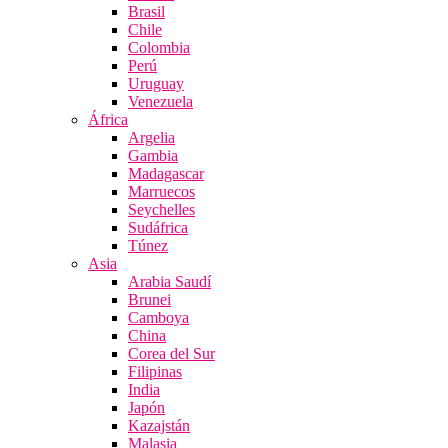
Brasil
Chile
Colombia
Perú
Uruguay
Venezuela
África
Argelia
Gambia
Madagascar
Marruecos
Seychelles
Sudáfrica
Túnez
Asia
Arabia Saudí
Brunei
Camboya
China
Corea del Sur
Filipinas
India
Japón
Kazajstán
Malasia