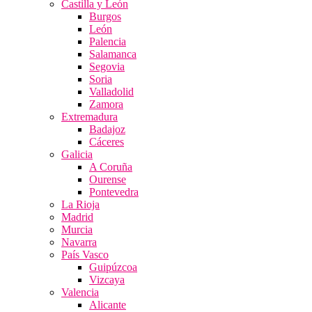
Castilla y León
Burgos
León
Palencia
Salamanca
Segovia
Soria
Valladolid
Zamora
Extremadura
Badajoz
Cáceres
Galicia
A Coruña
Ourense
Pontevedra
La Rioja
Madrid
Murcia
Navarra
País Vasco
Guipúzcoa
Vizcaya
Valencia
Alicante