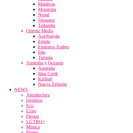
Maldivas
Mongolia
Nepal
Singapur
Tailandia
Oriente Medio
Azerbaiyán
Egipto
Emiratos Árabes
Irán
Turquía
Australia y Oceanía
Australia
Islas Cook
Kiribati
Nueva Zelanda
NEWS
Arquitectura
Destinos
Eco
Expo
Fiestas
LGTBQ+
Música
Planes