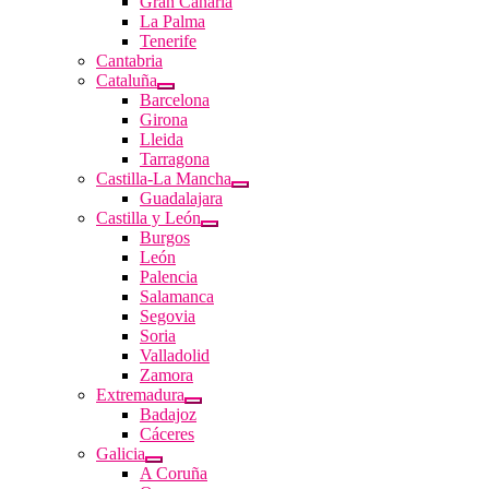
Gran Canaria
La Palma
Tenerife
Cantabria
Cataluña
Barcelona
Girona
Lleida
Tarragona
Castilla-La Mancha
Guadalajara
Castilla y León
Burgos
León
Palencia
Salamanca
Segovia
Soria
Valladolid
Zamora
Extremadura
Badajoz
Cáceres
Galicia
A Coruña