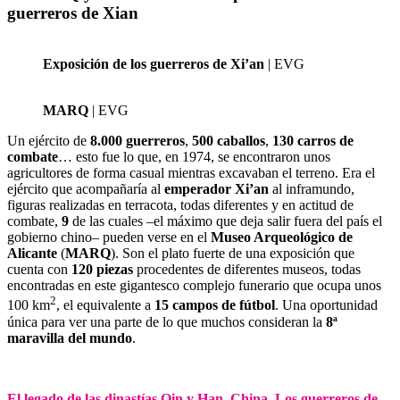
guerreros de Xian
Exposición de los guerreros de Xi’an
| EVG
MARQ
| EVG
Un ejército de
8.000 guerreros
,
500 caballos
,
130 carros de
combate
… esto fue lo que, en 1974, se encontraron unos
agricultores de forma casual mientras excavaban el terreno. Era el
ejército que acompañaría al
emperador Xi’an
al inframundo,
figuras realizadas en terracota, todas diferentes y en actitud de
combate,
9
de las cuales –el máximo que deja salir fuera del país el
gobierno chino– pueden verse en el
Museo Arqueológico de
Alicante
(
MARQ
). Son el plato fuerte de una exposición que
cuenta con
120 piezas
procedentes de diferentes museos, todas
encontradas en este gigantesco complejo funerario que ocupa unos
2
100 km
, el equivalente a
15 campos de fútbol
. Una oportunidad
única para ver una parte de lo que muchos consideran la
8ª
maravilla del mundo
.
El legado de las dinastías Qin y Han, China. Los guerreros de