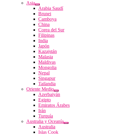
Asia
Arabia Saudí
Brunei
Camboya
China
Corea del Sur
Filipinas
India
Japón
Kazajstán
Malasia
Maldivas
Mongolia
Nepal
Singapur
Tailandia
Oriente Medio
Azerbaiyán
Egipto
Emiratos Árabes
Irán
Turquía
Australia y Oceanía
Australia
Islas Cook