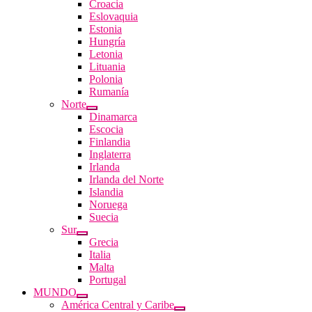
Croacia
Eslovaquia
Estonia
Hungría
Letonia
Lituania
Polonia
Rumanía
Norte
Dinamarca
Escocia
Finlandia
Inglaterra
Irlanda
Irlanda del Norte
Islandia
Noruega
Suecia
Sur
Grecia
Italia
Malta
Portugal
MUNDO
América Central y Caribe