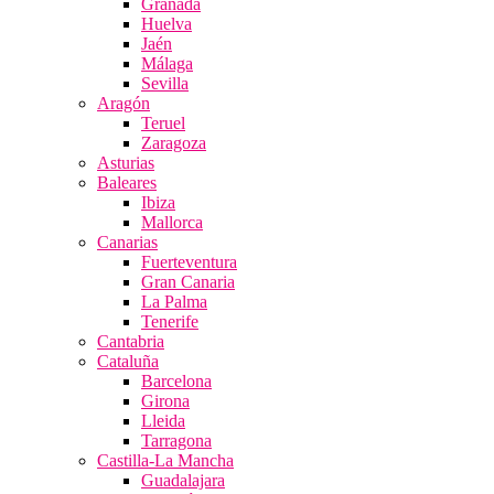
Granada
Huelva
Jaén
Málaga
Sevilla
Aragón
Teruel
Zaragoza
Asturias
Baleares
Ibiza
Mallorca
Canarias
Fuerteventura
Gran Canaria
La Palma
Tenerife
Cantabria
Cataluña
Barcelona
Girona
Lleida
Tarragona
Castilla-La Mancha
Guadalajara