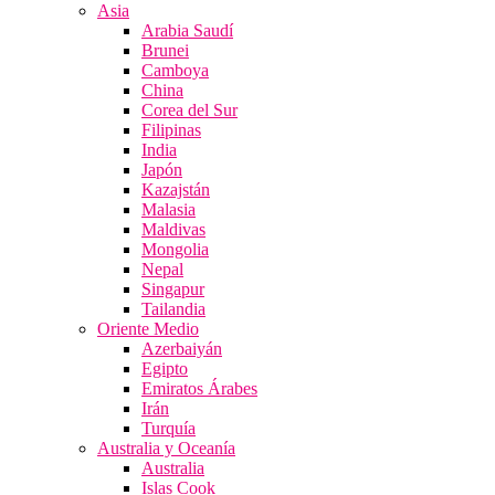
Asia
Arabia Saudí
Brunei
Camboya
China
Corea del Sur
Filipinas
India
Japón
Kazajstán
Malasia
Maldivas
Mongolia
Nepal
Singapur
Tailandia
Oriente Medio
Azerbaiyán
Egipto
Emiratos Árabes
Irán
Turquía
Australia y Oceanía
Australia
Islas Cook