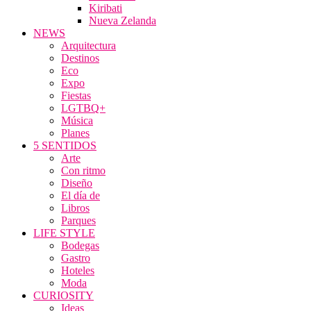
Kiribati
Nueva Zelanda
NEWS
Arquitectura
Destinos
Eco
Expo
Fiestas
LGTBQ+
Música
Planes
5 SENTIDOS
Arte
Con ritmo
Diseño
El día de
Libros
Parques
LIFE STYLE
Bodegas
Gastro
Hoteles
Moda
CURIOSITY
Ideas