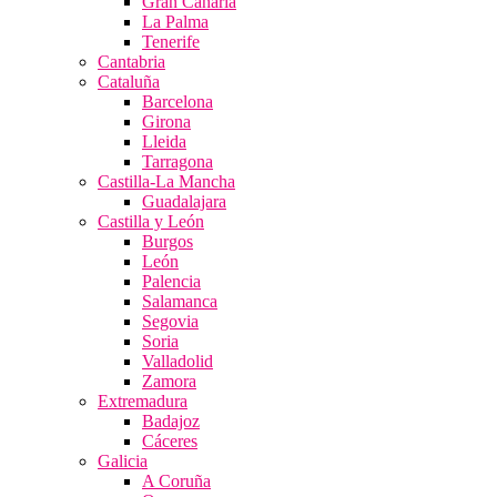
Gran Canaria
La Palma
Tenerife
Cantabria
Cataluña
Barcelona
Girona
Lleida
Tarragona
Castilla-La Mancha
Guadalajara
Castilla y León
Burgos
León
Palencia
Salamanca
Segovia
Soria
Valladolid
Zamora
Extremadura
Badajoz
Cáceres
Galicia
A Coruña