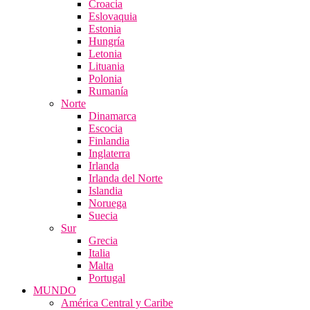
Croacia
Eslovaquia
Estonia
Hungría
Letonia
Lituania
Polonia
Rumanía
Norte
Dinamarca
Escocia
Finlandia
Inglaterra
Irlanda
Irlanda del Norte
Islandia
Noruega
Suecia
Sur
Grecia
Italia
Malta
Portugal
MUNDO
América Central y Caribe