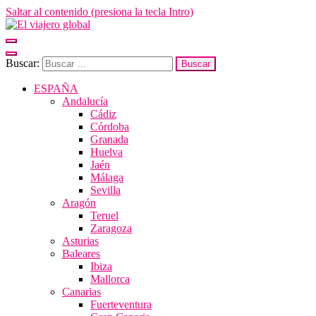
Saltar al contenido (presiona la tecla Intro)
El viajero global
Un espacio donde descubrir la cara B de los destinos y disfrutarlos de
Buscar:
ESPAÑA
Andalucía
Cádiz
Córdoba
Granada
Huelva
Jaén
Málaga
Sevilla
Aragón
Teruel
Zaragoza
Asturias
Baleares
Ibiza
Mallorca
Canarias
Fuerteventura