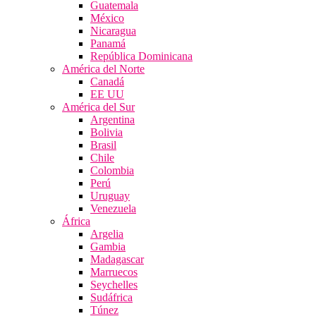
Guatemala
México
Nicaragua
Panamá
República Dominicana
América del Norte
Canadá
EE UU
América del Sur
Argentina
Bolivia
Brasil
Chile
Colombia
Perú
Uruguay
Venezuela
África
Argelia
Gambia
Madagascar
Marruecos
Seychelles
Sudáfrica
Túnez