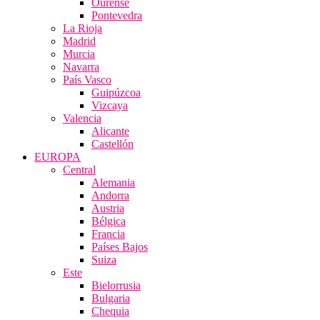
Ourense
Pontevedra
La Rioja
Madrid
Murcia
Navarra
País Vasco
Guipúzcoa
Vizcaya
Valencia
Alicante
Castellón
EUROPA
Central
Alemania
Andorra
Austria
Bélgica
Francia
Países Bajos
Suiza
Este
Bielorrusia
Bulgaria
Chequia